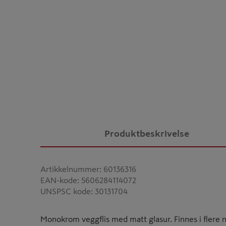
Produktbeskrivelse
Artikkelnummer
:
60136316
EAN-kode
:
5606284114072
UNSPSC kode
:
30131704
Monokrom veggflis med matt glasur. Finnes i flere ny