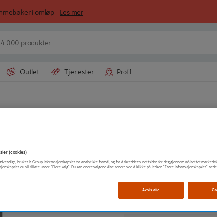
ommebøker i omløp -
Les mer
Outlet
Tjenester
Proff
ONNINEN AS
FLIS 10X30 COT
sler (cookies)
Vis mer produktinformasjo
t nødvendige, bruker K Group informasjonskapsler for analytiske formål, og for å skreddersy nettsiden for deg gjennom målrettet markedsf
sjonskapsler du vil tillate under "Flere valg". Du kan endre valgene dine senere ved å klikke på lenken "Endre informasjonskapsler" nede
Avvis alle
Go
Beregn mengde av m
€