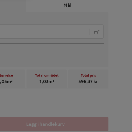
Mål
m²
tørrelse
Total området
Total pris
,03
m²
1,03
m²
596,37
kr
Legg i handlekurv