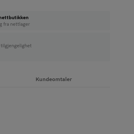
i nettbutikken
ig fra nettlager
 tilgjengelighet
Kundeomtaler