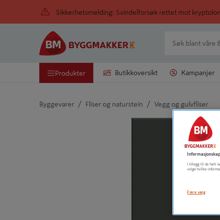
Sikkerhetsmelding: Svindelforsøk rettet mot kryptol
Butikkoversikt
Kampanjer
Produkter
/
/
Byggevarer
Fliser og naturstein
Vegg og gulvfliser
Detaljert beskrivelse finnes i produktbeskrivelsen
Informasjonskap
I tillegg til de hel
velge hvilke informa
Flere valg