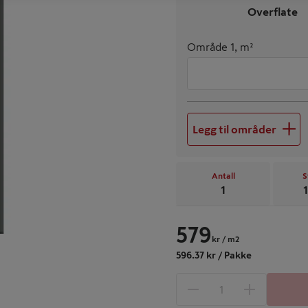
Overflate
Område 1, m²
Legg til områder
Antall
S
1
1
579
kr
/ m2
596.37 kr / Pakke
1 produkter
Antall