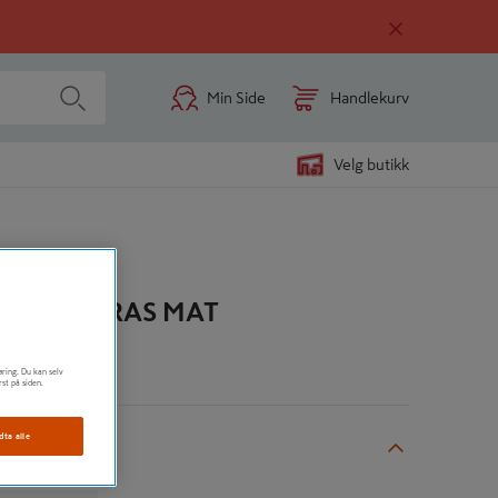
Min Side
Handlekurv
Velg butikk
TAGE ANTRAS MAT
n
øring. Du kan selv
rst på siden.
dta alle
aterialer