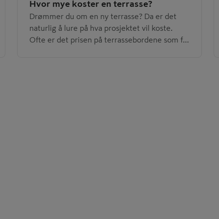
Hvor mye koster en terrasse?
Drømmer du om en ny terrasse? Da er det
naturlig å lure på hva prosjektet vil koste.
Ofte er det prisen på terrassebordene som får
mest oppmerksomhet, men de utgjør bare en
del av totalbudsjettet. Faktisk er forskjellen
mellom de ulike terrassealternativene ofte
mindre enn forventet.