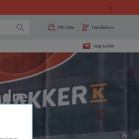
Min Side
Handlekurv
Velg butikk
ndre
øring. Du kan selv