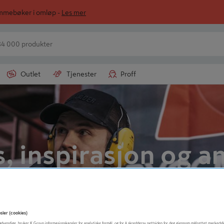
ommebøker i omløp -
Les mer
Outlet
Tjenester
Proff
s, inspirasjon og a
nyttige artikler
sler (cookies)
t nødvendige, bruker K Group informasjonskapsler for analytiske formål, og for å skreddersy nettsiden for deg gjennom målrettet markedsf