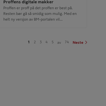
Proffens digitale makker
Proffen er proff på det proffen er best på.
Resten bør gå så smidig som mulig. Med en
helt ny versjon av BM-portalen vil
Byggmakker kutte tidstyver og gi
håndverkere bedre kontroll over bestillinger,
priser og prosjekter, enten du sitter på
kontoret eller står ute på byggeplassen.
1
2
3
4
5
74
av
Neste