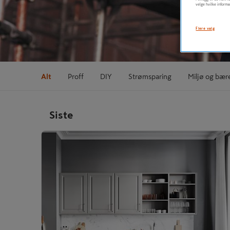
velge hvilke informa
Flere valg
Alt
Proff
DIY
Strømsparing
Miljø og bær
Siste