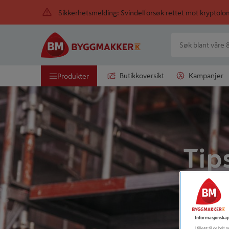
Sikkerhetsmelding: Svindelforsøk rettet mot kryptol
Butikkoversikt
Kampanjer
Produkter
Tip
Informasjonskap
I tillegg til de hel