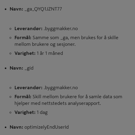
Navn:
_ga_QYQ1JZNT77
Leverandør:
.byggmakker.no
Formål:
Samme som _ga, men brukes for å skille
mellom brukere og sesjoner.
Varighet:
1 år 1 måned
Navn:
_gid
Leverandør:
.byggmakker.no
Formål:
Skill mellom brukere for å samle data som
hjelper med nettstedets analyserapport.
Varighet:
1 dag
Navn:
optimizelyEndUserId