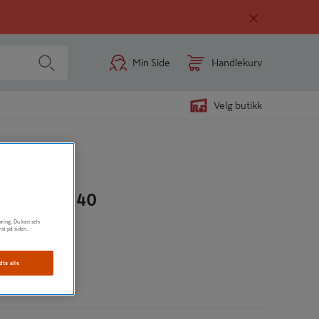
Min Side
Handlekurv
Velg butikk
RYSTALL 1140
øring. Du kan selv
rst på siden.
0
dta alle
n