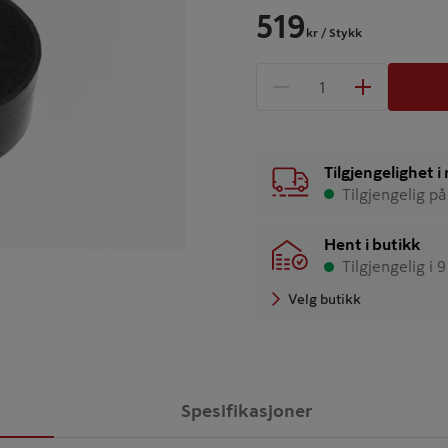
519
kr
/ Stykk
1 produkter
Antall
Tilgjengelighet 
Tilgjengelig på
Hent i butikk
Tilgjengelig i 
Velg butikk
Spesifikasjoner