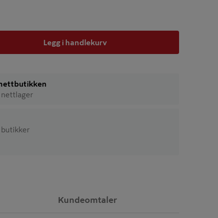
Legg i handlekurv
i nettbutikken
 nettlager
9 butikker
Kundeomtaler