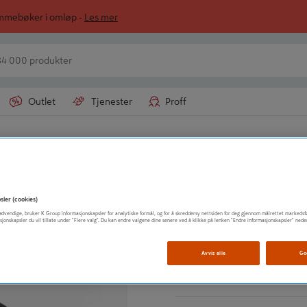
ommebøker i omløp -
Les mer
Outlet
Tjenester
Proff
/
r
Kjøkkenvifte
RØROS METALL
KULFILTER TIL C
sler (cookies)
t nødvendige, bruker K Group informasjonskapsler for analytiske formål, og for å skreddersy nettsiden for deg gjennom målrettet markedsf
sjonskapsler du vil tillate under "Flere valg". Du kan endre valgene dine senere ved å klikke på lenken "Endre informasjonskapsler" nede
Effektivt kullfilter
Egnet for Crystall 114
Avvis alle
Go
Vis mer produktinformasjo