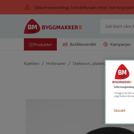
Sikkerhetsmelding: Svindelforsøk rettet mot kryptol
Butikkoversikt
Kampanjer
Produkter
/
/
Kjøkken
Hvitevarer
Stekeovn, platetopp og ventilato
Detaljert beskrivelse finnes i produktbeskrivelsen
Informasjonskap
I tillegg til de hel
velge hvilke informa
Flere valg