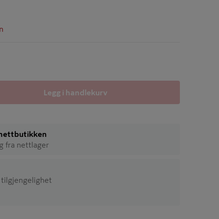
n
Legg i handlekurv
i nettbutikken
ig fra nettlager
 tilgjengelighet