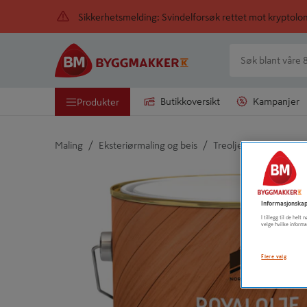
Sikkerhetsmelding: Svindelforsøk rettet mot kryptol
Butikkoversikt
Kampanjer
Produkter
/
/
Maling
Eksteriørmaling og beis
Treolje utendørs
Detaljert beskrivelse finnes i produktbeskrivelsen
Informasjonskap
I tillegg til de hel
velge hvilke informa
Flere valg