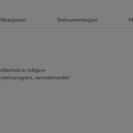
ifikasjoner
Dokumentasjon
M
dlikehold av tidligere
 trykkimpregnert, varmebehandlet