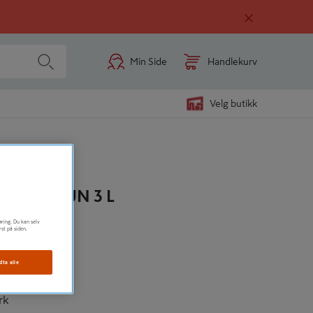
Min Side
Handlekurv
Velg butikk
ASSE BRUN 3 L
øring. Du kan selv
 til Terrasse
rst på siden.
dta alle
rk