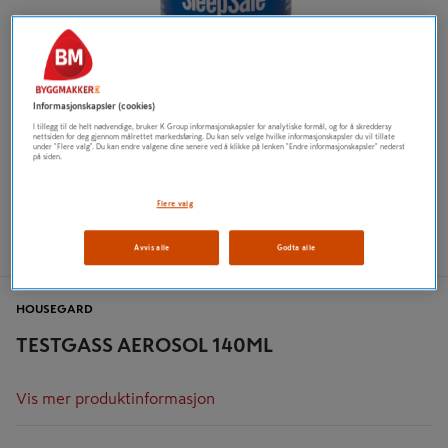
Informasjonskapsler (cookies)
I tillegg til de helt nødvendige, bruker K Group informasjonskapsler for analytiske formål, og for å skreddersy
nettsiden for deg gjennom målrettet markedsføring. Du kan selv velge hvilke informasjonskapsler du vil tillate
under "Flere valg". Du kan endre valgene dine senere ved å klikke på lenken "Endre informasjonskapsler" nederst
på siden.
Flere valg
Avvis alle
Godta alle
HOUSEGARD
TESTGASS AEROSOL 140ML
Vis mer produktinformasjon