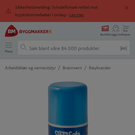
Sikkerhetsmelding: Svindelforsøk rettet mot
kryptolommebøker i omløp -
Les mer
Butikk
Logg inn
Kasse
Meny
/
/
Arbeidsklær og verneutstyr
Brannvern
Røykvarsler
Detaljert beskrivelse finnes i produktbeskrivelsen