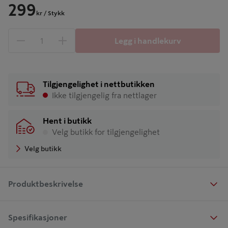
299
kr
/ Stykk
Legg i handlekurv
1 produkter
Antall
Tilgjengelighet i nettbutikken
Ikke tilgjengelig fra nettlager
Hent i butikk
Velg butikk for tilgjengelighet
Velg butikk
Produktbeskrivelse
Spesifikasjoner