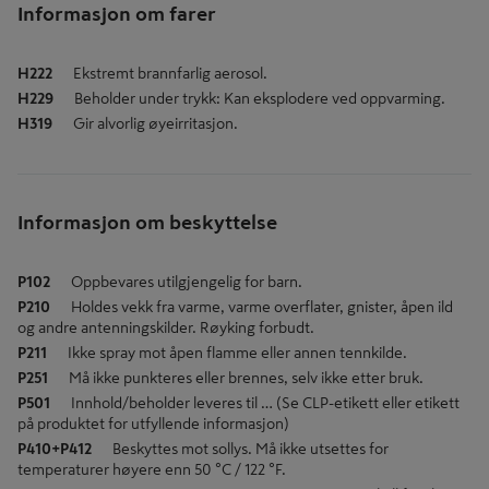
Informasjon om farer
H222
Ekstremt brannfarlig aerosol.
H229
Beholder under trykk: Kan eksplodere ved oppvarming.
H319
Gir alvorlig øyeirritasjon.
Informasjon om beskyttelse
P102
Oppbevares utilgjengelig for barn.
P210
Holdes vekk fra varme, varme overflater, gnister, åpen ild
og andre antenningskilder. Røyking forbudt.
P211
Ikke spray mot åpen flamme eller annen tennkilde.
P251
Må ikke punkteres eller brennes, selv ikke etter bruk.
P501
Innhold/beholder leveres til … (Se CLP-etikett eller etikett
på produktet for utfyllende informasjon)
P410+P412
Beskyttes mot sollys. Må ikke utsettes for
temperaturer høyere enn 50 °C / 122 °F.