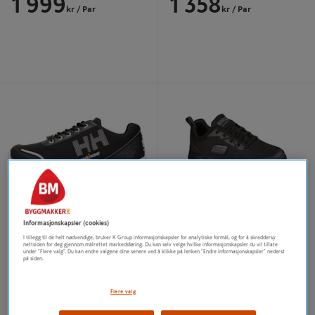
1 999
1 358
kr
/ Par
kr
/ Par
Arbeidssko 78226 Oslo Soft toe
Fritidssko Work Arch Fit Dame -
Svart/oransje - Helly Hansen
Skechers
Arbeidssko 78226 Oslo Soft
Fritidssko Work Arch Fit Dame
toe Svart/oransje - Helly
- Skechers
Informasjonskapsler (cookies)
Hansen
I tillegg til de helt nødvendige, bruker K Group informasjonskapsler for analytiske formål, og for å skreddersy
nettsiden for deg gjennom målrettet markedsføring. Du kan selv velge hvilke informasjonskapsler du vil tillate
1 624
1 999
fra
under "Flere valg". Du kan endre valgene dine senere ved å klikke på lenken "Endre informasjonskapsler" nederst
kr
/ Par
kr
/ Par
på siden.
Flere valg