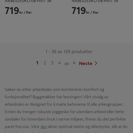
ARBEIDSSKO 0B HVIT 38
ARBEIDSSKO 0B HVIT 39
719
719
kr
/ Par
kr
/ Par
1 - 36 av 129 produkter
1
2
3
4
4
av
Neste
Søker du etter arbeidssko som kombinerer komfort og
funksjonalitet? Byggmakker har løsningen! Vårt utvalg av
arbeidssko er designet for å møte behovene til alle yrkesgrupper.
Enten du trenger robuste joggesko for utendørs arbeid eller lette
sandaler for innendørs bruk i varme miljøer, finner du det perfekte
paret hos oss. Våre
sko
sikrer optimal støtte og slitestyrke, slik at du