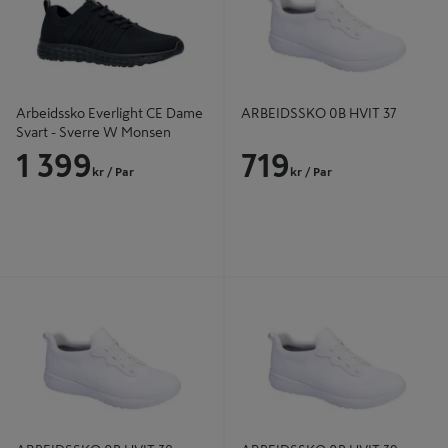
Arbeidssko Everlight CE Dame
ARBEIDSSKO 0B HVIT 37
Svart - Sverre W Monsen
1 399
719
kr
/ Par
kr
/ Par
ARBEIDSSKO 0B HVIT 38
ARBEIDSSKO 0B HVIT 39