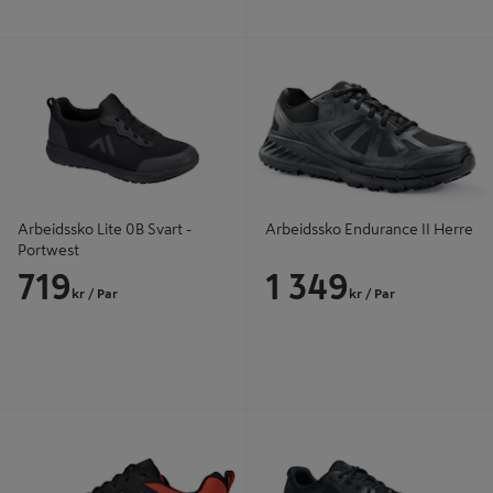
Arbeidssko Lite 0B Svart - Portwest
Arbeidssko Endurance II Herre
Arbeidssko Lite 0B Svart -
Arbeidssko Endurance II Herre
Portwest
719
1 349
kr
/ Par
kr
/ Par
Arbeidssko 78388 Chelsea Evolution
Arbeidssko Condor II Svart - Sverre
2 Low - Helly Hansen
W Monsen AS