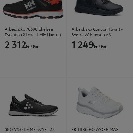
Arbeidssko 78388 Chelsea
Arbeidssko Condor II Svart -
Evolution 2 Low - Helly Hansen
Sverre W Monsen AS
2 312
1 249
kr
/ Par
kr
/ Par
SKO V150 DAME SVART 38
FRITIDSSKO WORK MAX
CUSHIONING 37
SKO V150 DAME SVART 38
FRITIDSSKO WORK MAX