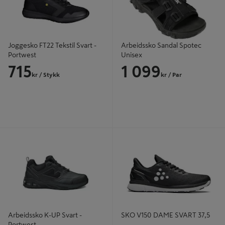
Joggesko FT22 Tekstil Svart -
Arbeidssko Sandal Spotec
Portwest
Unisex
715
1 099
kr
/ Stykk
kr
/ Par
Arbeidssko K-UP Svart - Portwest
SKO V150 DAME SVART 37,5
Arbeidssko K-UP Svart -
SKO V150 DAME SVART 37,5
Portwest