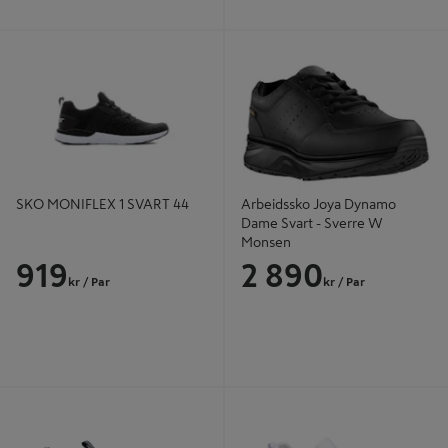
SKO MONIFLEX 1 SVART 44
Arbeidssko Joya Dynamo Dame
Svart - Sverre W Monsen
SKO MONIFLEX 1 SVART 44
Arbeidssko Joya Dynamo
Dame Svart - Sverre W
Monsen
919
2 890
kr
/ Par
kr
/ Par
Arbeidssko Everlight CE Dame Svart
ARBEIDSSKO 0B HVIT 37
- Sverre W Monsen