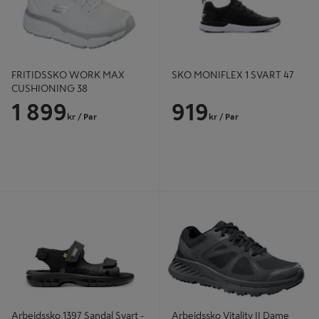
FRITIDSSKO WORK MAX
SKO MONIFLEX 1 SVART 47
CUSHIONING 38
1 899
919
kr
/ Par
kr
/ Par
Arbeidssko 1397 Sandal Svart -
Arbeidssko Vitality II Dame
Arbesko
Arbeidssko 1397 Sandal Svart -
Arbeidssko Vitality II Dame