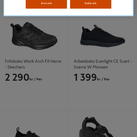
Avvis alle
Godta alle
Fritidssko Work Arch Fit Herre -
Arbeidssko Everlight CE Svart -
Skechers
Sverre W Monsen
Fritidssko Work Arch Fit Herre
Arbeidssko Everlight CE Svart -
- Skechers
Sverre W Monsen
2 290
1 399
kr
/ Par
kr
/ Par
Joggesko FT22 Tekstil Svart -
Arbeidssko Sandal Spotec Unisex
Portwest