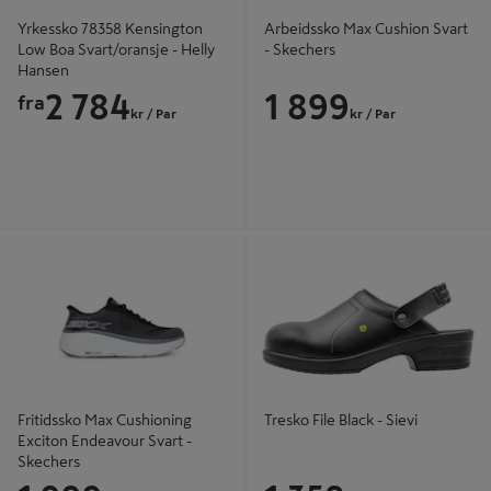
Yrkessko 78358 Kensington
Arbeidssko Max Cushion Svart
Low Boa Svart/oransje - Helly
- Skechers
Hansen
2 784
1 899
fra
kr
/ Par
kr
/ Par
Fritidssko Max Cushioning Exciton
Tresko File Black - Sievi
Endeavour Svart - Skechers
Fritidssko Max Cushioning
Tresko File Black - Sievi
Exciton Endeavour Svart -
Skechers