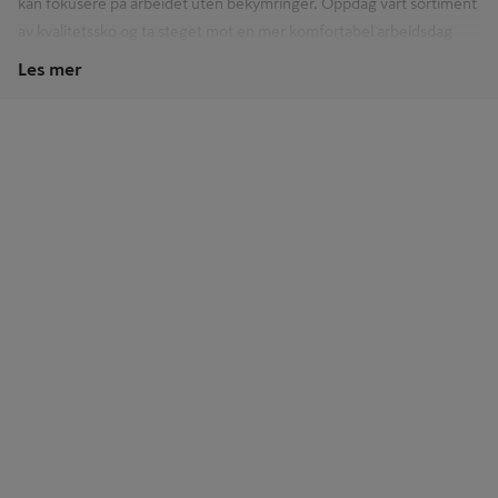
kan fokusere på arbeidet uten bekymringer. Oppdag vårt sortiment
av kvalitetssko og ta steget mot en mer komfortabel arbeidsdag
med Byggmakker. Utvalget kan variere fra nettbutikk og varehus, så
Les mer
ta gjerne kontakt med din nærmeste butikk hvis du har noen
spørsmål. Vi er din makker på
arbeidsklær og verneutstyr
!