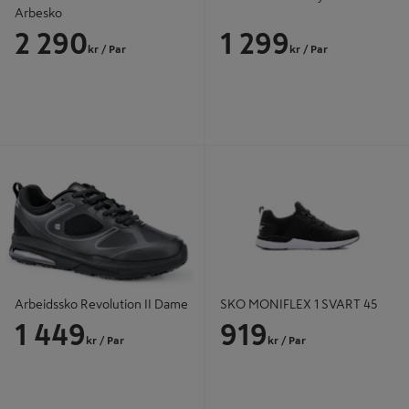
Arbesko
2 290
1 299
kr
/ Par
kr
/ Par
Arbeidssko Revolution II Dame
SKO MONIFLEX 1 SVART 45
Arbeidssko Revolution II Dame
SKO MONIFLEX 1 SVART 45
1 449
919
kr
/ Par
kr
/ Par