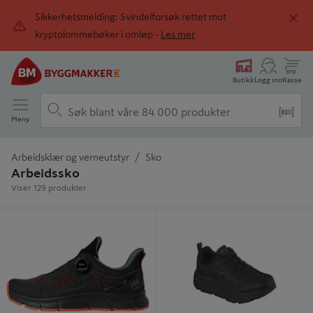
Sikkerhetsmelding: Svindelforsøk rettet mot
kryptolommebøker i omløp -
Les mer
Butikk
Logg inn
Kasse
Meny
Arbeidsklær og verneutstyr
Sko
Arbeidssko
Viser 129 produkter
Yrkessko 78358 Kensington Low
Arbeidssko Max Cushion Svart -
Boa Svart/oransje - Helly Hansen
Skechers