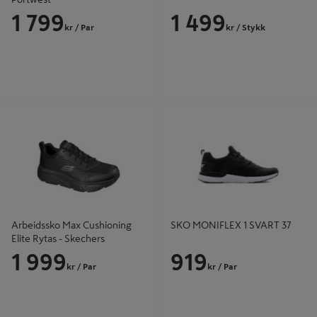
1 799
1 499
kr
/ Par
kr
/ Stykk
Arbeidssko Max Cushioning Elite
SKO MONIFLEX 1 SVART 37
Rytas - Skechers
Arbeidssko Max Cushioning
SKO MONIFLEX 1 SVART 37
Elite Rytas - Skechers
1 999
919
kr
/ Par
kr
/ Par