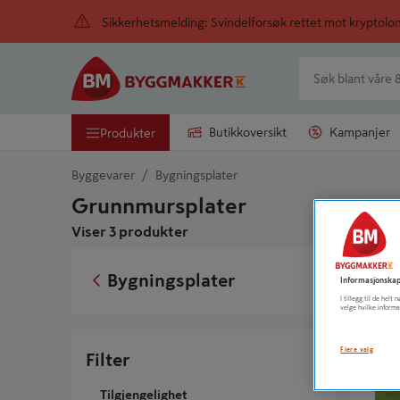
Sikkerhetsmelding: Svindelforsøk rettet mot kryptol
Butikkoversikt
Kampanjer
Produkter
Byggevarer
Bygningsplater
Grunnmursplater
Viser 3 produkter
GRUNNM
Bygningsplater
Informasjonskap
I tillegg til de hel
velge hvilke informa
Flere valg
Filter
Tilgjengelighet