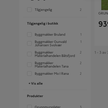
Tilgjengelig
2
GRUN
93
Tilgjengelig i butikk
Byggmakker Bruland
1
Byggmakker Gunvald
1
Johansen Svolvær
1 - 3 av
Byggmakker
2
Materialhandelen Båtsfjord
Byggmakker
2
Materialhandelen Tana
Byggmakker Mo I Rana
2
+ Vis alle
Produkter
Grunnmursplater
3