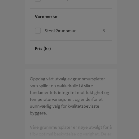
Varemerke
Steni Grunnmur
3
Pris (kr)
Oppdag vårt utvalg av grunnmursplater
som spiller en nøkkelrolle i å sikre
fundamentets integritet mot fuktighet og
temperaturvariasjoner, og er derfor et
uunnværlig valg for kvalitetsbevisste
byggere.
Våre grunnmursplater er nøye utvalgt for å
tilby optimal beskyttelse og varighet. De er