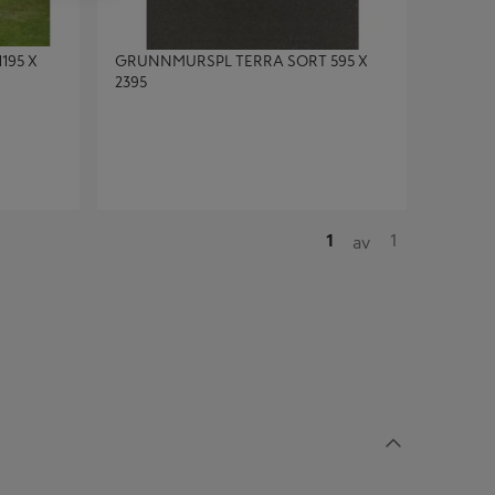
195 X
GRUNNMURSPL TERRA SORT 595 X
2395
1
1
av