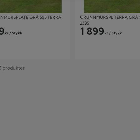
NMURSPLATE GRÅ 595 TERRA
GRUNNMURSPL TERRA GRÅ 1
2395
9
1 899
kr
/ Stykk
kr
/ Stykk
 3 produkter