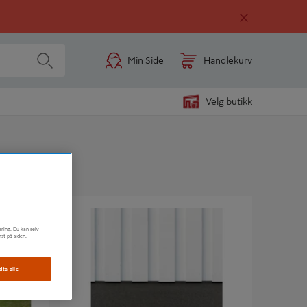
Min Side
Handlekurv
Velg butikk
 X 2395
GRUNNMURSPL TERRA SORT 595 X 2395
øring. Du kan selv
rst på siden.
dta alle