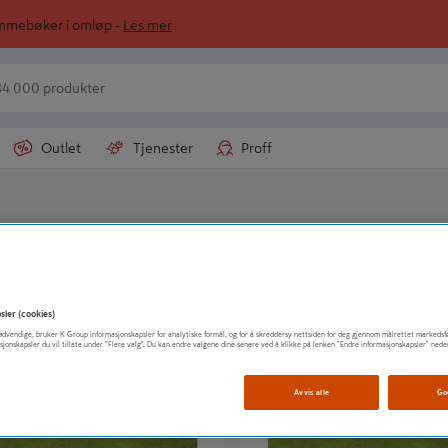
ommebøker i omløp -
Les mer
Outlet
Tjenester
Proff
URSPLATE GRÅ 595 TERRA
GRUNNMURSPL TERRA GRÅ 1195
sler (cookies)
t nødvendige, bruker K Group informasjonskapsler for analytiske formål, og for å skreddersy nettsiden for deg gjennom målrettet markedsf
sjonskapsler du vil tillate under "Flere valg". Du kan endre valgene dine senere ved å klikke på lenken "Endre informasjonskapsler" nede
Avvis alle
Go