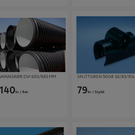
NNSRØR DVI 600/683 MM L=6M
SPLITTGREN 90GR 50/83/104 M
VANNSRØR DVI 600/683 MM
SPLITTGREN 90GR 50/83/104
 140
79
kr
/ Rør
kr
/ Stykk
NNSRØR X-STREAM 100MM 6M
BEND X-STREAM 100 X 88,5 GR