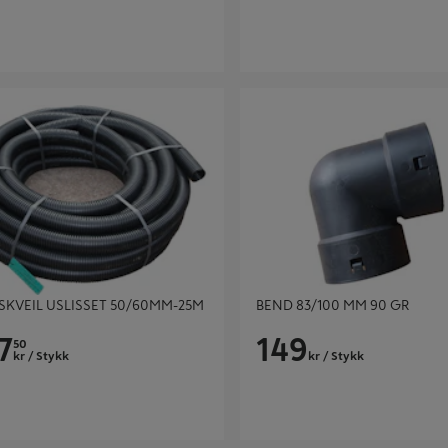
EIL USLISSET 50/60MM-25M
BEND 83/100 MM 90 GR
KVEIL USLISSET 50/60MM-25M
BEND 83/100 MM 90 GR
7
149
50
kr
/ Stykk
kr
/ Stykk