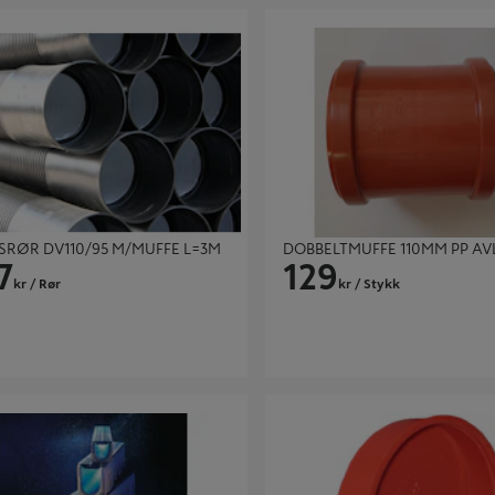
R DV110/95 M/MUFFE L=3M
DOBBELTMUFFE 110MM PP AVLØ
RØR DV110/95 M/MUFFE L=3M
DOBBELTMUFFE 110MM PP AV
7
129
kr
/ Rør
kr
/ Stykk
NE V100S T0 0 L1000
ENDELOKK 83MM