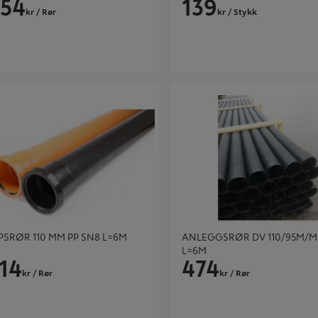
754
139
kr
/ Rør
kr
/ Stykk
ØR 110 MM PP SN8 L=6M
ANLEGGSRØR DV 110/95M/MUF
SRØR 110 MM PP SN8 L=6M
ANLEGGSRØR DV 110/95M/M
L=6M
314
474
kr
/ Rør
kr
/ Rør