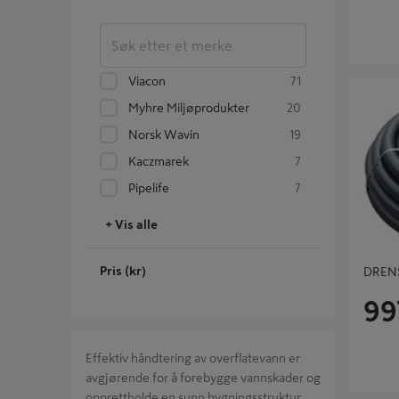
Viacon
71
DRENSKV
Myhre Miljøprodukter
20
Norsk Wavin
19
Kaczmarek
7
Pipelife
7
+ Vis alle
Pris (kr)
DRENS
99
Effektiv håndtering av overflatevann er
avgjørende for å forebygge vannskader og
opprettholde en sunn bygningsstruktur.