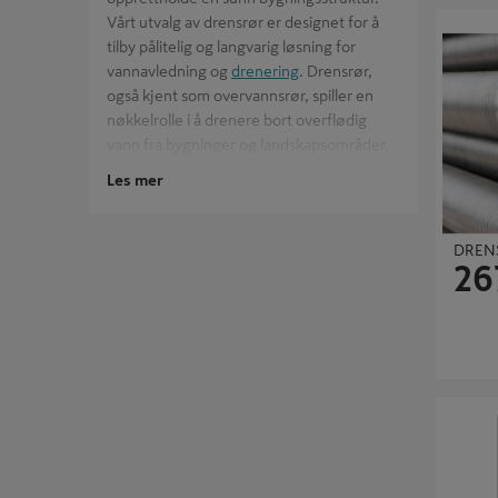
DRENSRØ
Vårt utvalg av drensrør er designet for å
tilby pålitelig og langvarig løsning for
vannavledning og
drenering
. Drensrør,
også kjent som overvannsrør, spiller en
nøkkelrolle i å drenere bort overflødig
vann fra bygninger og landskapsområder,
forhindre erosjon, og beskytte
Les mer
fundamentet.
Enten du er ute etter å forbedre
DRENS
dreneringen i et boligområde eller trenger
26
effektive løsninger for kommersielle eller
offentlige bygg, er vårt utvalg av
byggevarer
og drensrør, produkter som
enkelt kan tilpasses ulike landskapsdesign.
Til stivere rør for dypere og mer
ACO REN
komplekse dreneringssystemer, har vi de
nødvendige ressursene for å sikre optimal
vannhåndtering. Oppdag hvordan vår
samling av dreneringsløsninger kan hjelpe