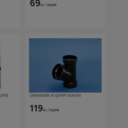
69
kr
/ Stykk
FE L=6M
GRENRØR A1 50MM WAVIN
UFFE
GRENRØR A1 50MM WAVIN
119
kr
/ Stykk