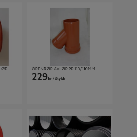
P
GRENRØR AVLØP PP 110/110MM
LØP
GRENRØR AVLØP PP 110/110MM
229
kr
/ Stykk
OVERVANNSRØR DVI 300/340 MM L=6M