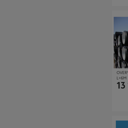
OVERVA
OVER
L=6M
13
OVERVA
M/MF