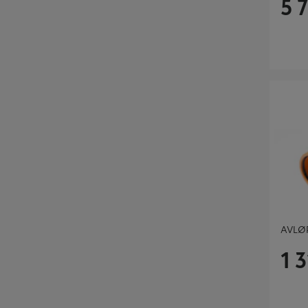
5 
AVLØPSR
AVLØP
1 