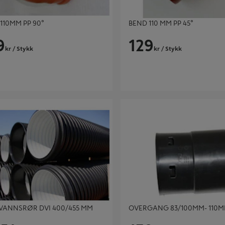
110MM PP 90°
BEND 110 MM PP 45°
9
129
kr
/ Stykk
kr
/ Stykk
NNSRØR DVI 400/455 MM L=6M
OVERGANG 83/100MM- 110MM
VANNSRØR DVI 400/455 MM
OVERGANG 83/100MM- 110