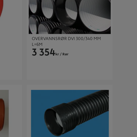
OVERVANNSRØR DVI 300/340 MM
L=6M
3 354
kr
/ Rør
DRENSRØR X-STREAM 100 6M
M/TOPPSLIS