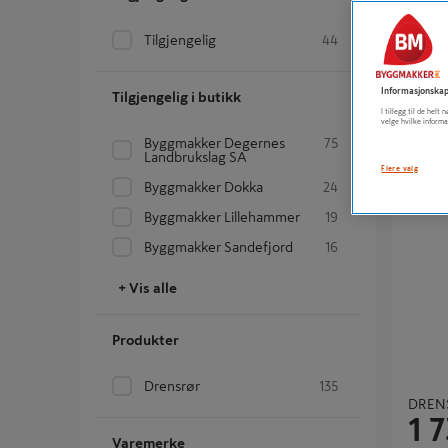
Tilgjengelig
44
DRENS
1 
Informasjonskap
Tilgjengelig i butikk
I tillegg til de hel
velge hvilke informa
Byggmakker Degernes
75
Landbrukslag SA
Flere valg
Byggmakker Dokka
24
DRENSKV
Byggmakker Lillehammer
19
Byggmakker Sandefjord
16
+ Vis alle
Produkter
Drensrør
135
DRENS
1 
Varemerke