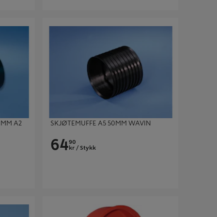
M A2
SKJØTEMUFFE A5 50MM WAVIN
 MM A2
SKJØTEMUFFE A5 50MM WAVIN
64
90
kr
/ Stykk
ENDELOKK 50MM