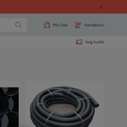
Min Side
Handlekurv
Velg butikk
 L=6M
DRENSKVEIL SLISS 50/60MM-25M