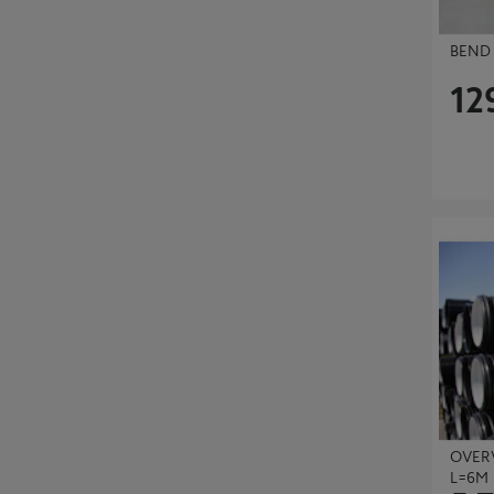
BEND 
12
OVERVA
OVER
L=6M