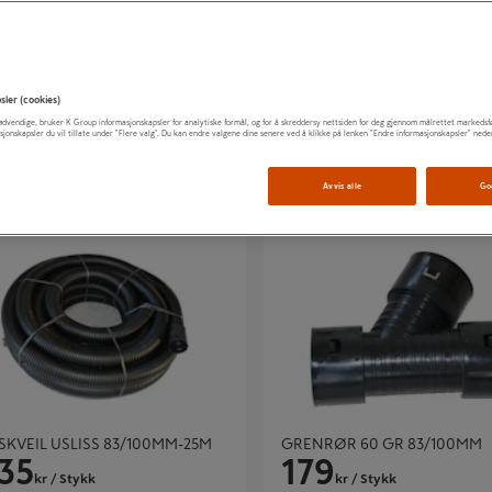
KVEIL SLISS 83/100MM-25M
DRENSRØR DV 110/95 M/MUF
735
474
kr
/ Stykk
kr
/ Stykk
sler (cookies)
t nødvendige, bruker K Group informasjonskapsler for analytiske formål, og for å skreddersy nettsiden for deg gjennom målrettet markedsf
sjonskapsler du vil tillate under "Flere valg". Du kan endre valgene dine senere ved å klikke på lenken "Endre informasjonskapsler" nede
Avvis alle
Go
EIL USLISS 83/100MM-25M
GRENRØR 60 GR 83/100MM
KVEIL USLISS 83/100MM-25M
GRENRØR 60 GR 83/100MM
735
179
kr
/ Stykk
kr
/ Stykk