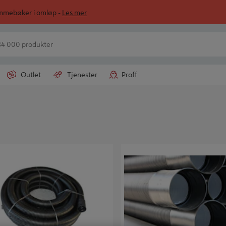
ommebøker i omløp -
Les mer
Outlet
Tjenester
Proff
EIL SLISS 83/100MM-25M
DRENSRØR DV 110/95 M/MUFFE