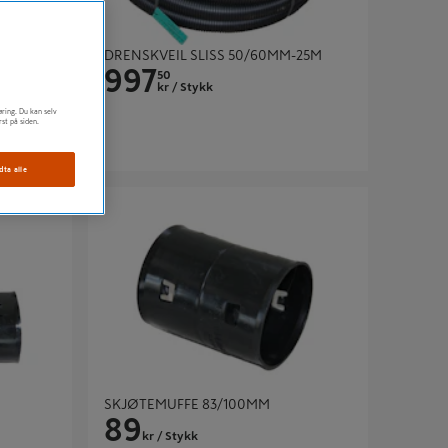
FE L=6M
DRENSKVEIL SLISS 50/60MM-25M
997
50
kr
/ Stykk
øring. Du kan selv
rst på siden.
dta alle
SKJØTEMUFFE 83/100MM
SKJØTEMUFFE 83/100MM
89
kr
/ Stykk