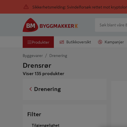
Sikkerhetsmelding: Svindelforsøk rettet mot kryptol
Butikkoversikt
Kampanjer
Produkter
Byggevarer
Drenering
Drensrør
Viser 135 produkter
DRENSKV
Drenering
Filter
Tilgjengelighet