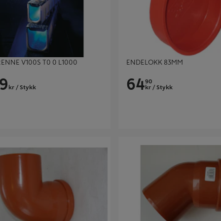
ENNE V100S T0 0 L1000
ENDELOKK 83MM
9
64
90
kr
/ Stykk
kr
/ Stykk
0MM PP 90°
BEND 110 MM PP 45°