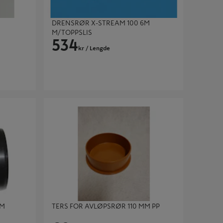
DRENSRØR X-STREAM 100 6M
M/TOPPSLIS
534
kr
/ Lengde
TERS FOR AVLØPSRØR 110 MM PP
MM
TERS FOR AVLØPSRØR 110 MM PP