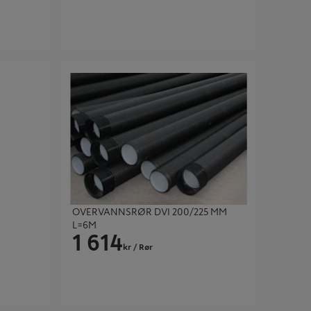
OVERVANNSRØR DVI 200/225 MM L=6M
OVERVANNSRØR DVI 200/225 MM
L=6M
1 614
kr
/ Rør