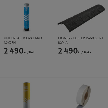
ISOLA
UNDERLAG ICOPAL PRO
MØNEPR LUFTER 15-60 SORT
1,2X25M
ISOLA
2 490
2 490
kr
/ Rull
kr
/ Stykk
UNDERLAG ISOSTEEL 1X12M
TETTEBÅND BUTYL 50MM/25M X2
I PK