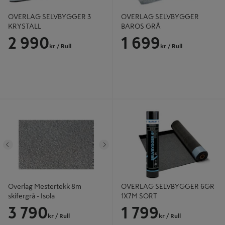
OVERLAG SELVBYGGER 3
OVERLAG SELVBYGGER
KRYSTALL
BAROS GRÅ
2 990
1 699
kr
/ Rull
kr
/ Rull
Overlag Mestertekk 8m skifergrå -
OVERLAG SELVBYGGER 6GR 1X7M
Isola
SORT
Tidligere
Neste
Overlag Mestertekk 8m
OVERLAG SELVBYGGER 6GR
skifergrå - Isola
1X7M SORT
3 790
1 799
kr
/ Rull
kr
/ Rull