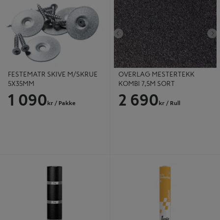
5X35MM
7,5M SORT
Tidligere
N
FESTEMATR SKIVE M/SKRUE
OVERLAG MESTERTEKK
5X35MM
KOMBI 7,5M SORT
1 090
2 690
kr
/ Pakke
kr
/ Rull
KRAFTUNDERLAG 1X10M ISOLA
UNDERLAG D-PROSJEKT 1X30M
ISOLA