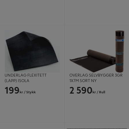
UNDERLAG FLEXITETT (LAPP)
OVERLAG SELVBYGGER 3GR 1X7M
ISOLA
SORT NY
UNDERLAG FLEXITETT
OVERLAG SELVBYGGER 3GR
(LAPP) ISOLA
1X7M SORT NY
199
2 590
kr
/ Stykk
kr
/ Rull
FESTEMATR SKIVE M/SKRUE
OVERLAG MESTERTEKK KOMBI