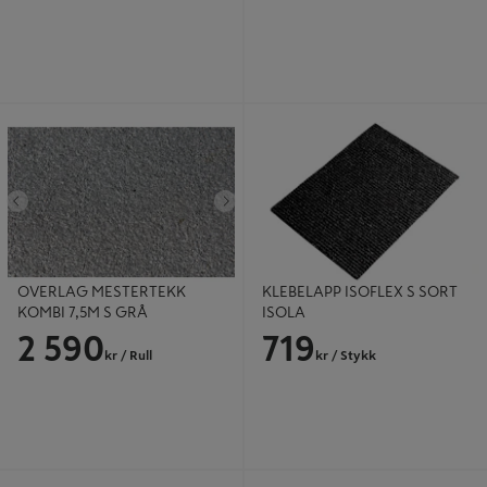
OVERLAG MESTERTEKK KOMBI
KLEBELAPP ISOFLEX S SORT ISOLA
7,5M S GRÅ
Tidligere
Neste
OVERLAG MESTERTEKK
KLEBELAPP ISOFLEX S SORT
KOMBI 7,5M S GRÅ
ISOLA
2 590
719
kr
/ Rull
kr
/ Stykk
UNDERLAG ICOPAL PRO 1,2X25M
MØNEPR LUFTER 15-60 SORT