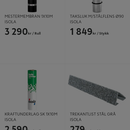
MESTERMEMBRAN 1X10M
TAKSLUK M/STÅLFLENS Ø90
ISOLA
ISOLA
3 290
1 849
kr
/ Rull
kr
/ Stykk
KRAFTUNDERLAG SK 1X10M
TREKANTLIST STÅL GRÅ ISOLA
ISOLA
KRAFTUNDERLAG SK 1X10M
TREKANTLIST STÅL GRÅ
ISOLA
ISOLA
2 590
279