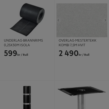
UNDERLAG BRANNRIMS
OVERLAG MESTERTEKK KOMBI
0,25X30M ISOLA
7,5M HVIT
Tidligere
N
UNDERLAG BRANNRIMS
OVERLAG MESTERTEKK
0,25X30M ISOLA
KOMBI 7,5M HVIT
599
2 490
kr
/ Rull
kr
/ Rull
MESTERMEMBRAN 1X10M ISOLA
TAKSLUK M/STÅLFLENS Ø90
ISOLA