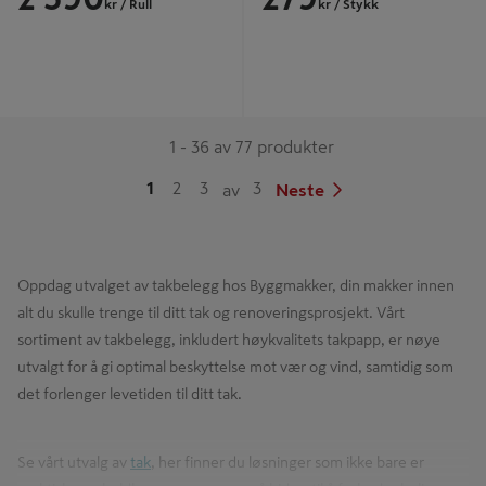
kr
/ Rull
kr
/ Stykk
1 - 36 av 77 produkter
1
2
3
3
av
Neste
Oppdag utvalget av takbelegg hos Byggmakker, din makker innen
alt du skulle trenge til ditt tak og renoveringsprosjekt. Vårt
sortiment av takbelegg, inkludert høykvalitets takpapp, er nøye
utvalgt for å gi optimal beskyttelse mot vær og vind, samtidig som
det forlenger levetiden til ditt tak.
Se vårt utvalg av
tak
, her finner du løsninger som ikke bare er