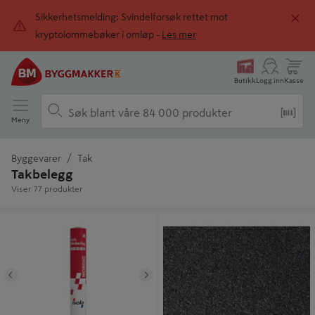
Sikkerhetsmelding: Svindelforsøk rettet mot
kryptolommebøker i omløp -
Les mer
Butikk
Logg inn
Kasse
Meny
Byggevarer
Tak
Takbelegg
Viser 77 produkter
Underlag Iso-D xtra 1x25m - Isola
Overlag selvbygger 7m sort - Isola
Tidligere
Neste