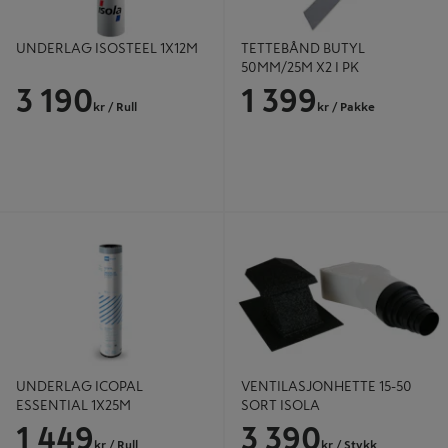
UNDERLAG ISOSTEEL 1X12M
TETTEBÅND BUTYL
50MM/25M X2 I PK
3 190
1 399
kr
/ Rull
kr
/ Pakke
UNDERLAG ICOPAL ESSENTIAL
VENTILASJONHETTE 15-50 SORT
1X25M
ISOLA
UNDERLAG ICOPAL
VENTILASJONHETTE 15-50
ESSENTIAL 1X25M
SORT ISOLA
1 449
3 390
kr
/ Rull
kr
/ Stykk