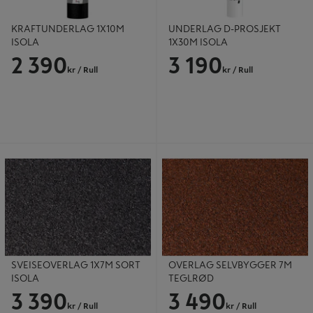
KRAFTUNDERLAG 1X10M
UNDERLAG D-PROSJEKT
ISOLA
1X30M ISOLA
2 390
3 190
kr
/ Rull
kr
/ Rull
SVEISEOVERLAG 1X7M SORT
OVERLAG SELVBYGGER 7M
ISOLA
TEGLRØD
SVEISEOVERLAG 1X7M SORT
OVERLAG SELVBYGGER 7M
ISOLA
TEGLRØD
3 390
3 490
kr
/ Rull
kr
/ Rull