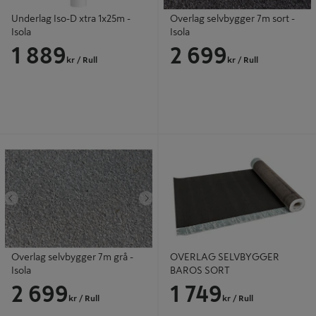
Underlag Iso-D xtra 1x25m -
Overlag selvbygger 7m sort -
Isola
Isola
1 889
2 699
kr
/ Rull
kr
/ Rull
Overlag selvbygger 7m grå - Isola
OVERLAG SELVBYGGER BAROS
SORT
Tidligere
Neste
Overlag selvbygger 7m grå -
OVERLAG SELVBYGGER
Isola
BAROS SORT
2 699
1 749
kr
/ Rull
kr
/ Rull