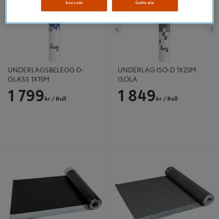
Avvis alle
Godta alle
Tidligere
N
UNDERLAGSBELEGG D-
UNDERLAG ISO-D 1X25M
GLASS 1X15M
ISOLA
1 799
1 849
kr
/ Rull
kr
/ Rull
OVERLAG SELVBYGGER 3
OVERLAG SELVBYGGER BAROS
KRYSTALL
GRÅ