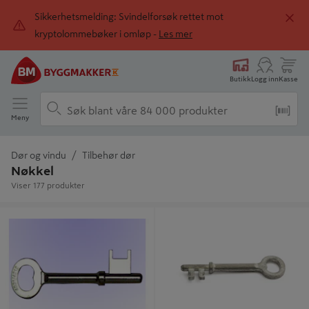
Sikkerhetsmelding: Svindelforsøk rettet mot
kryptolommebøker i omløp -
Les mer
Butikk
Logg inn
Kasse
Meny
Dør og vindu
Tilbehør dør
Nøkkel
Viser 177 produkter
NØKKEL NR 7 6TR1-7
NØKKEL NR 5 LÅSKASSE 62014
2/STK SB