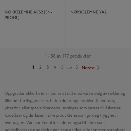
NØKKELEMNE ASS2 (5N-
NØKKELEMNE YA2
PROFIL)
1 - 36 av 177 produkter
1
2
3
4
5
5
av
Neste
Oppgrader sikkerheten i hjemmet ditt med vårt utvalg av nøkler og
tilbehør fra Byggmakker. Enten du trenger nøkler til innerdør,
ytterdør, eller spesialtilpassede løsninger som passer til låskasser,
kodelåser og dørlåser, har vi produktene som gir deg trygghet i
hverdagen. Vårt sortiment inkluderer også tilbehør som
nøkkelbokser og nøkkelringer, som er ideelle for en mer organisert