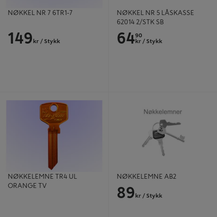
NØKKEL NR 7 6TR1-7
NØKKEL NR 5 LÅSKASSE
62014 2/STK SB
149
64
90
kr
/ Stykk
kr
/ Stykk
NØKKELEMNE TR4 UL ORANGE
NØKKELEMNE AB2
TV
NØKKELEMNE TR4 UL
NØKKELEMNE AB2
ORANGE TV
89
kr
/ Stykk