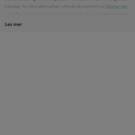
hverdag. For flere alternativer, utforsk vår soriment av
tilbehør dør
som tilbyr alt fra dørhåndtak til dørpumper. Se også nærmere på vår
brede kategori
dør og vindu
for å finne de produktene som passer
Les mer
til deg og ditt hjem.