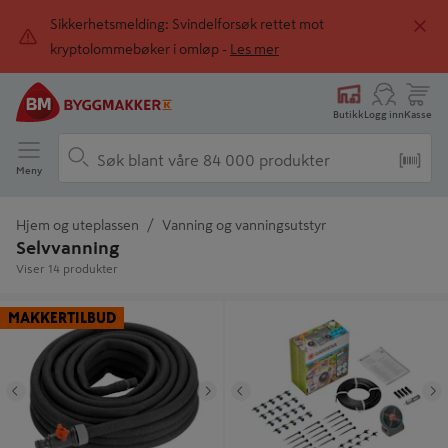
Sikkerhetsmelding: Svindelforsøk rettet mot
kryptolommebøker i omløp -
Les mer
Butikk
Logg inn
Kasse
Meny
Hjem og uteplassen
Vanning og vanningsutstyr
Selvvanning
Viser 14 produkter
Svetteslange 15m - Gardena
Ferievanningssett Aquabloom -
MAKKERTILBUD
Gardena
Tidligere
Neste
Tidligere
N