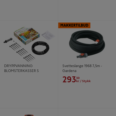
DRYPPVANNING
Svetteslange 1968 7,5m - Gardena
MAKKERTILBUD
BLOMSTERKASSER S
DRYPPVANNING
Svetteslange 1968 7,5m -
BLOMSTERKASSER S
Gardena
293
30
kr
/ Stykk
VANNMÅLER SMART
BASISENHET 1355 1000L MD
GARDENA