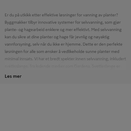
Er du på utkikk etter effektive løsninger for vanning av planter?
Byggmakker tilbyr innovative systemer for selvvanning, som gjør
plante- og hagearbeid enklere og mer effektivt. Med selvvanning
kan du sikre at dine planter og hage får jevnlig og nøyaktig
vannforsyning, selv når du ikke er hjemme. Dette er den perfekte
løsningen for alle som ønsker å vedlikeholde sunne planter med
minimal innsats. Vi har et bredt spekter innen selvvanning, inkludert
svetteslange, fra ledende merker som Gardena. Svetteslange er
ideell for å gi en jevn og kontrollert vannfordeling, noe som er
Les mer
essensielt for effektiv vekst og vedlikehold. Når det kommer til
vanning og vanningsutstyr
, har vi et variert sortiment for å hjelpe
deg med å enkelt vedlikeholde
hage og uteområdet
. Enten du er
en erfaren gartner eller en nybegynner, vil våre løsninger for
hjem
og uteplassen
hjelpe deg med å få alt fra planter, hage og hjem i
orden, på en effektiv og enkel måte! Se hele utvalget i
nettbutikken, eller ta turen innom din nærmeste Byggmakker