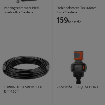
Vanningscomputer Med
Forbindelsesrør Flex 4,6mm
bluetooth - Gardena
15m - Gardena
159
kr
/ Stykk
FORBINDELSESRØR FLEX 13MM
VANNMÅLER AQUACOUNT
50M
Tidligere
Neste
FORBINDELSESRØR FLEX
VANNMÅLER AQUACOUNT
13MM 50M