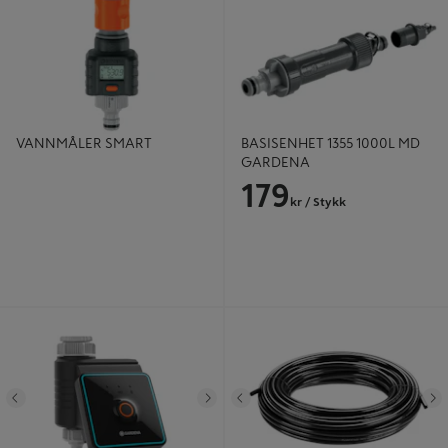
VANNMÅLER SMART
BASISENHET 1355 1000L MD
GARDENA
179
kr
/ Stykk
Vanningscomputer Med bluetooth -
Forbindelsesrør Flex 4,6mm 15m -
Gardena
Gardena
Tidligere
Neste
Tidligere
N