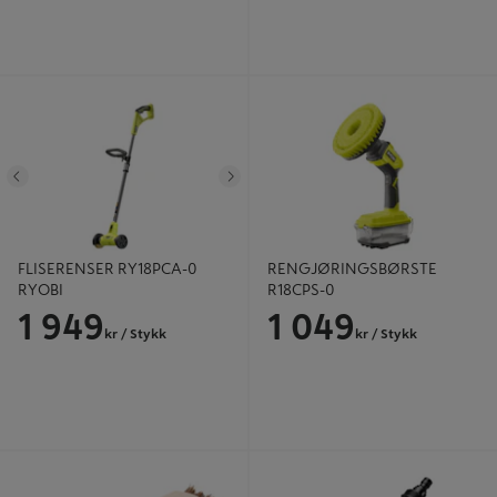
FLISERENSER RY18PCA-0 RYOBI
RENGJØRINGSBØRSTE R18CPS-0
Tidligere
Neste
FLISERENSER RY18PCA-0
RENGJØRINGSBØRSTE
RYOBI
R18CPS-0
1 949
1 049
kr
/ Stykk
kr
/ Stykk
SKUREBØRSTE HARD
Vaskebørste Til skaft Trekant Myk -
Gardena