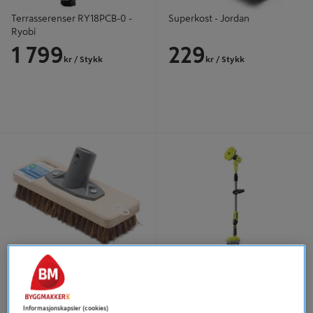
Terrasserenser RY18PCB-0 -
Superkost - Jordan
Ryobi
1 799
229
kr
/ Stykk
kr
/ Stykk
Terrasseskrubb Med gjenger -
RENGJØRINGSBØRSTE R18TPS-0
Jordan
Terrasseskrubb Med gjenger -
RENGJØRINGSBØRSTE
Jordan
R18TPS-0
179
1 599
kr
/ Stykk
kr
/ Stykk
Informasjonskapsler (cookies)