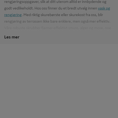
rengjøringsoppgaver, slik at ditt uterom alltid er innbydende og
godt vedlikeholdt. Hos oss finner du et bredt utvalg innen
vask og
rengjøring
. Med riktig skurebørste eller skurekost fra oss, blir
rengjøring av terrassen ikke bare enklere, men også mer effektiv.
Våre robuste skrubber fjerner effektivt smuss, alger og mose, noe
som er essensielt for å forlenge levetiden til uteområdet. Enten det
Les mer
er treverk, steinfliser, eller betong, har vi det perfekte verktøyet for
jobben. Se hele utvalget av alt innen rengjøringsutstyr her i
nettbutikken, eller ta turen til et av våre varehus. Med Byggmakker
ved din side blir vedlikehold av
hjem og uteplassen
både enklere og
mer tilfredsstillende!