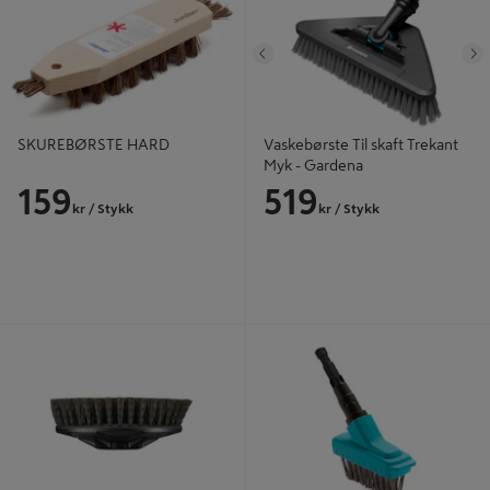
Tidligere
N
SKUREBØRSTE HARD
Vaskebørste Til skaft Trekant
Myk - Gardena
159
519
kr
/ Stykk
kr
/ Stykk
BØRSTE RAKSCRUBH
FUGEBØRSTE METALL
COMBISYSTEM