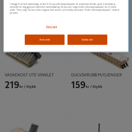
I tillegg til de helt nødvendige, bruker K Group informasjonskapsler for analytiske formål, og for å skreddersy
nettsiden for deg gjennom målrettet markedsføring. Du kan selv velge hvilke informasjonskapsler du vil tillate
under "Flere valg". Du kan endre valgene dine senere ved å klikke på lenken "Endre informasjonskapsler" nederst
på siden.
VASKEKOST UTE VINKLET
GULVSKRUBB M/GJENGER
Flere valg
Avvis alle
Godta alle
VASKEKOST UTE VINKLET
GULVSKRUBB M/GJENGER
219
159
kr
/ Stykk
kr
/ Stykk
VASKEKOST UNIVERSAL
SKAFT TELESKOP FOR RENNENDE
VANN