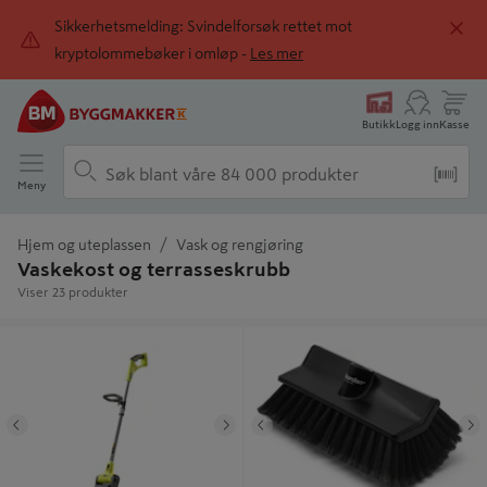
Sikkerhetsmelding: Svindelforsøk rettet mot
kryptolommebøker i omløp -
Les mer
Butikk
Logg inn
Kasse
Meny
Hjem og uteplassen
Vask og rengjøring
Vaskekost og terrasseskrubb
Viser 23 produkter
Terrasserenser RY18PCB-0 - Ryobi
Superkost - Jordan
Tidligere
Neste
Tidligere
N