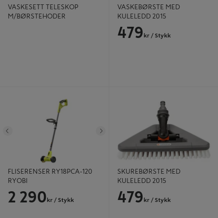
VASKESETT TELESKOP
VASKEBØRSTE MED
M/BØRSTEHODER
KULELEDD 2015
479
kr
/ Stykk
FLISERENSER RY18PCA-120 RYOBI
SKUREBØRSTE MED KULELEDD
2015
Tidligere
Neste
FLISERENSER RY18PCA-120
SKUREBØRSTE MED
RYOBI
KULELEDD 2015
2 290
479
kr
/ Stykk
kr
/ Stykk