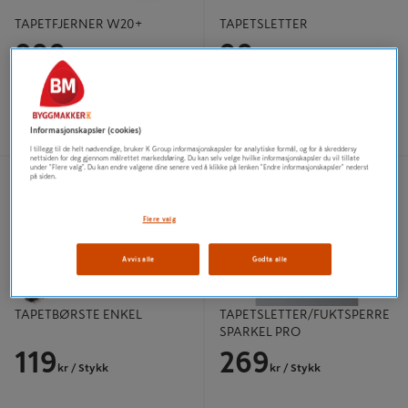
TAPETFJERNER W20+
TAPETSLETTER
899
99
kr
/ Stykk
kr
/ Stykk
Informasjonskapsler (cookies)
I tillegg til de helt nødvendige, bruker K Group informasjonskapsler for analytiske formål, og for å skreddersy
nettsiden for deg gjennom målrettet markedsføring. Du kan selv velge hvilke informasjonskapsler du vil tillate
TAPETBØRSTE ENKEL
TAPETSLETTER/FUKTSPERRESPAR
under "Flere valg". Du kan endre valgene dine senere ved å klikke på lenken "Endre informasjonskapsler" nederst
på siden.
KEL PRO
Flere valg
Avvis alle
Godta alle
TAPETBØRSTE ENKEL
TAPETSLETTER/FUKTSPERRE
SPARKEL PRO
119
269
kr
/ Stykk
kr
/ Stykk