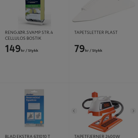
RENGJØR.SVAMP STR.4
TAPETSLETTER PLAST
CELLULOS BOSTIK
149
79
kr
/ Stykk
kr
/ Stykk
BLAD EKSTRA 631010 T
TAPETFJERNER 2400W KX3300
TAPETKNIV
B+D
Tidligere
N
BLAD EKSTRA 631010 T
TAPETFJERNER 2400W