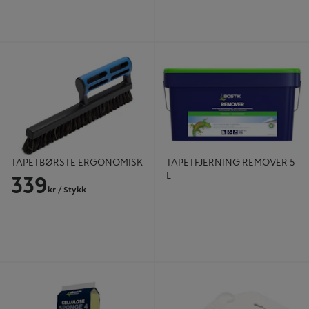
TAPETBØRSTE ERGONOMISK
TAPETFJERNING REMOVER 5 L
TAPETBØRSTE ERGONOMISK
TAPETFJERNING REMOVER 5
L
339
kr
/ Stykk
RENGJØR.SVAMP STR.4
TAPETSLETTER PLAST
CELLULOS BOSTIK