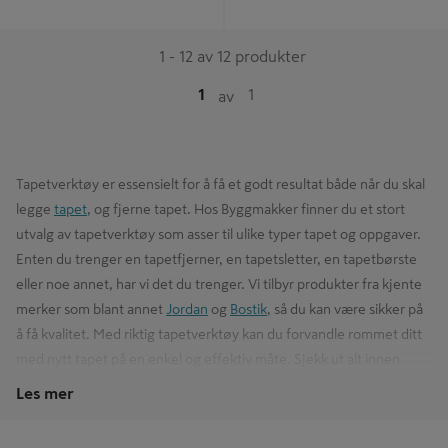
1 - 12 av 12 produkter
1
1
av
Tapetverktøy er essensielt for å få et godt resultat både når du skal
legge
tapet
, og fjerne tapet. Hos Byggmakker finner du et stort
utvalg av tapetverktøy som asser til ulike typer tapet og oppgaver.
Enten du trenger en tapetfjerner, en tapetsletter, en tapetbørste
eller noe annet, har vi det du trenger. Vi tilbyr produkter fra kjente
merker som blant annet
Jordan
og
Bostik
, så du kan være sikker på
å få kvalitet. Med riktig tapetverktøy kan du forvandle rommet ditt
med nytt tapet på en enkel og effektiv måte. Sjekk ut alt innen
maling
og tapet i nettbutikken, eller gå innom et av våre
varehus
for
Les mer
å få nærmere veiledning!