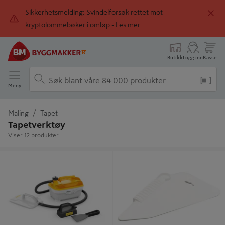
Sikkerhetsmelding: Svindelforsøk rettet mot
kryptolommebøker i omløp -
Les mer
Butikk
Logg inn
Kasse
Meny
Maling
Tapet
Tapetverktøy
Viser 12 produkter
TAPETFJERNER W20+
TAPETSLETTER