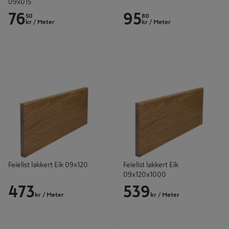
09x015
76
95
50
80
kr
/ Meter
kr
/ Meter
Feielist lakkert Eik 09x120
Feielist lakkert Eik 09x120x1000
Feielist lakkert Eik 09x120
Feielist lakkert Eik
09x120x1000
473
539
kr
/ Meter
kr
/ Meter