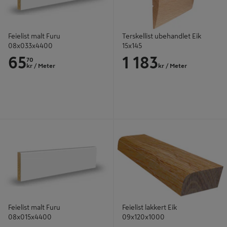
Feielist malt Furu
Terskellist ubehandlet Eik
08x033x4400
15x145
65
1 183
70
kr
/ Meter
kr
/ Meter
Feielist malt Furu 08x015x4400
Feielist lakkert Eik 09x120x1000
Feielist malt Furu
Feielist lakkert Eik
08x015x4400
09x120x1000