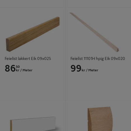
Feielist lakkert Eik 09x025
Feielist 11101H hpig Eik 09x020
Feielist lakkert Eik 09x025
Feielist 11101H hpig Eik 09x020
86
99
50
kr
/ Meter
kr
/ Meter
Feielist malt Furu 08x033x4400
Terskellist ubehandlet Eik 15x145