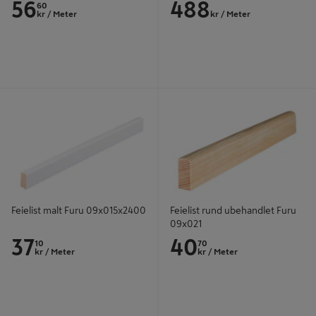
56
488
60
kr
/ Meter
kr
/ Meter
Feielist malt Furu 09x015x2400
Feielist rund ubehandlet Furu
09x021
Feielist malt Furu 09x015x2400
Feielist rund ubehandlet Furu
09x021
37
40
10
70
kr
/ Meter
kr
/ Meter