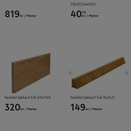
08x021x4400
819
40
70
kr
/ Meter
kr
/ Meter
Feielist lakkert Eik 09x100
Feielist lakkert Eik 15x021
Tidligere
N
Feielist lakkert Eik 09x100
Feielist lakkert Eik 15x021
320
149
kr
/ Meter
kr
/ Meter