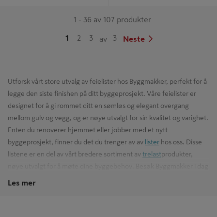
1 - 36 av 107 produkter
1
2
3
3
av
Neste
Utforsk vårt store utvalg av feielister hos Byggmakker, perfekt for å
legge den siste finishen på ditt byggeprosjekt. Våre feielister er
designet for å gi rommet ditt en sømløs og elegant overgang
mellom gulv og vegg, og er nøye utvalgt for sin kvalitet og varighet.
Enten du renoverer hjemmet eller jobber med et nytt
byggeprosjekt, finner du det du trenger av av
lister
hos oss. Disse
listene er en del av vårt bredere sortiment av
trelast
produkter,
nøye utvalgt for å møte dine byggebehov. Besøk Byggmakker i dag
for å se hele vårt utvalg og finn de perfekte feielistene til ditt
Les mer
prosjekt."