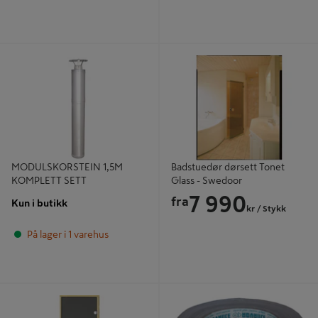
MODULSKORSTEIN 1,5M
Badstuedør dørsett Tonet Glass -
KOMPLETT SETT
Swedoor
MODULSKORSTEIN 1,5M
Badstuedør dørsett Tonet
KOMPLETT SETT
Glass - Swedoor
7 990
fra
Kun i butikk
kr
/ Stykk
På lager i 1 varehus
BADSTUEDØR HARVIA - GLASS,
ALUMINIUMSTAPE FOR FOLIE
RØKGRÅ
50MM/50M