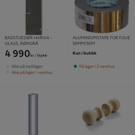
BADSTUEDØR HARVIA -
ALUMINIUMSTAPE FOR FOLIE
GLASS, RØKGRÅ
50MM/50M
4 990
Kun i butikk
kr
/ Stykk
Ikke på nettlager
På lager i 2 varehus
Ikke på lager i varehus
STÅLPIPE HARVIA 1 METER
BADSTUKNOPP 1111 58MM FURU
RUSTFRI
SB