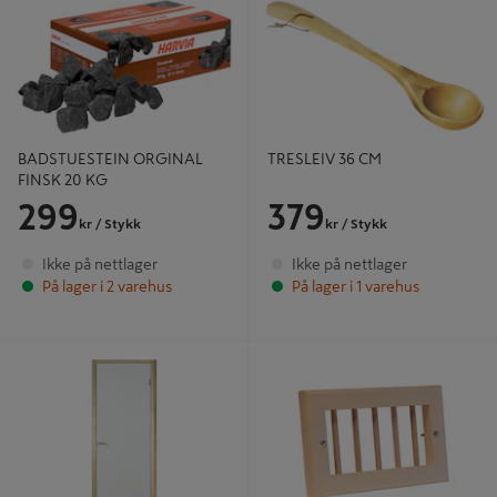
BADSTUESTEIN ORGINAL
TRESLEIV 36 CM
FINSK 20 KG
299
379
kr
/ Stykk
kr
/ Stykk
Ikke på nettlager
Ikke på nettlager
På lager i 2 varehus
På lager i 1 varehus
BADSTUDØR HARVIA 7X19
VENTILRIST TYLØHELO B NM
KLARTGLASS