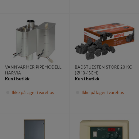
VANNVARMER PIPEMODELL
BADSTUESTEN STORE 20 KG (Ø
HARVIA
10-15CM)
VANNVARMER PIPEMODELL
BADSTUESTEN STORE 20 KG
HARVIA
(Ø 10-15CM)
Kun i butikk
Kun i butikk
Ikke på lager i varehus
Ikke på lager i varehus
DØRSETT BADSTUDØR 8X21H
STYREENHET BADSTU C150S
TONET GL
HARVIA