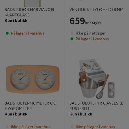
BADSTUDØR HARVIA 7X19
VENTILRIST TYLØHELO B NM
KLARTGLASS
659
Kun i butikk
kr
/ Stykk
På lager i 1 varehus
Ikke på nettlager
På lager i 1 varehus
BADSTUETERMOMETER OG
BADSTUEUTSTYR GAVEESKE
HYGROMETER
RUSTFRITT
BADSTUETERMOMETER OG
BADSTUEUTSTYR GAVEESKE
HYGROMETER
RUSTFRITT
Kun i butikk
Kun i butikk
Ikke på lager i varehus
Ikke på lager i varehus