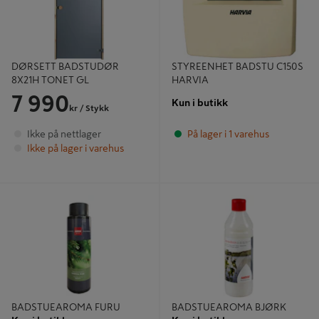
DØRSETT BADSTUDØR
STYREENHET BADSTU C150S
8X21H TONET GL
HARVIA
7 990
Kun i butikk
kr
/ Stykk
Ikke på nettlager
På lager i 1 varehus
Ikke på lager i varehus
BADSTUEAROMA FURU
BADSTUEAROMA BJØRK
BADSTUEAROMA FURU
BADSTUEAROMA BJØRK