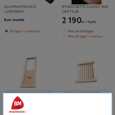
ALUMINIUMSFOLIE
RYGGSTØTTE CLASSIC 1665
1,25M/30M2
OSP TYLØ
2 190
Kun i butikk
kr
/ Stykk
På lager i 4 varehus
Ikke på nettlager
Ikke på lager i varehus
VENTILASJONSLUKE HARVIA
VENTILASJONSGITTER HARVIA
VENTILASJONSLUKE HARVIA
VENTILASJONSGITTER
HARVIA
359
359
kr
/ Stykk
kr
/ Stykk