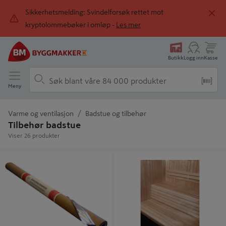
Sikkerhetsmelding: Svindelforsøk rettet mot
kryptolommebøker i omløp -
Les mer
Butikk
Logg inn
Kasse
Meny
Varme og ventilasjon
Badstue og tilbehør
Tilbehør badstue
Viser 26 produkter
ALUMINIUMSFOLIE 1,25M/30M2
RYGGSTØTTE CLASSIC 1665 OSP
TYLØ