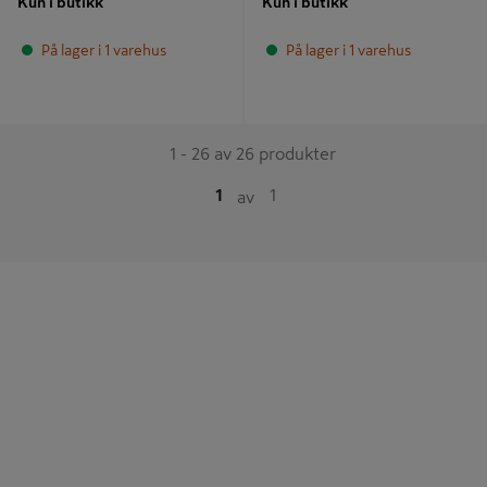
Kun i butikk
Kun i butikk
På lager i 1 varehus
På lager i 1 varehus
1 - 26 av 26 produkter
1
1
av