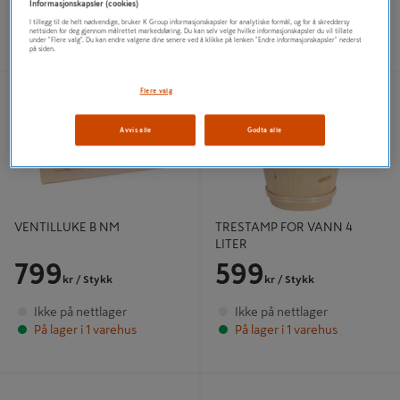
Informasjonskapsler (cookies)
Ikke på nettlager
Ikke på nettlager
I tillegg til de helt nødvendige, bruker K Group informasjonskapsler for analytiske formål, og for å skreddersy
På lager i 3 varehus
På lager i 3 varehus
nettsiden for deg gjennom målrettet markedsføring. Du kan selv velge hvilke informasjonskapsler du vil tillate
under "Flere valg". Du kan endre valgene dine senere ved å klikke på lenken "Endre informasjonskapsler" nederst
på siden.
VENTILLUKE B NM
TRESTAMP FOR VANN 4 LITER
Flere valg
Avvis alle
Godta alle
VENTILLUKE B NM
TRESTAMP FOR VANN 4
LITER
799
599
kr
/ Stykk
kr
/ Stykk
Ikke på nettlager
Ikke på nettlager
På lager i 1 varehus
På lager i 1 varehus
BADSTUESTEIN ORGINAL FINSK
TRESLEIV 36 CM
20 KG