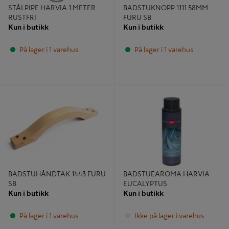
STÅLPIPE HARVIA 1 METER
BADSTUKNOPP 1111 58MM
RUSTFRI
FURU SB
Kun i butikk
Kun i butikk
På lager i 1 varehus
På lager i 1 varehus
BADSTUHÅNDTAK 1443 FURU SB
BADSTUEAROMA HARVIA
EUCALYPTUS
BADSTUHÅNDTAK 1443 FURU
BADSTUEAROMA HARVIA
SB
EUCALYPTUS
Kun i butikk
Kun i butikk
På lager i 1 varehus
Ikke på lager i varehus