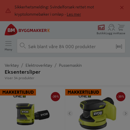
Sikkerhetsmelding: Svindelforsøk rettet mot
kryptolommebøker i omløp -
Les mer
Butikk
Logg inn
Kasse
Meny
Verktøy
Elektroverktøy
Pussemaskin
Eksentersliper
Viser 34 produkter
-20%
-20
Eksentersliper One+ RROS18-0 -
Eksentersliper RROS18C-0 - Ryobi
MAKKERTILBUD
MAKKERTILBUD
Ryobi
-20%
-20%
Tidligere
N