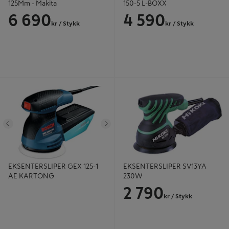
125Mm - Makita
150-5 L-BOXX
6 690
4 590
kr
/ Stykk
kr
/ Stykk
EKSENTERSLIPER GEX 125-1 AE
EKSENTERSLIPER SV13YA 230W
KARTONG
Tidligere
Neste
EKSENTERSLIPER GEX 125-1
EKSENTERSLIPER SV13YA
AE KARTONG
230W
2 790
kr
/ Stykk