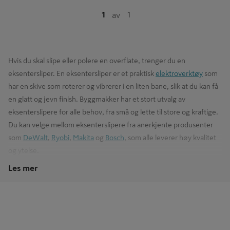
1
1
av
Hvis du skal slipe eller polere en overflate, trenger du en
eksentersliper. En eksentersliper er et praktisk
elektroverktøy
som
har en skive som roterer og vibrerer i en liten bane, slik at du kan få
en glatt og jevn finish. Byggmakker har et stort utvalg av
eksenterslipere for alle behov, fra små og lette til store og kraftige.
Du kan velge mellom eksenterslipere fra anerkjente produsenter
som
DeWalt
,
Ryobi
,
Makita
og
Bosch
, som alle leverer høy kvalitet
og ytelse.
Les mer