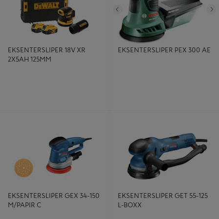
Tidligere
N
EKSENTERSLIPER 18V XR
EKSENTERSLIPER PEX 300 AE
2X5AH 125MM
EKSENTERSLIPER GEX 34-150
EKSENTERSLIPER GET 55-125 L-
M/PAPIR C
BOXX
EKSENTERSLIPER GEX 34-150
EKSENTERSLIPER GET 55-125
M/PAPIR C
L-BOXX