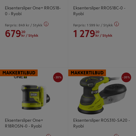
Eksentersliper One+ RROS18-
Eksentersliper RROS18C-0 -
0 - Ryobi
Ryobi
Førpris:
849
kr
/ Stykk
Førpris:
1 599
kr
/ Stykk
679
1 279
20
20
kr
/ Stykk
kr
/ Stykk
-20%
-20
Eksentersliper One+ R18ROSN-0 -
Eksentersliper ROS310-SA20 -
MAKKERTILBUD
MAKKERTILBUD
Ryobi
Ryobi
-20%
-20%
Eksentersliper One+
Eksentersliper ROS310-SA20 -
R18ROSN-0 - Ryobi
Ryobi