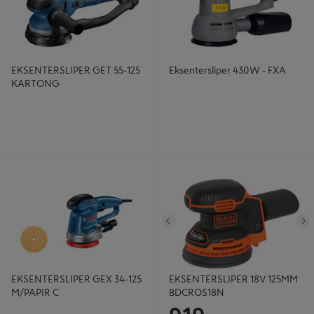
EKSENTERSLIPER GET 55-125
Eksentersliper 430W - FXA
KARTONG
EKSENTERSLIPER GEX 34-125
EKSENTERSLIPER 18V 125MM
M/PAPIR C
BDCROS18N
Tidligere
N
EKSENTERSLIPER GEX 34-125
EKSENTERSLIPER 18V 125MM
M/PAPIR C
BDCROS18N