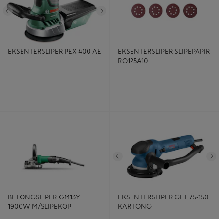
Tidligere
Neste
EKSENTERSLIPER PEX 400 AE
EKSENTERSLIPER SLIPEPAPIR
RO125A10
BETONGSLIPER GM13Y 1900W
EKSENTERSLIPER GET 75-150
M/SLIPEKOP
KARTONG
Tidligere
N
BETONGSLIPER GM13Y
EKSENTERSLIPER GET 75-150
1900W M/SLIPEKOP
KARTONG