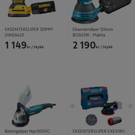
EKSENTERSLIPER 125MM
Eksentersliper 125mm
DWE6423
BO5031K - Makita
1 149
2 190
kr
/ Stykk
kr
/ Stykk
Betongsliper Npc5000C 125Mm -
EKSENTERSLIPER EXEX18V-150-5
Makita
L-BOXX
Tidligere
N
Betongsliper Npc5000C
EKSENTERSLIPER EXEX18V-