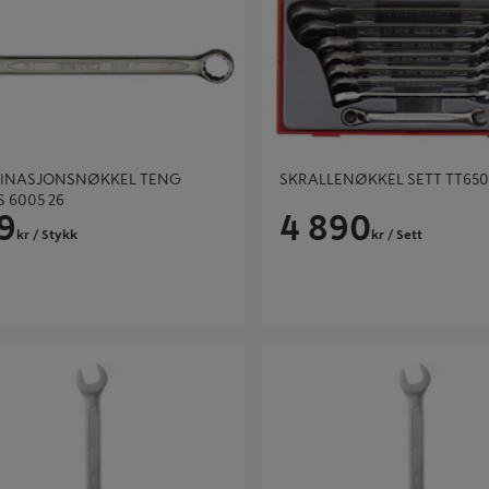
INASJONSNØKKEL TENG
SKRALLENØKKEL SETT TT65
 6005 26
9
4 890
kr
/ Stykk
kr
/ Sett
ASJONSNØKKEL 13MM HARDEN
KOMBINASJONSNØKKEL 17MM