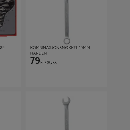
08R
KOMBINASJONSNØKKEL 10MM
HARDEN
79
kr
/ Stykk
 HARDEN
KOMBINASJONSNØKKEL 19MM HARDEN