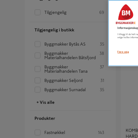
Tilgjengelig
69
KOMB
DELER
1 
Informasjonskap
Tilgjengelig i butikk
I tillegg til de hel
velge hvilke informa
Byggmakker Bytås AS
35
Flere valg
Byggmakker
38
Materialhandelen Båtsfjord
KOMBIN
Byggmakker
37
Materialhandelen Tana
Byggmakker Seljord
31
Byggmakker Surnadal
35
+ Vis alle
Produkter
KOMB
Fastnøkkel
143
HARD