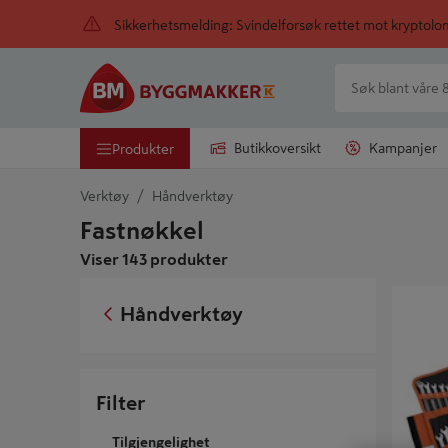
Sikkerhetsmelding: Svindelforsøk rettet mot kryptol
Butikkoversikt
Kampanjer
Produkter
Verktøy
Håndverktøy
Fastnøkkel
Viser 143 produkter
KOMBIN
Håndverktøy
Filter
Tilgjengelighet