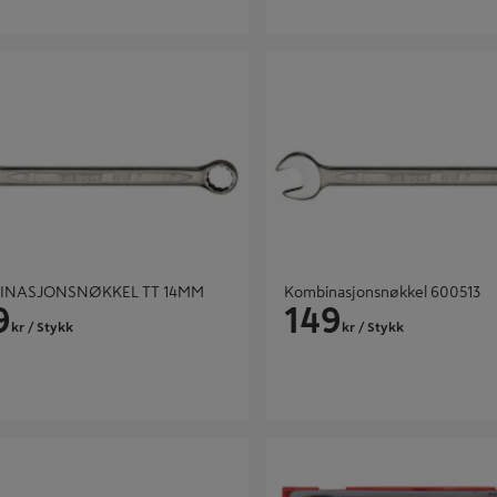
ASJONSNØKKEL TT 14MM
Kombinasjonsnøkkel 600513
INASJONSNØKKEL TT 14MM
Kombinasjonsnøkkel 600513
9
149
kr
/ Stykk
kr
/ Stykk
ASJONSNØKKEL TENG TOOLS
SKRALLENØKKEL SETT TT6508