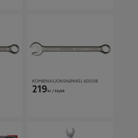
KOMBINASJONSNØKKEL 600518
KOMBINASJONSNØKKEL 600518
219
kr
/ Stykk
R
KOMBINASJONSNØKKEL 10MM HARDEN