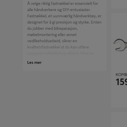
Å velge riktig fastnøkkel er essensielt for
alle håndverkere og DIY-entusiaster.
KOMBIN
Fastnøkkel, et uunnværlig håndverktøy, er
designet for å gi presisjon og styrke. Enten
du jobber med bilreparasjon,
møbelmontering eller annet
vedlikeholdsarbeid, sikrer en
kvalitetsfastnøkkel at du kan utføre
oppgaven effektivt og sikkert. Med en
fastnøkkel i
verktøykassen
, er du alltid
Les mer
forberedt på å takle en rekke prosjekter. I
vår kategori finner du fastnøkler som er
KOMB
ergonomisk utformet for komfort og laget
15
av holdbare materialer som tåler tidens
tann. Utforsk vårt sortiment av
håndverktøy
og finn den perfekte
fastnøkkelen som møter dine behov.
Husk, et godt
verktøy
er halve jobben!
KOMBIN
6005 26