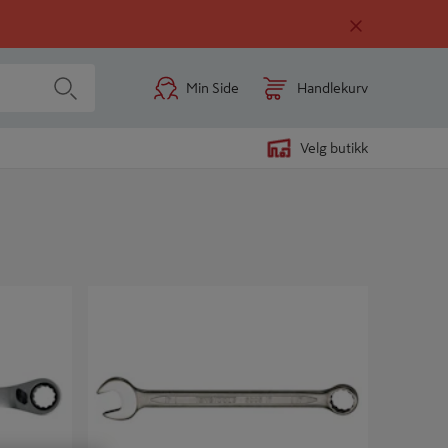
Min Side
Handlekurv
Velg butikk
MBINASJON
KOMBINASJONSNØKKEL 600538