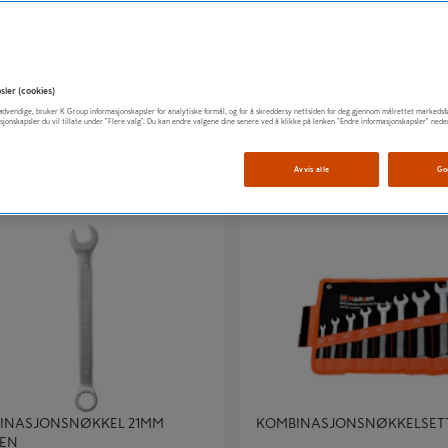
INASJONSNØKKELSETT 23-
SKRALLENØKKEL 600510R
 H
KOMBINASJON
449
379
sler (cookies)
kr
/ Sett
kr
/ Stykk
t nødvendige, bruker K Group informasjonskapsler for analytiske formål, og for å skreddersy nettsiden for deg gjennom målrettet markedsf
sjonskapsler du vil tillate under "Flere valg". Du kan endre valgene dine senere ved å klikke på lenken "Endre informasjonskapsler" nede
Avvis alle
Go
ASJONSNØKKEL 21MM HARDEN
KOMBINASJONSNØKKELSETT 8
INASJONSNØKKEL 21MM
KOMBINASJONSNØKKELSETT
EN