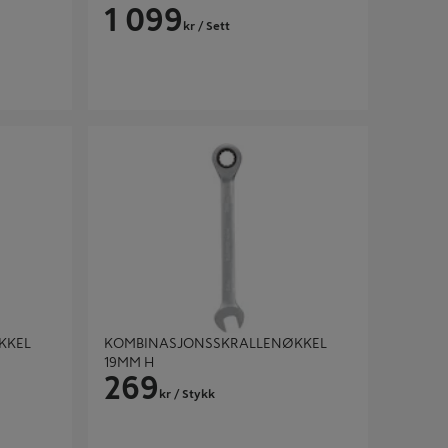
1 099
kr
/ Sett
L 17MM H
KOMBINASJONSSKRALLENØKKEL 19MM H
KKEL
KOMBINASJONSSKRALLENØKKEL
19MM H
269
kr
/ Stykk