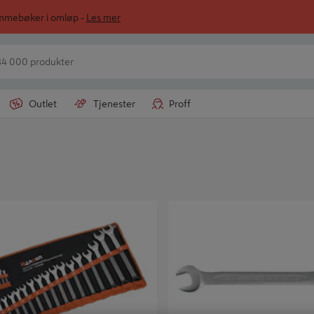
ommebøker i omløp -
Les mer
Outlet
Tjenester
Proff
ASJONSNØKKELSETT 23-DELER H
SKRALLENØKKEL 600510R KO