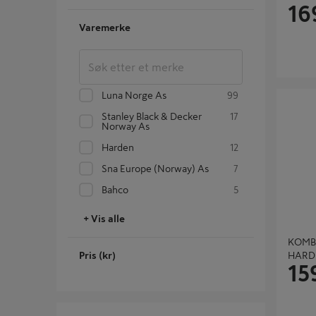
16
Varemerke
Luna Norge As
99
KOMBIN
Stanley Black & Decker
17
Norway As
Harden
12
Sna Europe (norway) As
7
Bahco
5
+ Vis alle
KOMB
Pris (kr)
HARD
15