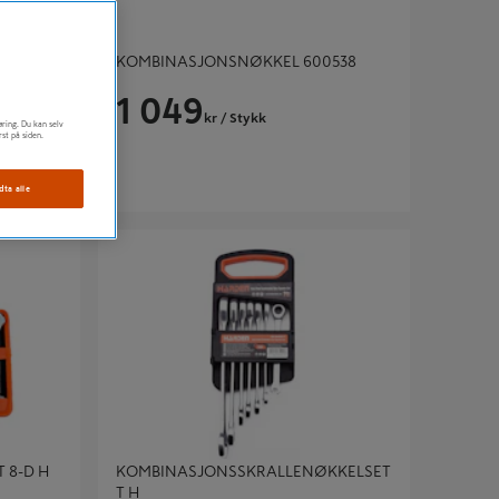
KOMBINASJONSNØKKEL 600538
1 049
kr
/ Stykk
øring. Du kan selv
rst på siden.
dta alle
-D H
KOMBINASJONSSKRALLENØKKELSETT H
 8-D H
KOMBINASJONSSKRALLENØKKELSET
T H