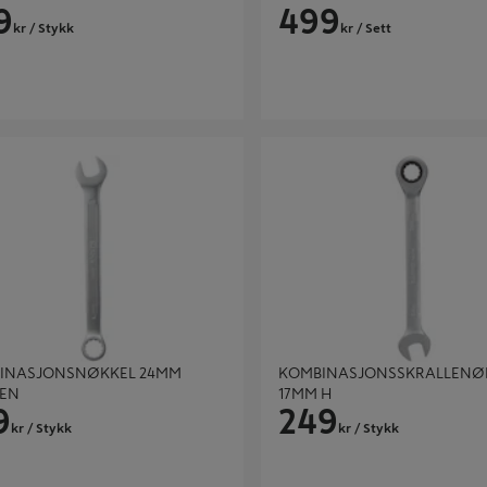
9
499
kr
/ Stykk
kr
/ Sett
ASJONSNØKKEL 24MM HARDEN
KOMBINASJONSSKRALLENØKKE
INASJONSNØKKEL 24MM
KOMBINASJONSSKRALLENØ
EN
17MM H
9
249
kr
/ Stykk
kr
/ Stykk