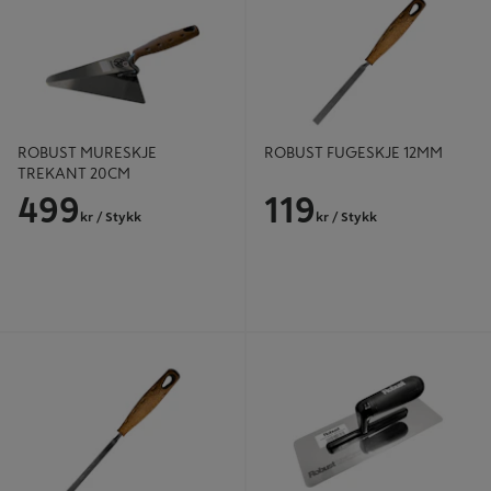
ROBUST MURESKJE
ROBUST FUGESKJE 12MM
TREKANT 20CM
499
119
kr
/ Stykk
kr
/ Stykk
ROBUST FUGESKJE 10MM
ROBUST MUR&PUSSBRETT
28X12CM