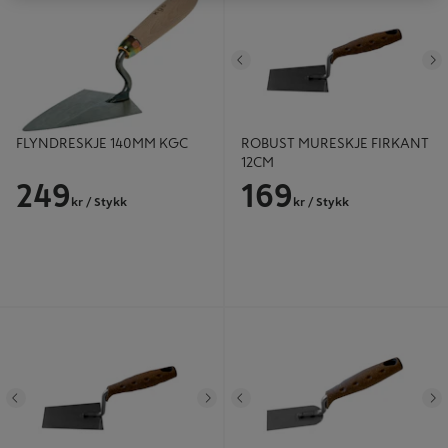
Tidligere
N
FLYNDRESKJE 140MM KGC
ROBUST MURESKJE FIRKANT
12CM
249
169
kr
/ Stykk
kr
/ Stykk
ROBUST MURESKJE FIRKANT
ROBUST MURESKJE RUND 5CM
18CM
Tidligere
Neste
Tidligere
N