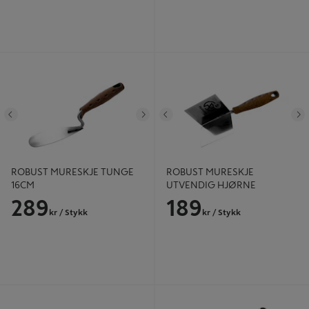
ROBUST MURESKJE TUNGE 16CM
ROBUST MURESKJE UTVENDIG
HJØRNE
Tidligere
Neste
Tidligere
N
ROBUST MURESKJE TUNGE
ROBUST MURESKJE
16CM
UTVENDIG HJØRNE
289
189
kr
/ Stykk
kr
/ Stykk
ROBUST MURESKJE TREKANT
ROBUST FUGESKJE 12MM
20CM