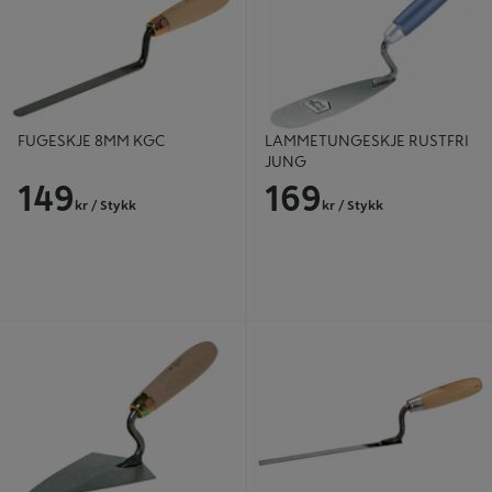
FUGESKJE 8MM KGC
LAMMETUNGESKJE RUSTFRI
JUNG
149
169
kr
/ Stykk
kr
/ Stykk
FLYNDRESKJE 120MM KGC
FUGESKJE 12MM TP030