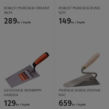
ROBUST MURESKJE FIRKANT
ROBUST MURESKJE RUND
18CM
5CM
289
149
kr
/ Stykk
kr
/ Stykk
ILEGGSSKJE 160X88MM HARDEN
MURSKJE NORSK 200X148 KGC
ILEGGSSKJE 160X88MM
MURSKJE NORSK 200X148
HARDEN
KGC
129
659
kr
/ Stykk
kr
/ Stykk