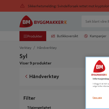
Sikkerhetsmelding: Svindelforsøk rettet mot kryptol
Butikkoversikt
Kampanjer
Produkter
Verktøy
Håndverktøy
Syl
Viser 9 produkter
SYL 6.0
Håndverktøy
Informasjonskap
I tillegg til de hel
velge hvilke informa
Filter
Flere valg
Tilgjengelighet