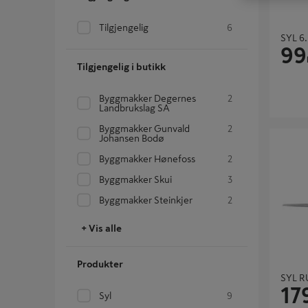
Tilgjengelig
6
SYL 6
99
Tilgjengelig i butikk
Byggmakker Degernes
2
Landbrukslag SA
Byggmakker Gunvald
2
SYL RUN
Johansen Bodø
Byggmakker Hønefoss
2
Byggmakker Skui
3
Byggmakker Steinkjer
2
+ Vis alle
Produkter
SYL R
17
Syl
9