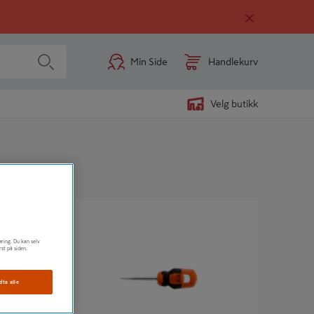
Min Side
Handlekurv
Velg butikk
SYL/KUBBE 6.0X50
øring. Du kan selv
rst på siden.
dta alle