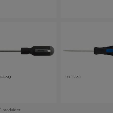
A-SQ
SYL 16630
MDA-SQ
SYL 16630
 9 produkter