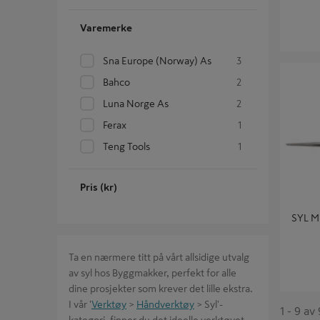
Varemerke
Sna Europe (norway) As
3
SYL MD
Bahco
2
Luna Norge As
2
Ferax
1
Teng Tools
1
Pris (kr)
SYL 
Ta en nærmere titt på vårt allsidige utvalg
av syl hos Byggmakker, perfekt for alle
dine prosjekter som krever det lille ekstra.
I vår '
Verktøy
>
Håndverktøy
> Syl'-
1 - 9 av