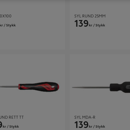
.0X100
SYL RUND 25MM
139
kr
/ Stykk
kr
/ Stykk
D RETT TT
SYL MDA-R
UND RETT TT
SYL MDA-R
9
139
kr
/ Stykk
kr
/ Stykk