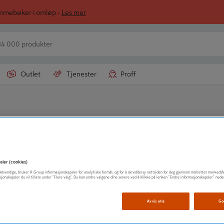
ommebøker i omløp -
Les mer
Outlet
Tjenester
Proff
X100
SYL RUND 25MM
sler (cookies)
t nødvendige, bruker K Group informasjonskapsler for analytiske formål, og for å skreddersy nettsiden for deg gjennom målrettet markedsf
sjonskapsler du vil tillate under "Flere valg". Du kan endre valgene dine senere ved å klikke på lenken "Endre informasjonskapsler" nede
Avvis alle
Go