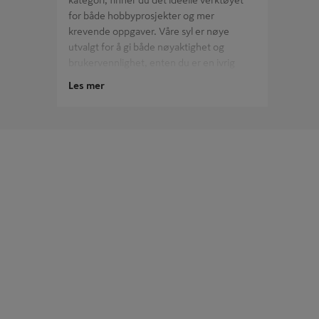
kategori, finner du det ideelle verktøyet
for både hobbyprosjekter og mer
krevende oppgaver. Våre syl er nøye
utvalgt for å gi både nøyaktighet og
brukervennlighet, enten du er en ivrig
hobbysnekker eller en erfaren håndverker.
Les mer
De er praktiske for en rekke oppgaver, fra
detaljarbeid i tre til presisjonsarbeid på
små overflater. Så enten du jobber på et
spennende DIY-prosjekt eller utfører
profesjonelle oppgaver, våre syl er en
pålitelig partner. Kom innom og oppdag
hvordan de kan gjøre håndverket ditt både
enklere og mer givende.