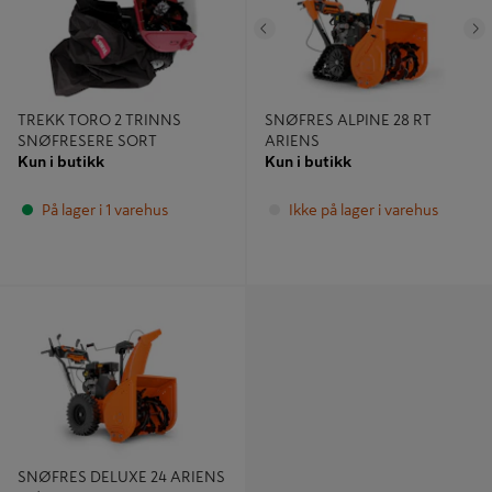
Tidligere
N
TREKK TORO 2 TRINNS
SNØFRES ALPINE 28 RT
SNØFRESERE SORT
ARIENS
Kun i butikk
Kun i butikk
På lager i 1 varehus
Ikke på lager i varehus
SNØFRES DELUXE 24 ARIENS
25/26
SNØFRES DELUXE 24 ARIENS