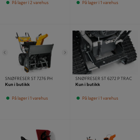
På lager i 2 varehus
På lager i 1 varehus
SNØFRESER ST 7276 PH
SNØFRESER ST 6272 P TRAC
Tidligere
Neste
SNØFRESER ST 7276 PH
SNØFRESER ST 6272 P TRAC
Kun i butikk
Kun i butikk
På lager i 1 varehus
På lager i 1 varehus
TREKK TORO 2 TRINNS
SNØFRES ALPINE 28 RT ARIENS
SNØFRESERE SORT