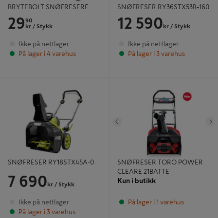
BRYTEBOLT SNØFRESERE
SNØFRESER RY36STX53B-160
29
12 590
90
kr
/ Stykk
kr
/ Stykk
Ikke på nettlager
Ikke på nettlager
På lager i 4 varehus
På lager i 3 varehus
SNØFRESER RY18STX45A-0
SNØFRESER TORO POWER
CLEARE 21BATTE
Tidligere
N
SNØFRESER RY18STX45A-0
SNØFRESER TORO POWER
CLEARE 21BATTE
7 690
Kun i butikk
kr
/ Stykk
Ikke på nettlager
På lager i 1 varehus
På lager i 3 varehus