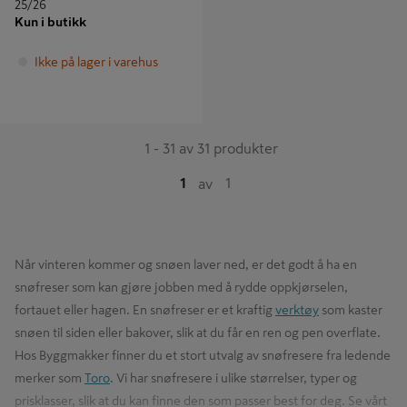
25/26
Kun i butikk
Ikke på lager i varehus
1 - 31 av 31 produkter
1
1
av
Når vinteren kommer og snøen laver ned, er det godt å ha en
snøfreser som kan gjøre jobben med å rydde oppkjørselen,
fortauet eller hagen. En snøfreser er et kraftig
verktøy
som kaster
snøen til siden eller bakover, slik at du får en ren og pen overflate.
Hos Byggmakker finner du et stort utvalg av snøfresere fra ledende
merker som
Toro
. Vi har snøfresere i ulike størrelser, typer og
prisklasser, slik at du kan finne den som passer best for deg. Se vårt