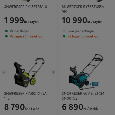
SNØFRESER RY18ST25A-0
SNØFRESER RY36STX53A-
160
1 999
10 990
kr
/ Stykk
kr
/ Stykk
På nettlager
Ikke på nettlager
På lager i 34 varehus
På lager i 6 varehus
SNØFRESER RY36STX45A-140
SNØFRESER 40V B: 53 CM
SN001GZ
Tidligere
Neste
SNØFRESER RY36STX45A-
SNØFRESER 40V B: 53 CM
140
SN001GZ
8 790
6 890
kr
/ Stykk
kr
/ Stykk