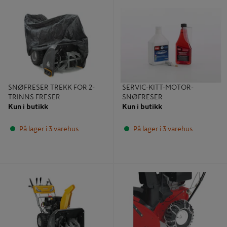
SNØFRESER TREKK FOR 2-TRINNS
SERVIC-KITT-MOTOR-SNØFRESER
FRESER
SNØFRESER TREKK FOR 2-
SERVIC-KITT-MOTOR-
TRINNS FRESER
SNØFRESER
Kun i butikk
Kun i butikk
På lager i 3 varehus
På lager i 3 varehus
SNØFRESER ST 5266 P
KJETTING T/SNØFRESERE 16 HJUL
PAR