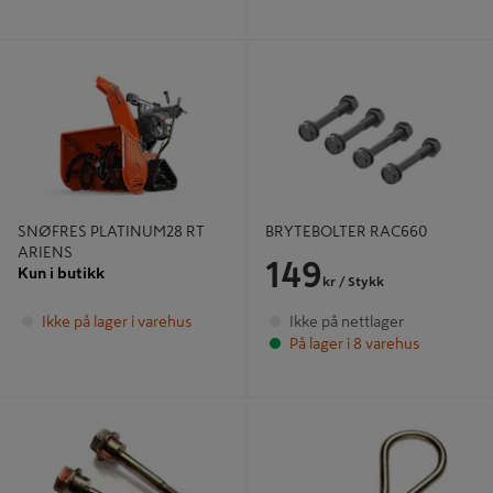
SNØFRES PLATINUM28 RT ARIENS
BRYTEBOLTER RAC660
SNØFRES PLATINUM28 RT
BRYTEBOLTER RAC660
ARIENS
149
Kun i butikk
kr
/ Stykk
Ikke på lager i varehus
Ikke på nettlager
På lager i 8 varehus
BRYTEBOLT SNØFRESER 2PK
LÅSESPLINT SNØFRESERE