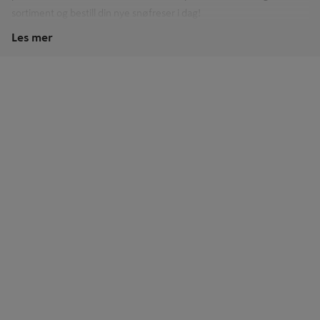
sortiment og bestill din nye snøfreser i dag!
Les mer