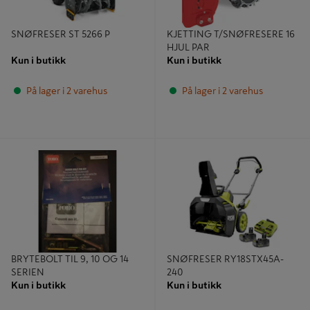
SNØFRESER ST 5266 P
KJETTING T/SNØFRESERE 16
HJUL PAR
Kun i butikk
Kun i butikk
På lager i 2 varehus
På lager i 2 varehus
BRYTEBOLT TIL 9, 10 OG 14 SERIEN
SNØFRESER RY18STX45A-240
BRYTEBOLT TIL 9, 10 OG 14
SNØFRESER RY18STX45A-
SERIEN
240
Kun i butikk
Kun i butikk