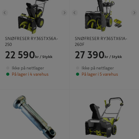
Tidligere
Neste
Tidligere
N
SNØFRESER RY36STX56A-
SNØFRESER RY36STX61A-
250
260F
22 590
27 390
kr
/ Stykk
kr
/ Stykk
Ikke på nettlager
Ikke på nettlager
På lager i 4 varehus
På lager i 5 varehus
BRYTEBOLT SNØFRESERE
SNØFRESER RY36STX53B-160