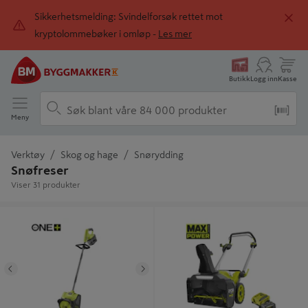
Sikkerhetsmelding: Svindelforsøk rettet mot
kryptolommebøker i omløp -
Les mer
Butikk
Logg inn
Kasse
Meny
Verktøy
Skog og hage
Snørydding
Snøfreser
Viser 31 produkter
SNØFRESER RY18ST25A-0
SNØFRESER RY36STX53A-160
Tidligere
Neste