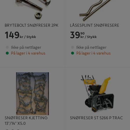
BRYTEBOLT SNØFRESER 2PK
LÅSESPLINT SNØFRESERE
149
39
90
kr
/ Stykk
kr
/ Stykk
Ikke på nettlager
Ikke på nettlager
På lager i 4 varehus
På lager i 4 varehus
SNØFRESER KJETTING 13"/14"
SNØFRESER ST 5266 P TRAC
X5.0
SNØFRESER KJETTING
SNØFRESER ST 5266 P TRAC
13"/14" X5.0