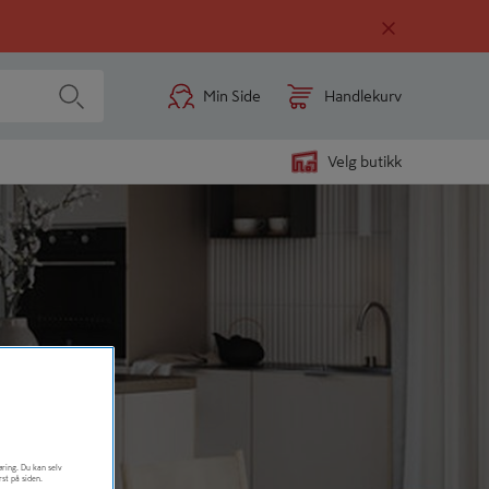
Min Side
Handlekurv
Velg butikk
øring. Du kan selv
rst på siden.