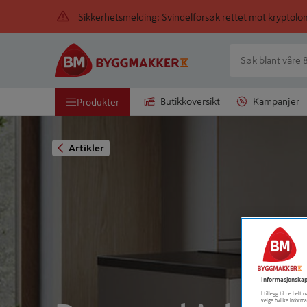
Sikkerhetsmelding: Svindelforsøk rettet mot kryptol
Butikkoversikt
Kampanjer
Produkter
Artikler
Informasjonskap
I tillegg til de hel
velge hvilke informa