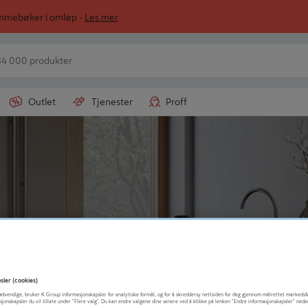
ommebøker i omløp -
Les mer
Outlet
Tjenester
Proff
sler (cookies)
t nødvendige, bruker K Group informasjonskapsler for analytiske formål, og for å skreddersy nettsiden for deg gjennom målrettet markedsf
sjonskapsler du vil tillate under "Flere valg". Du kan endre valgene dine senere ved å klikke på lenken "Endre informasjonskapsler" nede