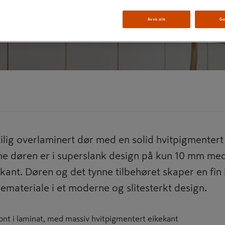
t Edge
Avvis alle
Go
tilig overlaminert dør med en solid hvitpigmentert
nne døren er i superslank design på kun 10 mm me
ekant. Døren og det tynne tilbehøret skaper en fi
remateriale i et moderne og slitesterkt design.
ront i laminat, med massiv hvitpigmentert eikekant