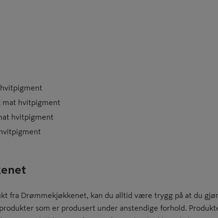
 hvitpigment
k mat hvitpigment
mat hvitpigment
 hvitpigment
enet
kt fra Drømmekjøkkenet, kan du alltid være trygg på at du gjør
e produkter som er produsert under anstendige forhold. Produkte