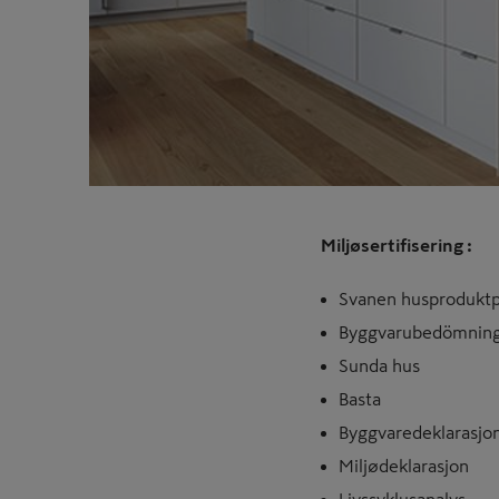
Miljøsertifisering :
Svanen husproduktp
Byggvarubedömnin
Sunda hus
Basta
Byggvaredeklarasjo
Miljødeklarasjon
Livssyklusanalys