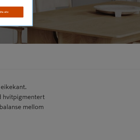
dta alle
 eikekant.
d hvitpigmentert
n balanse mellom