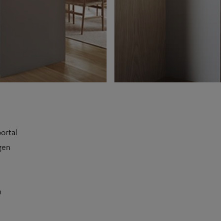
ortal
gen
n