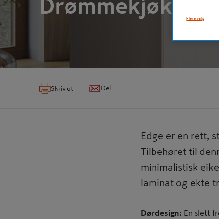
Drømmekjøkkene
Flere valg
Del
Skriv ut
Edge er en rett, s
Tilbehøret til de
minimalistisk eik
laminat og ekte t
Dørdesign:
En slett f