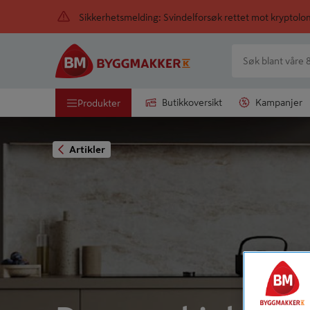
Sikkerhetsmelding: Svindelforsøk rettet mot kryptol
Butikkoversikt
Kampanjer
Produkter
Artikler