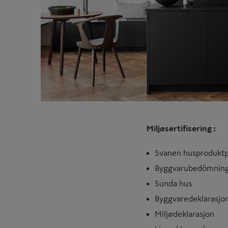
Miljøsertifisering :
Svanen husproduktp
Byggvarubedömnin
Sunda hus
Byggvaredeklarasjo
Miljødeklarasjon