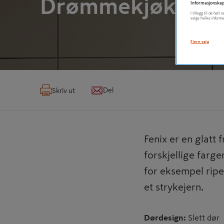
Drømmekjøkkenet
Informasjonskap
I tillegg til de hel
velge hvilke informa
Flere valg
Del
Skriv ut
Fenix er en glatt 
forskjellige farge
for eksempel rip
et strykejern.
Dørdesign:
Slett dør