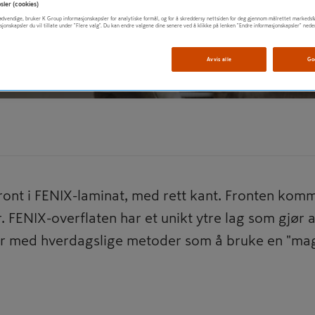
 Fenix
sler (cookies)
t nødvendige, bruker K Group informasjonskapsler for analytiske formål, og for å skreddersy nettsiden for deg gjennom målrettet markedsf
sjonskapsler du vil tillate under "Flere valg". Du kan endre valgene dine senere ved å klikke på lenken "Endre informasjonskapsler" nede
Avvis alle
Go
front i FENIX-laminat, med rett kant. Fronten komm
r. FENIX-overflaten har et unikt ytre lag som gjør 
er med hverdagslige metoder som å bruke en "mag