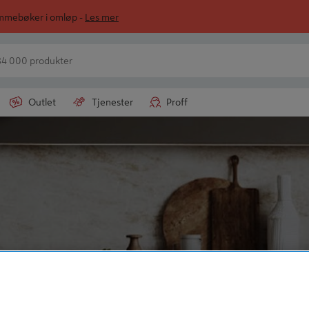
ommebøker i omløp -
Les mer
Outlet
Tjenester
Proff