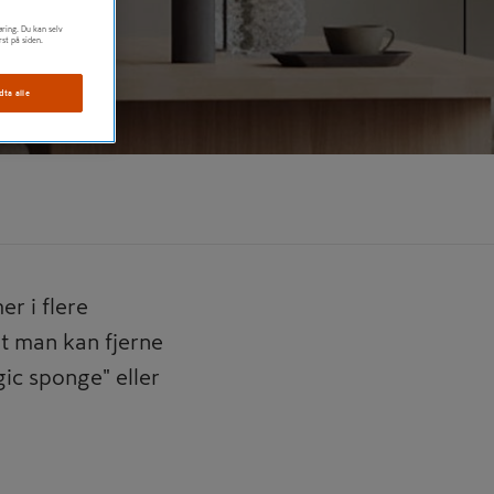
øring. Du kan selv
rst på siden.
dta alle
er i flere
at man kan fjerne
ic sponge" eller