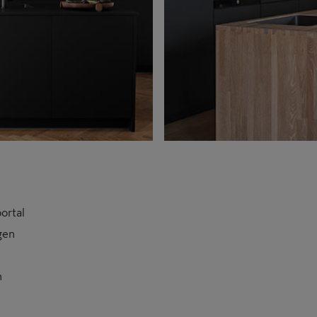
ortal
gen
n