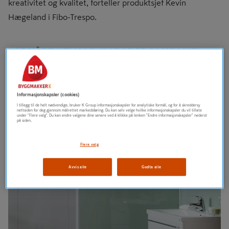
kreativitet og kvalitet, forteller produktsjef Kevin
Hægeland i Fibo-Trespo.
>SE VÅRT UTVALG AV BADEROMSPANEL
Informasjonskapsler (cookies)
I tillegg til de helt nødvendige, bruker K Group informasjonskapsler for analytiske formål, og for å skreddersy
nettsiden for deg gjennom målrettet markedsføring. Du kan selv velge hvilke informasjonskapsler du vil tillate
under "Flere valg". Du kan endre valgene dine senere ved å klikke på lenken "Endre informasjonskapsler" nederst
på siden.
Flere valg
Avvis alle
Godta alle