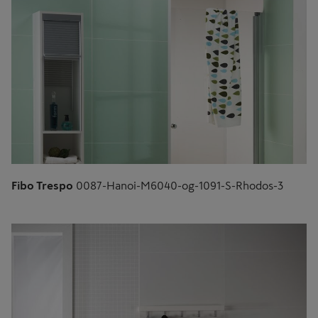
Fibo Trespo
0087-Hanoi-M6040-og-1091-S-Rhodos-3