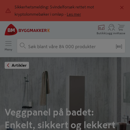
Sikkerhetsmelding: Svindelforsøk rettet mot
kryptolommebøker i omløp -
Les mer
Butikk
Logg inn
Kasse
Meny
Artikler
Veggpanel på badet:
Enkelt, sikkert og lekkert