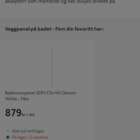
akseptert som membran og kan dusjes direkte på.
Veggpanel på badet - Finn din favoritt her:
Baderomspanel 3091-F24 HG Denver White -
Fibo
Baderomspanel 3091-F24 HG Denver
White - Fibo
879
kr
/ m2
Ikke på nettlager
På lager i 5 varehus