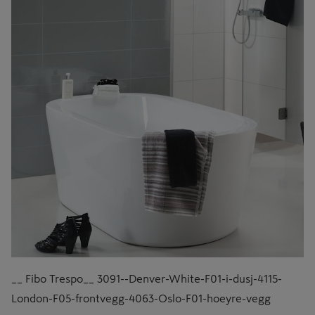
__ Fibo Trespo__ 3091--Denver-White-F01-i-dusj-4115-
London-F05-frontvegg-4063-Oslo-F01-hoeyre-vegg