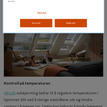
på siden.
takvinduer – uansett.
Flere valg
Avvis alle
Godta alle
Kontroll på temperaturen
VELUX
solskjerming bidrar til å regulere temperaturen i
hjemmet ditt ved å stenge solstrålene ute og hindre
varmen i å trenge inn. Dette kan bidra til å holde hjemmet