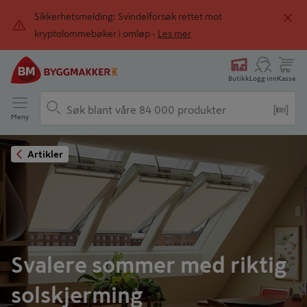
Sikkerhetsmelding: Svindelforsøk rettet mot
kryptolommebøker i omløp -
Les mer
Butikk
Logg inn
Kasse
Meny
Artikler
Svalere sommer med riktig
solskjerming