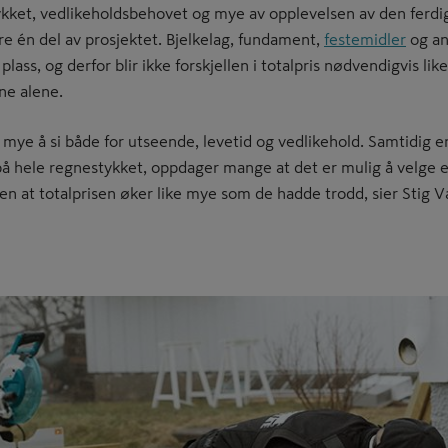
ket, vedlikeholdsbehovet og mye av opplevelsen av den ferdig
e én del av prosjektet. Bjelkelag, fundament,
festemidler
og an
lass, og derfor blir ikke forskjellen i totalpris nødvendigvis lik
ne alene.
mye å si både for utseende, levetid og vedlikehold. Samtidig er
 på hele regnestykket, oppdager mange at det er mulig å velge 
uten at totalprisen øker like mye som de hadde trodd, sier Stig V