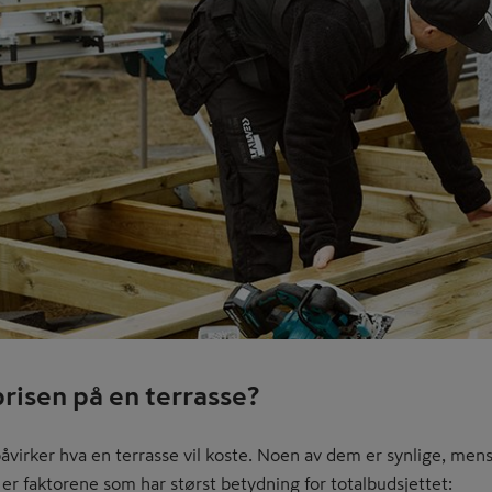
risen på en terrasse?
åvirker hva en terrasse vil koste. Noen av dem er synlige, mens 
er faktorene som har størst betydning for totalbudsjettet: