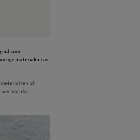
 grad som
 øvrige materialer tas
atmeterprisen på
 sier Vartdal.