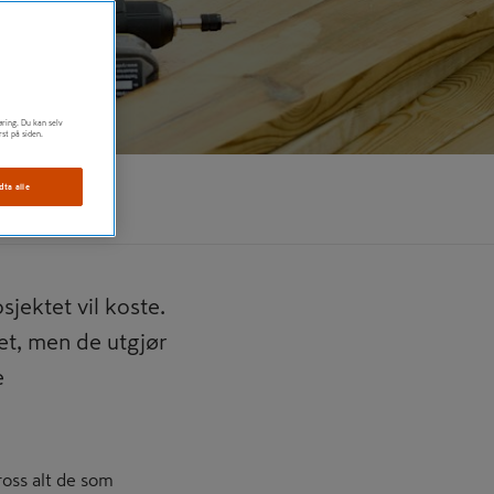
øring. Du kan selv
rst på siden.
dta alle
jektet vil koste.
t, men de utgjør
e
tross alt de som