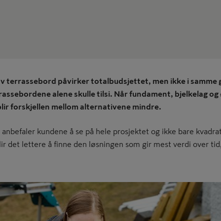
 av terrassebord påvirker totalbudsjettet, men ikke i samme
rrassebordene alene skulle tilsi. Når fundament, bjelkelag og
lir forskjellen mellom alternativene mindre.
tid anbefaler kundene å se på hele prosjektet og ikke bare kvadr
r det lettere å finne den løsningen som gir mest verdi over tid,