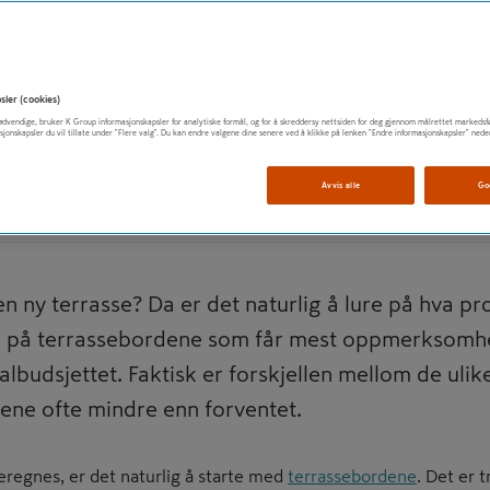
en terrasse?
sler (cookies)
t nødvendige, bruker K Group informasjonskapsler for analytiske formål, og for å skreddersy nettsiden for deg gjennom målrettet markedsf
sjonskapsler du vil tillate under "Flere valg". Du kan endre valgene dine senere ved å klikke på lenken "Endre informasjonskapsler" nede
Avvis alle
Go
ny terrasse? Da er det naturlig å lure på hva pros
en på terrassebordene som får mest oppmerksomhe
albudsjettet. Faktisk er forskjellen mellom de ulik
vene ofte mindre enn forventet.
eregnes, er det naturlig å starte med
terrassebordene
. Det er 