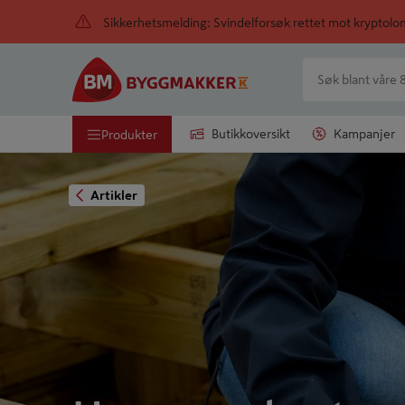
Sikkerhetsmelding: Svindelforsøk rettet mot kryptol
Butikkoversikt
Kampanjer
Produkter
Artikler