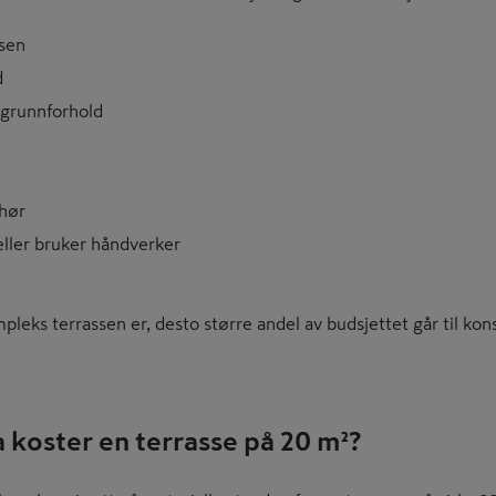
ssen
d
grunnforhold
ehør
ller bruker håndverker
pleks terrassen er, desto større andel av budsjettet går til kon
 koster en terrasse på 20 m²?