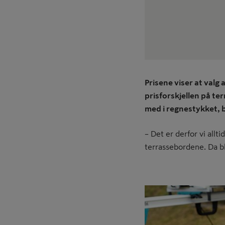
Prisene viser at valg
prisforskjellen på te
med i regnestykket, b
– Det er derfor vi all
terrassebordene. Da bli