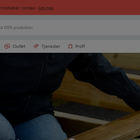
ommebøker i omløp -
Les mer
Outlet
Tjenester
Proff