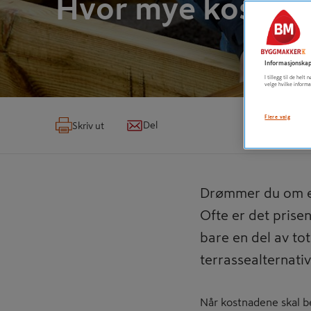
Hvor mye koster 
Informasjonskap
I tillegg til de hel
velge hvilke informa
Flere valg
Del
Skriv ut
Drømmer du om en 
Ofte er det pris
bare en del av tot
terrassealternati
Når kostnadene skal b