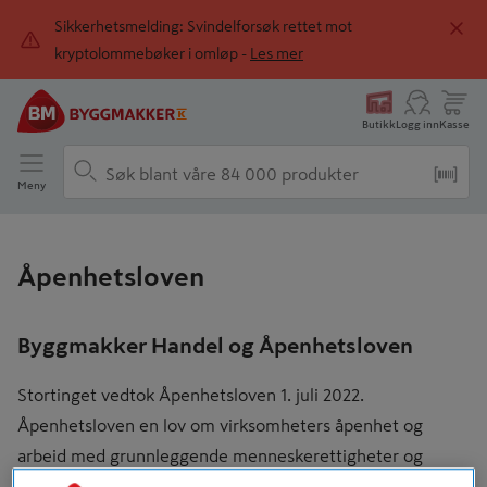
Sikkerhetsmelding: Svindelforsøk rettet mot
kryptolommebøker i omløp -
Les mer
Butikk
Logg inn
Kasse
Meny
Åpenhetsloven
Byggmakker Handel og Åpenhetsloven
Stortinget vedtok Åpenhetsloven 1. juli 2022.
Åpenhetsloven en lov om virksomheters åpenhet og
arbeid med grunnleggende menneskerettigheter og
anstendige arbeidsforhold.