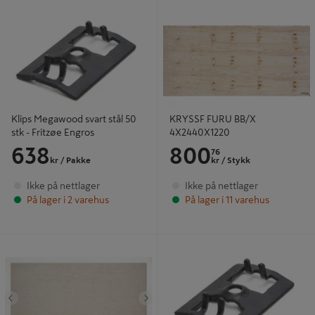
Klips Megawood svart stål 50 stk -
KRYSSF FURU BB/X 4X2440X1220
Fritzøe Engros
Klips Megawood svart stål 50
KRYSSF FURU BB/X
stk - Fritzøe Engros
4X2440X1220
638
800
76
kr
/ Pakke
kr
/ Stykk
Ikke på nettlager
Ikke på nettlager
På lager i 2 varehus
På lager i 11 varehus
KRYSSF WEATHERXO
Endeklips Megawood svart stål
15X2400X600 TG4
25stk - Fritzøe Engros
Tidligere
Neste