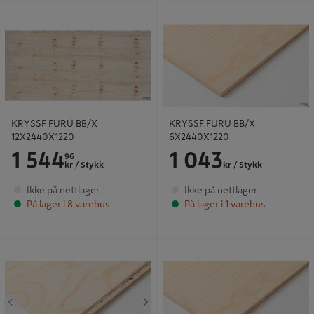
KRYSSF FURU BB/X 12X2440X1220
KRYSSF FURU BB/X 6X2440X1220
KRYSSF FURU BB/X
KRYSSF FURU BB/X
12X2440X1220
6X2440X1220
1 544
1 043
96
kr
/ Stykk
kr
/ Stykk
Ikke på nettlager
Ikke på nettlager
På lager i 8 varehus
På lager i 1 varehus
KRYSSF III/III 21X2400X1220 TG2
KRYSSFINER PLATE FURU
4X2440X1220 BB/X FE
Tidligere
Neste