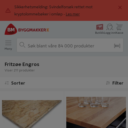
Sikkerhetsmelding: Svindelforsøk rettet mot
kryptolommebøker i omløp -
Les mer
Butikk
Logg inn
Kasse
Meny
Fritzøe Engros
Viser 211 produkter
Sorter
Filter
OSB3 ECO 12X2400X1220 TG2
BENKEPL EIK FS A/B 30X630X4200