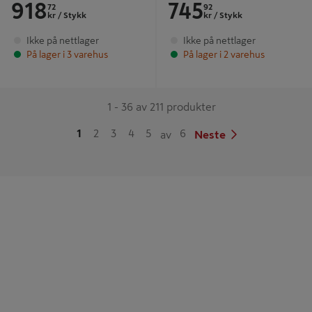
918
745
72
92
kr
/ Stykk
kr
/ Stykk
Ikke på nettlager
Ikke på nettlager
På lager i 3 varehus
På lager i 2 varehus
1 - 36 av 211 produkter
1
2
3
4
5
6
av
Neste