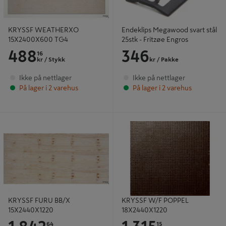
KRYSSF WEATHERXO
Endeklips Megawood svart stål
15X2400X600 TG4
25stk - Fritzøe Engros
488
346
16
kr
/ Stykk
kr
/ Pakke
Ikke på nettlager
Ikke på nettlager
På lager i 2 varehus
På lager i 2 varehus
KRYSSF FURU BB/X 15X2440X1220
KRYSSF W/F POPPEL
18X2440X1220
KRYSSF FURU BB/X
KRYSSF W/F POPPEL
15X2440X1220
18X2440X1220
64
15