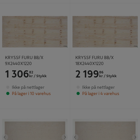
KRYSSF FURU BB/X 9X2440X1220
KRYSSF FURU BB/X 18X2440X1220
KRYSSF FURU BB/X
KRYSSF FURU BB/X
9X2440X1220
18X2440X1220
1 306
2 199
82
86
kr
/ Stykk
kr
/ Stykk
Ikke på nettlager
Ikke på nettlager
På lager i 10 varehus
På lager i 4 varehus
KRYSSF WEATHERXO
KRYSSF WEATHERXO
21X2400X1200 TG2
18X2400X600 TG4
Tidligere
Neste
Tidligere
N