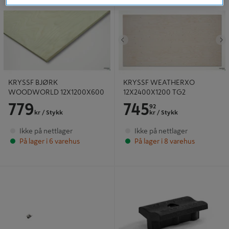
12X1200X600
12X2400X1200 TG2
Tidligere
N
KRYSSF BJØRK
KRYSSF WEATHERXO
WOODWORLD 12X1200X600
12X2400X1200 TG2
779
745
92
kr
/ Stykk
kr
/ Stykk
Ikke på nettlager
Ikke på nettlager
På lager i 6 varehus
På lager i 8 varehus
Klips m/skruer til natelist 50stk -
KLIPS MEGAWOOD U/SKRUE
Fritzøe Engros
50STK