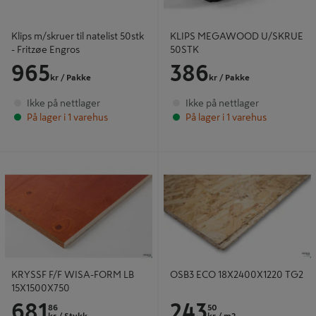
Klips m/skruer til natelist 50stk
KLIPS MEGAWOOD U/SKRUE
- Fritzøe Engros
50STK
965
386
kr
/ Pakke
kr
/ Pakke
Ikke på nettlager
Ikke på nettlager
På lager i 1 varehus
På lager i 1 varehus
KRYSSF F/F WISA-FORM LB
OSB3 ECO 18X2400X1220 TG2
15X1500X750
KRYSSF F/F WISA-FORM LB
OSB3 ECO 18X2400X1220 TG2
15X1500X750
681
243
86
50