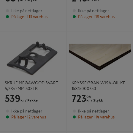
kr
/ Stykk
kr
/ m2
Ikke på nettlager
Ikke på nettlager
På lager i 13 varehus
På lager i 18 varehus
SKRUE MEGAWOOD SVART
KRYSSF GRAN WISA-OIL KF
4,2X42MM 50STK
15X1500X750
SKRUE MEGAWOOD SVART
KRYSSF GRAN WISA-OIL KF
4,2X42MM 50STK
15X1500X750
539
723
04
kr
/ Pakke
kr
/ Stykk
Ikke på nettlager
Ikke på nettlager
På lager i 2 varehus
På lager i 14 varehus