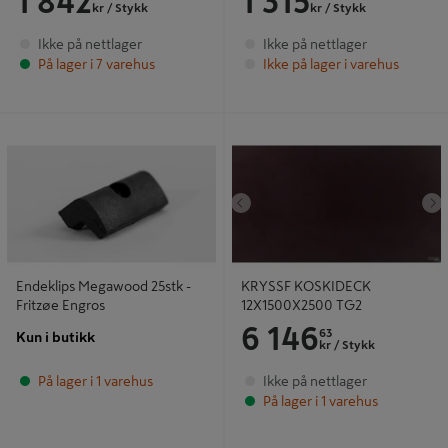
1 842
1 315
kr
/ Stykk
kr
/ Stykk
Ikke på nettlager
Ikke på nettlager
På lager i 7 varehus
Ikke på lager i varehus
Endeklips Megawood 25stk - Fritzøe
KRYSSF KOSKIDECK
Engros
12X1500X2500 TG2
Tidligere
N
Endeklips Megawood 25stk -
KRYSSF KOSKIDECK
Fritzøe Engros
12X1500X2500 TG2
6 146
63
Kun i butikk
kr
/ Stykk
På lager i 1 varehus
Ikke på nettlager
På lager i 1 varehus