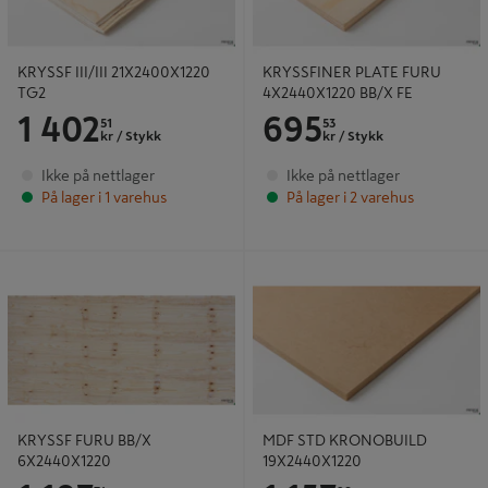
KRYSSF III/III 21X2400X1220
KRYSSFINER PLATE FURU
TG2
4X2440X1220 BB/X FE
1 402
695
51
53
kr
/ Stykk
kr
/ Stykk
Ikke på nettlager
Ikke på nettlager
På lager i 1 varehus
På lager i 2 varehus
KRYSSF FURU BB/X 6X2440X1220
MDF STD KRONOBUILD
19X2440X1220
KRYSSF FURU BB/X
MDF STD KRONOBUILD
6X2440X1220
19X2440X1220