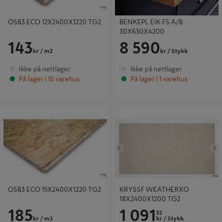
OSB3 ECO 12X2400X1220 TG2
BENKEPL EIK FS A/B
30X630X4200
143
8 590
kr
/ m2
kr
/ Stykk
Ikke på nettlager
Ikke på nettlager
På lager i 16 varehus
På lager i 1 varehus
OSB3 ECO 15X2400X1220 TG2
KRYSSF WEATHERXO
18X2400X1200 TG2
Tidligere
N
OSB3 ECO 15X2400X1220 TG2
KRYSSF WEATHERXO
18X2400X1200 TG2
185
1 091
52
kr
/ m2
kr
/ Stykk