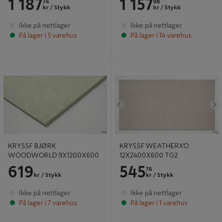
1 187
1 157
74
98
kr
/ Stykk
kr
/ Stykk
Ikke på nettlager
Ikke på nettlager
På lager i 5 varehus
På lager i 14 varehus
KRYSSF BJØRK WOODWORLD
KRYSSF WEATHERXO
9X1200X600
12X2400X600 TG2
Tidligere
N
KRYSSF BJØRK
KRYSSF WEATHERXO
WOODWORLD 9X1200X600
12X2400X600 TG2
619
545
76
kr
/ Stykk
kr
/ Stykk
Ikke på nettlager
Ikke på nettlager
På lager i 7 varehus
På lager i 1 varehus