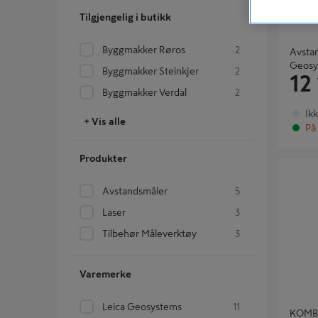
Tilgjengelig i butikk
Byggmakker Røros
2
Avstan
Geosy
Byggmakker Steinkjer
2
12
Byggmakker Verdal
2
Ik
+ Vis alle
På 
Produkter
KOMBILA
Avstandsmåler
5
Laser
3
Tilbehør Måleverktøy
3
Varemerke
Leica Geosystems
11
KOMBI