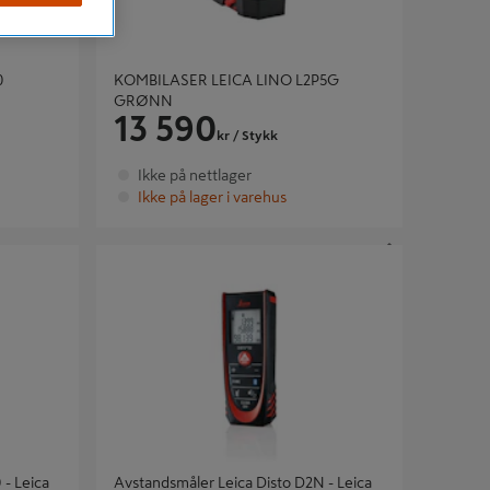
0
KOMBILASER LEICA LINO L2P5G
GRØNN
13 590
kr
/ Stykk
Ikke på nettlager
Ikke på lager i varehus
Leica
Avstandsmåler Leica Disto D2N - Leica
Geosystems
 - Leica
Avstandsmåler Leica Disto D2N - Leica