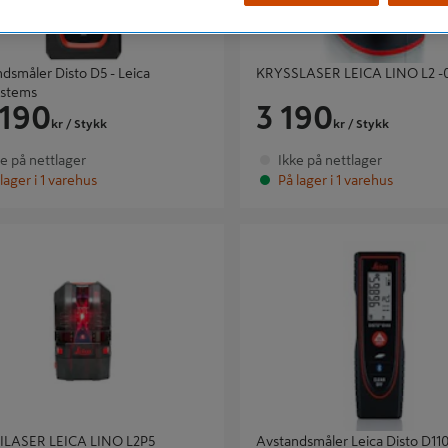
dsmåler Disto D5 - Leica
KRYSSLASER LEICA LINO L2 -
stems
 190
3 190
kr
/ Stykk
kr
/ Stykk
ke på nettlager
Ikke på nettlager
lager i 1 varehus
På lager i 1 varehus
SER LEICA LINO L2P5
Avstandsmåler Leica Disto D110 - 
Geosystems
LASER LEICA LINO L2P5
Avstandsmåler Leica Disto D110