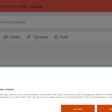
ommebøker i omløp -
Les mer
Outlet
Tjenester
Proff
måler Disto D5 - Leica Geosystems
KRYSSLASER LEICA LINO L2 -0
sler (cookies)
t nødvendige, bruker K Group informasjonskapsler for analytiske formål, og for å skreddersy nettsiden for deg gjennom målrettet markedsf
sjonskapsler du vil tillate under "Flere valg". Du kan endre valgene dine senere ved å klikke på lenken "Endre informasjonskapsler" nede
Avvis alle
Go