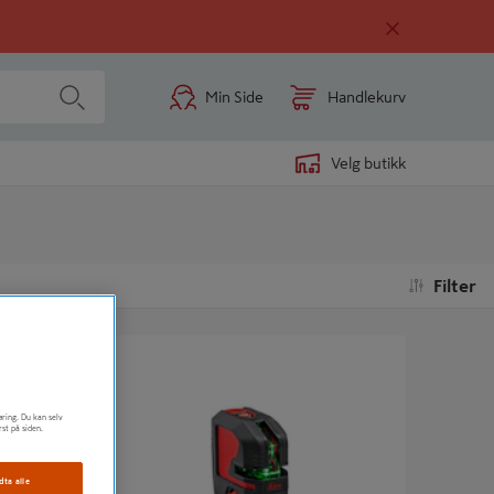
Min Side
Handlekurv
Velg butikk
Filter
KOMBILASER LEICA LINO L2P5G GRØNN
øring. Du kan selv
rst på siden.
dta alle