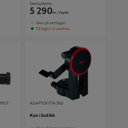
Geosystems
5 290
kr
/ Stykk
Ikke på nettlager
På lager i 2 varehus
OT
ADAPTER FTA 360
 MOT
ADAPTER FTA 360
Kun i butikk