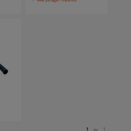
Ikke på lager i varehus
1
1
av