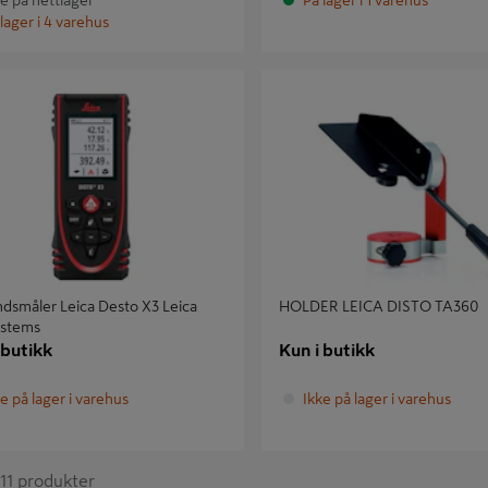
ke på nettlager
På lager i 1 varehus
lager i 4 varehus
måler Leica Desto X3 Leica
HOLDER LEICA DISTO TA360
ems
dsmåler Leica Desto X3 Leica
HOLDER LEICA DISTO TA360
stems
 butikk
Kun i butikk
e på lager i varehus
Ikke på lager i varehus
v 11 produkter