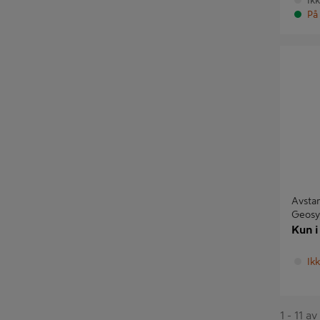
Ik
På 
Avstands
Geosyst
Avstan
Geosy
Kun i
Ikk
1 - 11 a