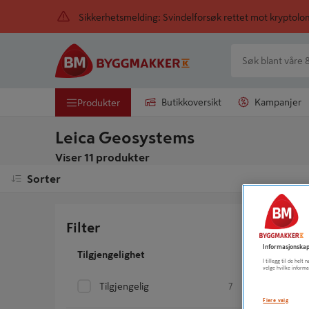
Sikkerhetsmelding: Svindelforsøk rettet mot kryptol
Butikkoversikt
Kampanjer
Produkter
Leica Geosystems
Viser 11 produkter
Sorter
Avstands
Filter
Informasjonskap
Tilgjengelighet
I tillegg til de hel
velge hvilke informa
Tilgjengelig
7
Flere valg