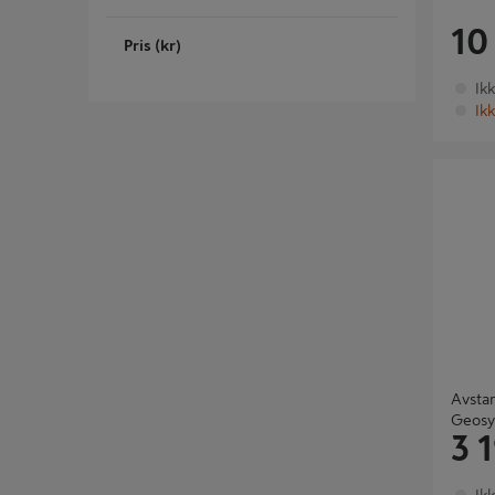
10
Pris (kr)
Ik
Ikk
Avstandsm
Geosyst
Avstan
Geosy
3 