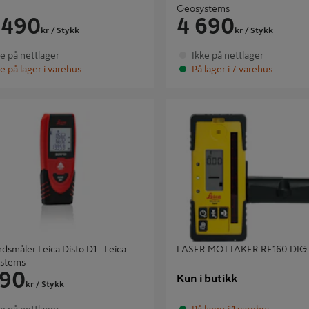
Geosystems
 490
4 690
kr
/ Stykk
kr
/ Stykk
ke på nettlager
Ikke på nettlager
e på lager i varehus
På lager i 7 varehus
åler Leica Disto D1 - Leica
LASER MOTTAKER RE160 DIG M
ems
dsmåler Leica Disto D1 - Leica
LASER MOTTAKER RE160 DIG
stems
190
Kun i butikk
kr
/ Stykk