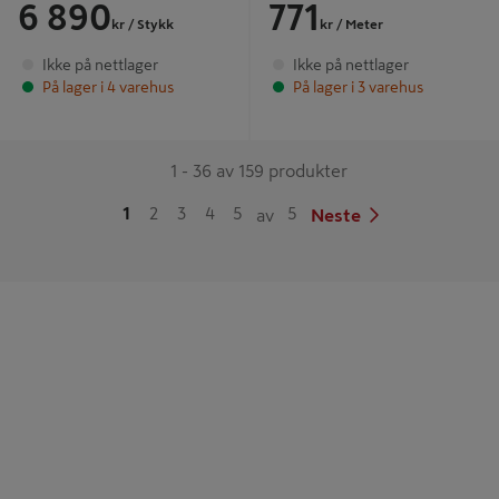
6 890
771
kr
/ Stykk
kr
/ Meter
Ikke på nettlager
Ikke på nettlager
På lager i 4 varehus
På lager i 3 varehus
1 - 36 av 159 produkter
1
2
3
4
5
5
av
Neste