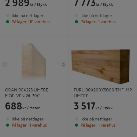
2 989
7 773
kr
/ Stykk
kr
/ Stykk
Ikke på nettlager
Ikke på nettlager
På lager i 10 varehus
På lager i 1 varehus
GRAN 90X225 LIMTRE MOELVEN
FURU 90X200X5000 TMF IMP
GL 30C
LIMTRE
Tidligere
Neste
GRAN 90X225 LIMTRE
FURU 90X200X5000 TMF IMP
MOELVEN GL 30C
LIMTRE
688
3 517
kr
/ Meter
kr
/ Stykk
Ikke på nettlager
Ikke på nettlager
På lager i 1 varehus
På lager i 1 varehus