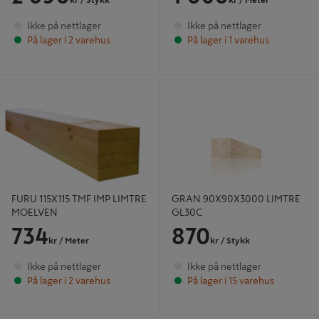
kr
/ Stykk
kr
/ Meter
Ikke på nettlager
Ikke på nettlager
På lager i 2 varehus
På lager i 1 varehus
FURU 115X115 TMF IMP LIMTRE
GRAN 90X90X3000 LIMTRE
MOELVEN
GL30C
FURU 115X115 TMF IMP LIMTRE
GRAN 90X90X3000 LIMTRE
MOELVEN
GL30C
734
870
kr
/ Meter
kr
/ Stykk
Ikke på nettlager
Ikke på nettlager
På lager i 2 varehus
På lager i 15 varehus