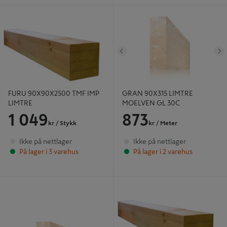
FURU 90X90X2500 TMF IMP
GRAN 90X315 LIMTRE MOELVEN
LIMTRE
GL 30C
Tidligere
N
FURU 90X90X2500 TMF IMP
GRAN 90X315 LIMTRE
LIMTRE
MOELVEN GL 30C
1 049
873
kr
/ Stykk
kr
/ Meter
Ikke på nettlager
Ikke på nettlager
På lager i 3 varehus
På lager i 2 varehus
GRAN 140X135X3000 LIMTRE
FURU 90X300X6000 TMF IMP
GL30C
LIMTRE