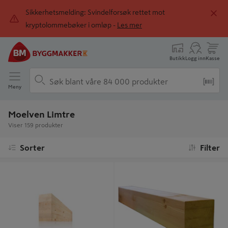
Sikkerhetsmelding: Svindelforsøk rettet mot
kryptolommebøker i omløp -
Les mer
Butikk
Logg inn
Kasse
Meny
Moelven Limtre
Viser 159 produkter
Sorter
Filter
GRAN 90X270X5000 LIMTRE
FURU 90X90X3000 TMF IMP
GL30C
LIMTRE