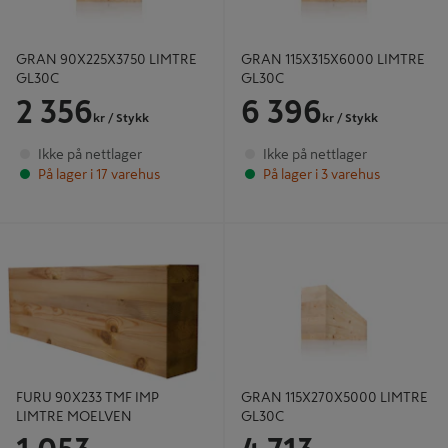
GRAN 90X225X3750 LIMTRE
GRAN 115X315X6000 LIMTRE
GL30C
GL30C
2 356
6 396
kr
/ Stykk
kr
/ Stykk
Ikke på nettlager
Ikke på nettlager
På lager i 17 varehus
På lager i 3 varehus
FURU 90X233 TMF IMP LIMTRE
GRAN 115X270X5000 LIMTRE
MOELVEN
GL30C
FURU 90X233 TMF IMP
GRAN 115X270X5000 LIMTRE
LIMTRE MOELVEN
GL30C