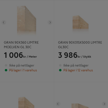
GRAN 90X360 LIMTRE MOELVEN
GRAN 90X315X5000 LIMTRE
GL 30C
GL30C
Tidligere
Neste
GRAN 90X360 LIMTRE
GRAN 90X315X5000 LIMTRE
MOELVEN GL 30C
GL30C
1 006
3 986
kr
/ Meter
kr
/ Stykk
Ikke på nettlager
Ikke på nettlager
På lager i 1 varehus
På lager i 12 varehus
GRAN 140X225X3750 LIMTRE
GRAN 115X115 LIMTRE MOELVEN
GL30C
GL 30C
Tidligere
N