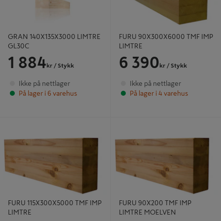
GRAN 140X135X3000 LIMTRE
FURU 90X300X6000 TMF IMP
GL30C
LIMTRE
1 884
6 390
kr
/ Stykk
kr
/ Stykk
Ikke på nettlager
Ikke på nettlager
På lager i 6 varehus
På lager i 4 varehus
FURU 115X300X5000 TMF IMP
FURU 90X200 TMF IMP LIMTRE
LIMTRE
MOELVEN
FURU 115X300X5000 TMF IMP
FURU 90X200 TMF IMP
LIMTRE
LIMTRE MOELVEN