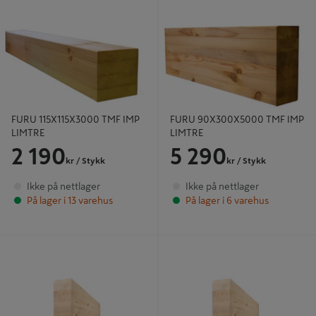
FURU 115X115X3000 TMF IMP
FURU 90X300X5000 TMF IMP
LIMTRE
LIMTRE
FURU 115X115X3000 TMF IMP
FURU 90X300X5000 TMF IMP
LIMTRE
LIMTRE
2 190
5 290
kr
/ Stykk
kr
/ Stykk
Ikke på nettlager
Ikke på nettlager
På lager i 13 varehus
På lager i 6 varehus
GRAN 90X225X3750 LIMTRE
GRAN 115X315X6000 LIMTRE
GL30C
GL30C