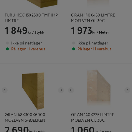
FURU 115X115X2500 TMF IMP
GRAN 140X450 LIMTRE
LIMTRE
MOELVEN GL 30C
1 849
1 973
kr
/ Stykk
kr
/ Meter
Ikke på nettlager
Ikke på nettlager
På lager i 1 varehus
På lager i 1 varehus
GRAN 48X300X6000 MOELVEN S-
GRAN 140X225 LIMTRE MOELVEN
BJELKEN
GL 30C
Tidligere
Neste
Tidligere
N
GRAN 48X300X6000
GRAN 140X225 LIMTRE
MOELVEN S-BJELKEN
MOELVEN GL 30C
2 690
1 060