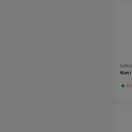
SJALUSI
SJALU
Kun i
På 
YTTERVE