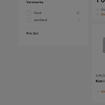
Varemerke
Ik
Flexit
51
Ikk
Jemtland
1
SJALUSI
Pris (kr)
SJALU
Kun i
Ikk