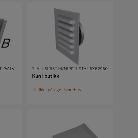
GALV
SJALUSIRIST M/NIPPEL STÅL 6X6Ø160
E GALV
SJALUSIRIST M/NIPPEL STÅL 6X6Ø160
Kun i butikk
Ikke på lager i varehus
VIT
KAPPE AVKAST/UTELUFT NIPPEL Ø160GRÅ