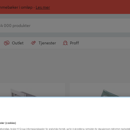
ommebøker i omløp -
Les mer
Outlet
Tjenester
Proff
GGSRIST V13 Ø160 HVIT
SJALUSIRIST MUR STÅL 100X1
sler (cookies)
t nødvendige, bruker K Group informasjonskapsler for analytiske formål, og for å skreddersy nettsiden for deg gjennom målrettet markedsf