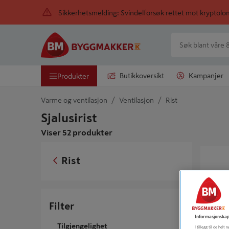
Sikkerhetsmelding: Svindelforsøk rettet mot kryptol
Butikkoversikt
Kampanjer
Produkter
Varme og ventilasjon
Ventilasjon
Rist
Sjalusirist
Viser 52 produkter
YTTERVE
Rist
Filter
Informasjonskap
Tilgjengelighet
I tillegg til de hel