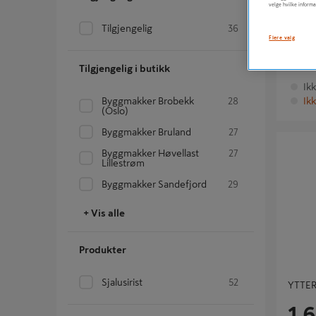
velge hvilke informa
Tilgjengelig
36
YTTER
Flere valg
1 
Tilgjengelig i butikk
Ik
Byggmakker Brobekk
28
Ikk
(Oslo)
Byggmakker Bruland
27
YTTERVE
Byggmakker Høvellast
27
Lillestrøm
Byggmakker Sandefjord
29
+ Vis alle
Produkter
Sjalusirist
52
YTTER
1 