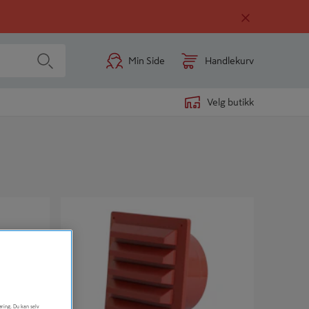
Min Side
Handlekurv
Velg butikk
00MM
SJALUSIRIST M/STUSS 100KV2 RØD
øring. Du kan selv