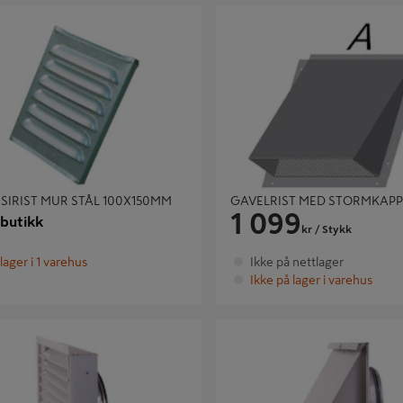
RIST MUR STÅL 100X150MM
GAVELRIST MED STORMKAPPE 
SIRIST MUR STÅL 100X150MM
GAVELRIST MED STORMKAPP
1 099
 butikk
kr
/ Stykk
lager i 1 varehus
Ikke på nettlager
Ikke på lager i varehus
GGSRIST V13 Ø250 HVIT
YTTERVEGGSKAPPE V13 Ø125 H