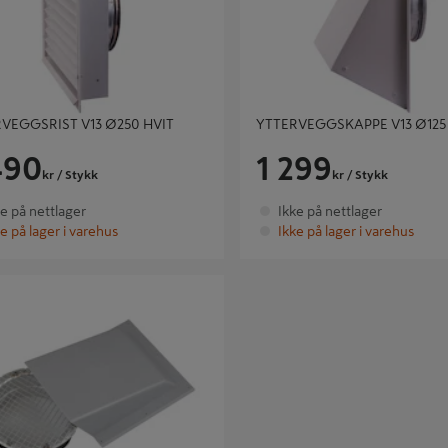
VEGGSRIST V13 Ø250 HVIT
YTTERVEGGSKAPPE V13 Ø125
490
1 299
kr
/ Stykk
kr
/ Stykk
ke på nettlager
Ikke på nettlager
e på lager i varehus
Ikke på lager i varehus
VKAST/UTELUFT NIPPEL Ø125GRÅ