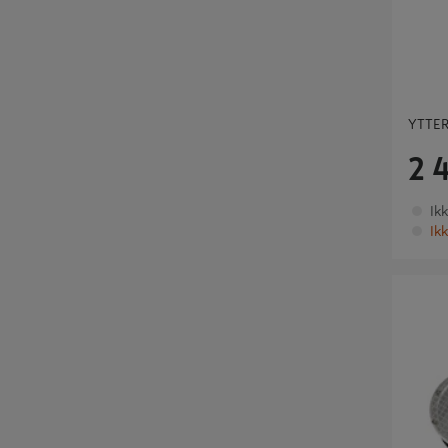
YTTER
2 
Ik
Ikk
KAPPE A