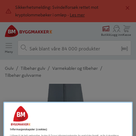
Sikkerhetsmelding: Svindelforsøk rettet mot
kryptolommebøker i omløp -
Les mer
Butikk
Logg inn
Kasse
Meny
/
/
/
Gulv
Tilbehør gulv
Varmekabler og tilbehør
Tilbehør gulvvarme
Detaljert beskrivelse finnes i produktbeskrivelsen
Informasjonskapsler (cookies)
I tillegg til de helt nødvendige, bruker K Group informasjonskapsler for analytiske formål, og for å skreddersy