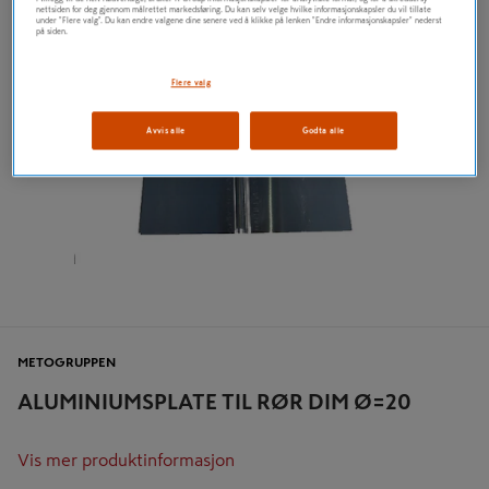
nettsiden for deg gjennom målrettet markedsføring. Du kan selv velge hvilke informasjonskapsler du vil tillate
under "Flere valg". Du kan endre valgene dine senere ved å klikke på lenken "Endre informasjonskapsler" nederst
på siden.
Flere valg
Avvis alle
Godta alle
METOGRUPPEN
ALUMINIUMSPLATE TIL RØR DIM Ø=20
Vis mer produktinformasjon