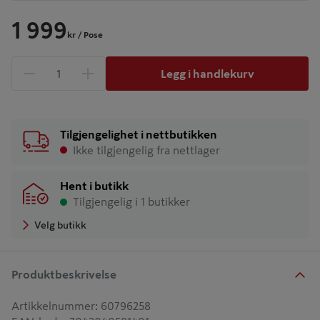
1 999
kr
/ Pose
Legg i handlekurv
1 produkter
Antall
Tilgjengelighet i nettbutikken
Ikke tilgjengelig fra nettlager
Hent i butikk
Tilgjengelig i 1 butikker
Velg butikk
Produktbeskrivelse
Artikkelnummer
:
60796258