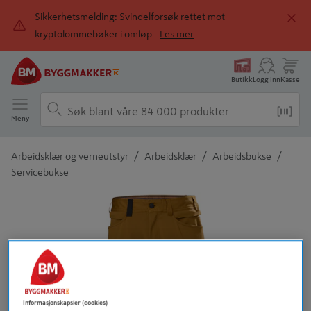
Sikkerhetsmelding: Svindelforsøk rettet mot
kryptolommebøker i omløp -
Les mer
Butikk
Logg inn
Kasse
Meny
/
/
/
Arbeidsklær og verneutstyr
Arbeidsklær
Arbeidsbukse
Servicebukse
Detaljert beskrivelse finnes i produktbeskrivelsen
Informasjonskapsler (cookies)