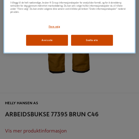
I tillegg til de helt nødvendige, bruker K Group informasjonskapsler for analytiske formål, og for å skreddersy
nettsiden for deg gjennom målrettet markedsføring. Du kan selv velge hvilke informasjonskapsler du vil tillate
under "Flere valg". Du kan endre valgene dine senere ved å klikke på lenken "Endre informasjonskapsler" nederst
på siden.
Flere valg
Avvis alle
Godta alle
HELLY HANSEN AS
ARBEIDSBUKSE 77395 BRUN C46
Vis mer produktinformasjon