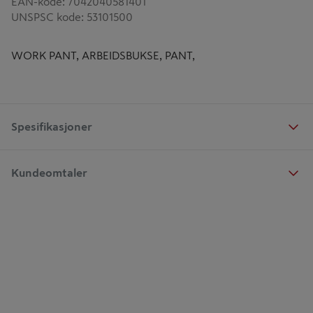
EAN-kode
:
7042040581401
UNSPSC kode
:
53101500
WORK PANT, ARBEIDSBUKSE, PANT,
Spesifikasjoner
Kundeomtaler