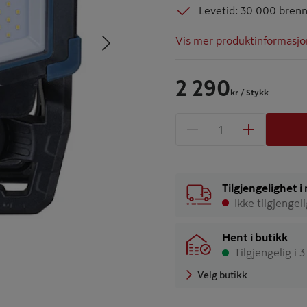
Levetid: 30 000 bren
Neste
Vis mer produktinformasjo
2 290
kr
/ Stykk
1 produkter
Antall
Tilgjengelighet 
Ikke tilgjengel
Hent i butikk
Tilgjengelig i 
Velg butikk