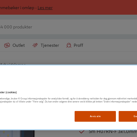
ommebøker i omløp -
Les mer
Outlet
Tjenester
Proff
Arbeidslampe
LUNA NORGE AS
Arbeidslampe Sh
sler (cookies)
t nødvendige, bruker K Group informasjonskapsler for analytiske formål, og for å skreddersy nettsiden for deg gjennom målrettet markedsf
IP65 klassifisert
sjonskapsler du vil tillate under "Flere valg". Du kan endre valgene dine senere ved å klikke på lenken "Endre informasjonskapsler" nede
7000 lm
Avvis alle
Go
6500 kelvin
5m H07RN-F 3x1.0mm