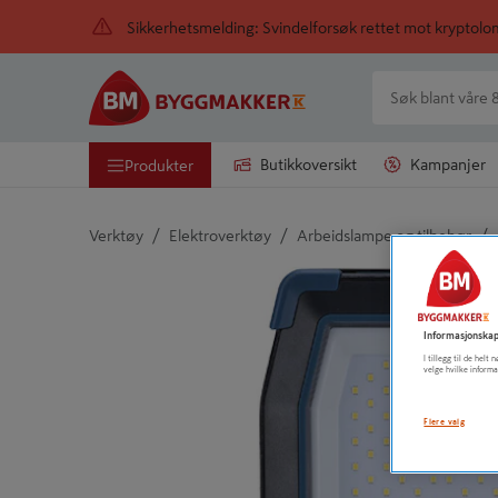
Sikkerhetsmelding: Svindelforsøk rettet mot kryptol
Butikkoversikt
Kampanjer
Produkter
/
/
/
Verktøy
Elektroverktøy
Arbeidslampe og tilbehør
Detaljert beskrivelse finnes i produktbeskrivelsen
Informasjonskap
I tillegg til de hel
velge hvilke informa
Flere valg