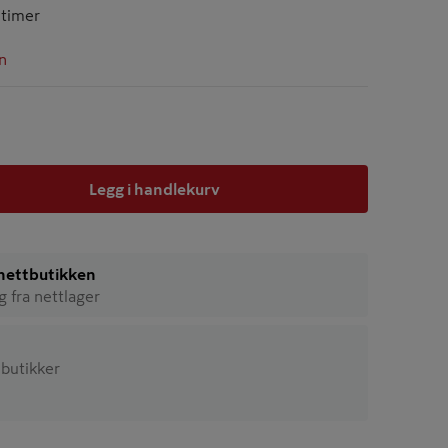
ntimer
n
Legg i handlekurv
i nettbutikken
ig fra nettlager
3 butikker