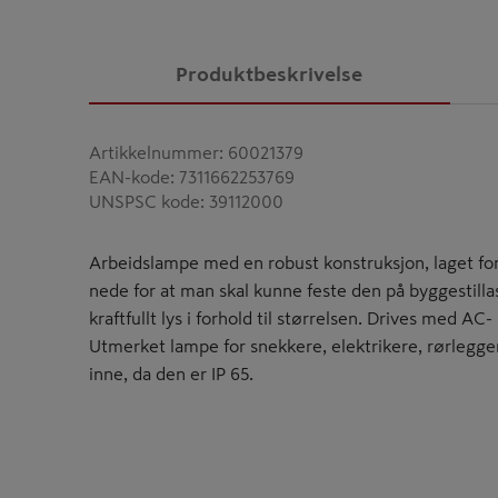
Produktbeskrivelse
Artikkelnummer
:
60021379
EAN-kode
:
7311662253769
UNSPSC kode
:
39112000
Arbeidslampe med en robust konstruksjon, laget fo
nede for at man skal kunne feste den på byggestillas
kraftfullt lys i forhold til størrelsen. Drives med A
Utmerket lampe for snekkere, elektrikere, rørlegge
inne, da den er IP 65.