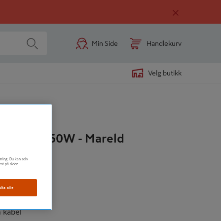
Min Side
Handlekurv
Velg butikk
iny 7000 50W - Mareld
øring. Du kan selv
rst på siden.
dta alle
 kabel