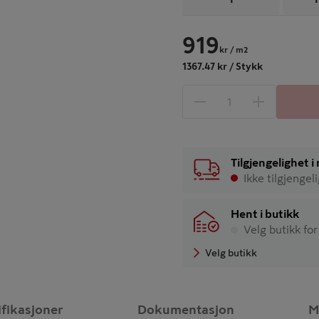
919
kr
/ m2
1367.47 kr / Stykk
1 produkter
Antall
Tilgjengelighet 
Ikke tilgjengel
Hent i butikk
Velg butikk for
Velg butikk
ifikasjoner
Dokumentasjon
M