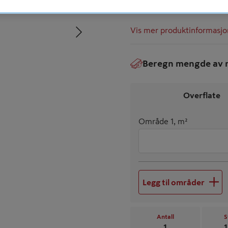
Produsert i Norge
Neste
Vis mer produktinformasjo
Beregn mengde av m
€
Overflate
Område 1, m²
Legg til områder
Antall
S
1
1