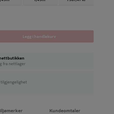
Legg i handlekurv
i nettbutikken
ig fra nettlager
 tilgjengelighet
iljømerker
Kundeomtaler