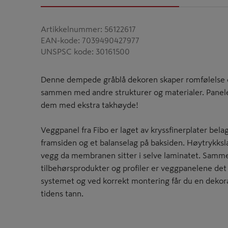
Artikkelnummer
:
56122617
EAN-kode
:
7039490427977
UNSPSC kode
:
30161500
Denne dempede gråblå dekoren skaper romfølelse og
sammen med andre strukturer og materialer. Panel
dem med ekstra takhøyde!
Veggpanel fra Fibo er laget av kryssfinerplater bel
framsiden og et balanselag på baksiden. Høytrykksla
vegg da membranen sitter i selve laminatet. Samme
tilbehørsprodukter og profiler er veggpanelene det 
systemet og ved korrekt montering får du en dekora
tidens tann.