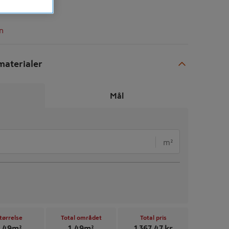
n
aterialer
Mål
m²
tørrelse
Total området
Total pris
,49
m²
1,49
m²
1 367,47
kr