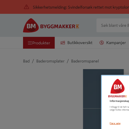
Sikkerhetsmelding: Svindelforsøk rettet mot kryptol
Butikkoversikt
Kampanjer
Produkter
/
/
Bad
Baderomsplater
Baderomspanel
Detaljert beskrivelse finnes i produktbeskrivelsen
Informasjonskap
I tillegg til de hel
velge hvilke informa
Flere valg