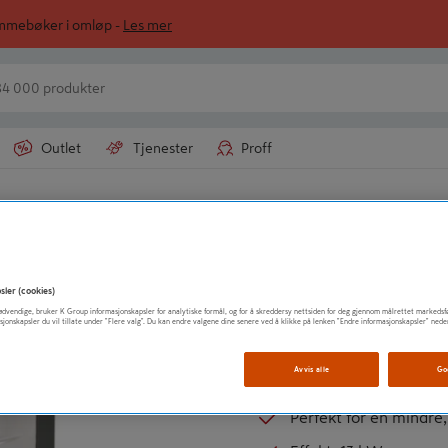
ommebøker i omløp -
Les mer
Outlet
Tjenester
Proff
n
HARVIA
BADSTUOVN VED
sler (cookies)
t nødvendige, bruker K Group informasjonskapsler for analytiske formål, og for å skreddersy nettsiden for deg gjennom målrettet markedsf
4.4
7 anmelde
sjonskapsler du vil tillate under "Flere valg". Du kan endre valgene dine senere ved å klikke på lenken "Endre informasjonskapsler" nede
Svært jevn og god va
Avvis alle
Go
Sirkulerer varmen effe
Perfekt for en mindre