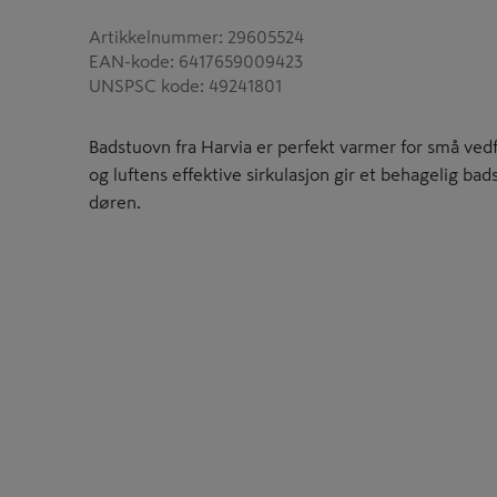
Artikkelnummer
:
29605524
EAN-kode
:
6417659009423
UNSPSC kode
:
49241801
Badstuovn fra Harvia er perfekt varmer for små ved
og luftens effektive sirkulasjon gir et behagelig ba
døren.