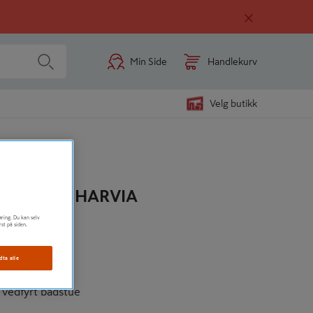
Min Side
Handlekurv
Velg butikk
FYRT M3 HARVIA
øring. Du kan selv
lser
rst på siden.
rme
dta alle
ktivt
, vedfyrt badstue