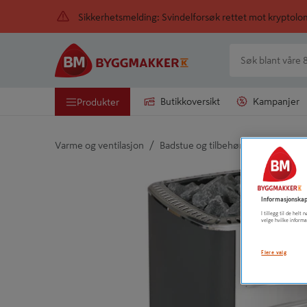
Sikkerhetsmelding: Svindelforsøk rettet mot kryptol
Butikkoversikt
Kampanjer
Produkter
/
/
Varme og ventilasjon
Badstue og tilbehør
Badstueov
Detaljert beskrivelse finnes i produktbeskrivelsen
Informasjonskap
I tillegg til de hel
velge hvilke informa
Flere valg