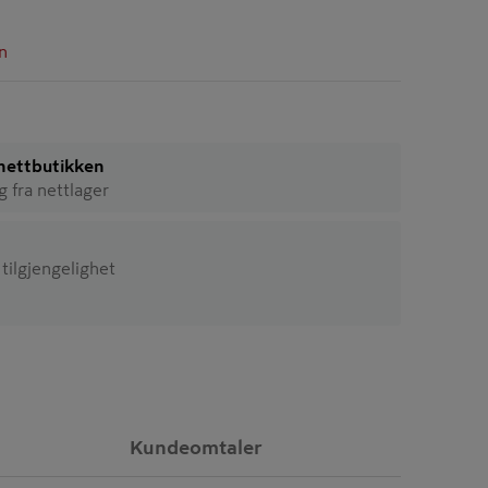
n
i nettbutikken
ig fra nettlager
 tilgjengelighet
Kundeomtaler