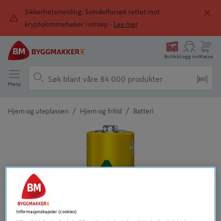
Sikkerhetsmelding: Svindelforsøk rettet mot
kryptolommebøker i omløp -
Les mer
Butikk
Logg inn
Kasse
Meny
/
/
Hjem og uteplassen
Hjem og fritid
Batteri
Detaljert beskrivelse finnes i produktbeskrivelsen
Informasjonskapsler (cookies)
Tidligere
Neste