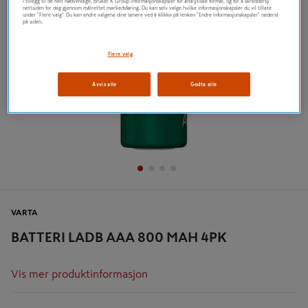
I tillegg til de helt nødvendige, bruker K Group informasjonskapsler for analytiske formål, og for å skreddersy
nettsiden for deg gjennom målrettet markedsføring. Du kan selv velge hvilke informasjonskapsler du vil tillate
under "Flere valg". Du kan endre valgene dine senere ved å klikke på lenken "Endre informasjonskapsler" nederst
på siden.
Flere valg
Avvis alle
Godta alle
VARTA
BATTERI LADB AAA 800 MAH 4PK
Vis mer produktinformasjon