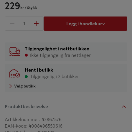
229
kr
/ Stykk
Legg i handlekurv
1 produkter
Antall
Tilgjengelighet i nettbutikken
Ikke tilgjengelig fra nettlager
Hent i butikk
Tilgjengelig i 2 butikker
Velg butikk
Produktbeskrivelse
Artikkelnummer
:
42867576
EAN-kode
:
4008496550616