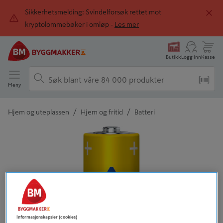
Sikkerhetsmelding: Svindelforsøk rettet mot
kryptolommebøker i omløp -
Les mer
Butikk
Logg inn
Kasse
Meny
/
/
Hjem og uteplassen
Hjem og fritid
Batteri
Detaljert beskrivelse finnes i produktbeskrivelsen
Informasjonskapsler (cookies)
Tidligere
Neste