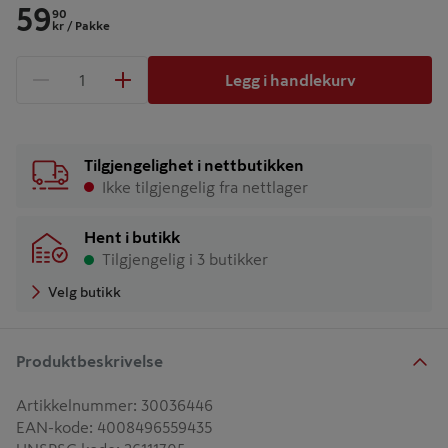
59
90
kr
/ Pakke
Legg i handlekurv
1 produkter
Antall
Tilgjengelighet i nettbutikken
Ikke tilgjengelig fra nettlager
Hent i butikk
Tilgjengelig i 3 butikker
Velg butikk
Produktbeskrivelse
Artikkelnummer
:
30036446
EAN-kode
:
4008496559435