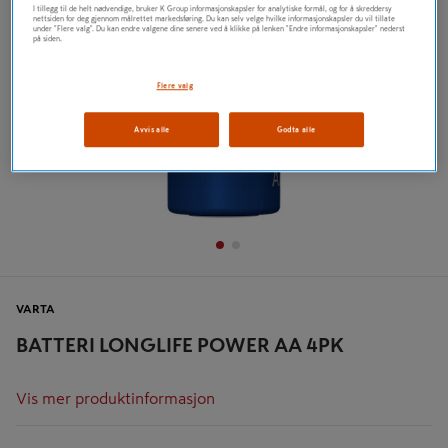
I tillegg til de helt nødvendige, bruker K Group informasjonskapsler for analytiske formål, og for å skreddersy
nettsiden for deg gjennom målrettet markedsføring. Du kan selv velge hvilke informasjonskapsler du vil tillate
under "Flere valg". Du kan endre valgene dine senere ved å klikke på lenken "Endre informasjonskapsler" nederst
på siden.
Flere valg
Avvis alle
Godta alle
VARTA
BATTERI LONGLIFE POWER AA 4PK
Vis mer produktinformasjon