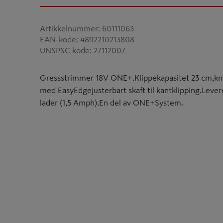
Artikkelnummer
:
60111063
EAN-kode
:
4892210213808
UNSPSC kode
:
27112007
Gressstrimmer 18V ONE+.Klippekapasitet 23 cm,kniv
med EasyEdgejusterbart skaft til kantklipping.Levere
lader (1,5 Amph).En del av ONE+System.