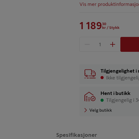
Vis mer produktinformasjo
1 189
30
kr
/ Stykk
1 produkter
Antall
Tilgjengelighet 
Ikke tilgjengel
Hent i butikk
Tilgjengelig i 
Velg butikk
Spesifikasjoner