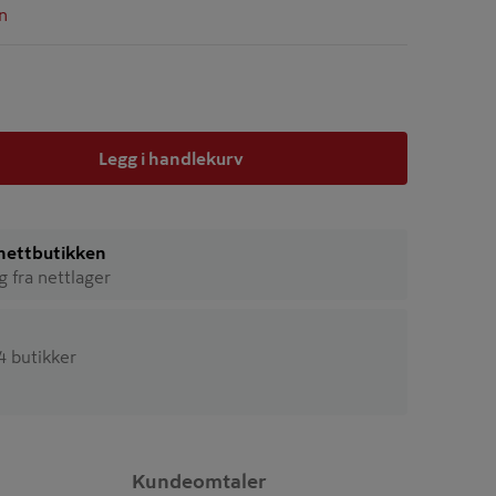
n
Legg i handlekurv
i nettbutikken
ig fra nettlager
34 butikker
Kundeomtaler