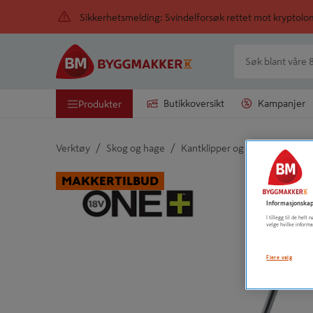
Sikkerhetsmelding: Svindelforsøk rettet mot kryptol
Butikkoversikt
Kampanjer
Produkter
/
/
/
Verktøy
Skog og hage
Kantklipper og tilbehør
Kan
Detaljert beskrivelse finnes i produktbeskrivelsen
MAKKERTILBUD
Informasjonskap
I tillegg til de hel
velge hvilke informa
Flere valg