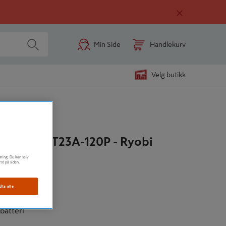
Min Side
Handlekurv
Velg butikk
C APS
e+ RY18LT23A-120P - Ryobi
øring. Du kan selv
lse
rst på siden.
dta alle
aft
batteri