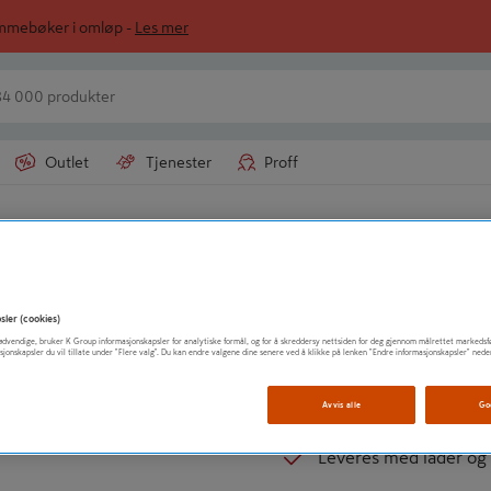
ommebøker i omløp -
Les mer
Outlet
Tjenester
Proff
tklipper
TECHTRONIC INDUSTRIES NORDI
Gresstrimmer On
sler (cookies)
t nødvendige, bruker K Group informasjonskapsler for analytiske formål, og for å skreddersy nettsiden for deg gjennom målrettet markedsf
4.0
1 anmelde
sjonskapsler du vil tillate under "Flere valg". Du kan endre valgene dine senere ved å klikke på lenken "Endre informasjonskapsler" nede
23 cm klippekapasitet
Avvis alle
Go
EasyEdgejusterbart sk
Leveres med lader og 