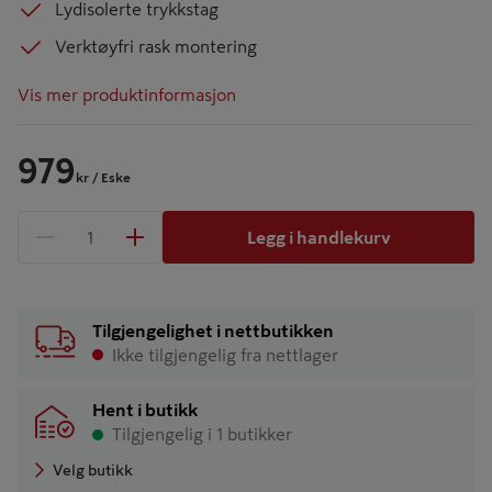
Lydisolerte trykkstag
Verktøyfri rask montering
Vis mer produktinformasjon
979
kr
/ Eske
Legg i handlekurv
1 produkter
Antall
Tilgjengelighet i nettbutikken
Ikke tilgjengelig fra nettlager
Hent i butikk
Tilgjengelig i 1 butikker
Velg butikk