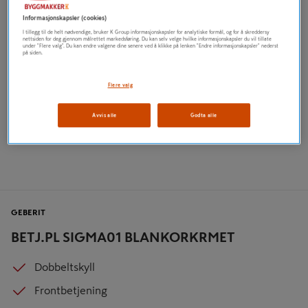
Informasjonskapsler (cookies)
I tillegg til de helt nødvendige, bruker K Group informasjonskapsler for analytiske formål, og for å skreddersy
nettsiden for deg gjennom målrettet markedsføring. Du kan selv velge hvilke informasjonskapsler du vil tillate
under "Flere valg". Du kan endre valgene dine senere ved å klikke på lenken "Endre informasjonskapsler" nederst
på siden.
Flere valg
Avvis alle
Godta alle
GEBERIT
BETJ.PL SIGMA01 BLANKORKRMET
Dobbeltskyll
Frontbetjening