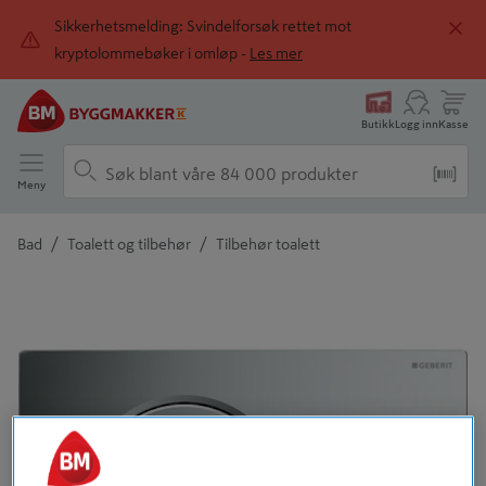
Sikkerhetsmelding: Svindelforsøk rettet mot
kryptolommebøker i omløp -
Les mer
Butikk
Logg inn
Kasse
Meny
/
/
Bad
Toalett og tilbehør
Tilbehør toalett
Detaljert beskrivelse finnes i produktbeskrivelsen