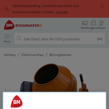
Sikkerhetsmelding: Svindelforsøk rettet mot
kryptolommebøker i omløp -
Les mer
Butikk
Logg inn
Kasse
Meny
/
/
Verktøy
Elektroverktøy
Betongblander
Detaljert beskrivelse finnes i produktbeskrivelsen