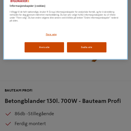
Informasjonskapsler (cookies)
I tillegg til de helt nødvendige, bruker K Group informasjonskapsler for analytiske formål, og for å skreddersy
nettsiden for deg gjennom målrettet markedsføring. Du kan selv velge hvilke informasjonskapsler du vil tillate
under "Flere valg". Du kan endre valgene dine senere ved å klikke på lenken "Endre informasjonskapsler" nederst
på siden.
Flere valg
Avvis alle
Godta alle
BAUTEAM PROFI
Betongblander 130l. 700W - Bauteam Profi
86db -Stillegående
Ferdig montert