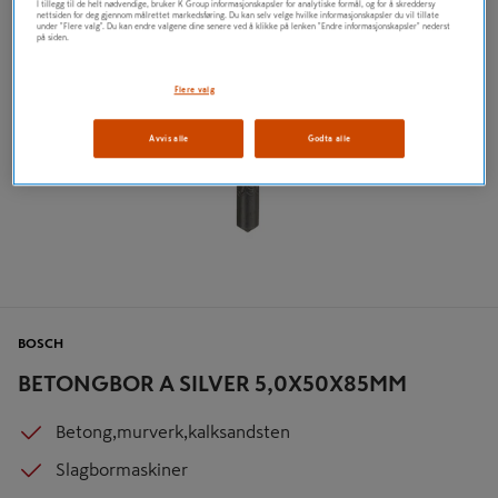
I tillegg til de helt nødvendige, bruker K Group informasjonskapsler for analytiske formål, og for å skreddersy
nettsiden for deg gjennom målrettet markedsføring. Du kan selv velge hvilke informasjonskapsler du vil tillate
under "Flere valg". Du kan endre valgene dine senere ved å klikke på lenken "Endre informasjonskapsler" nederst
på siden.
Flere valg
Avvis alle
Godta alle
BOSCH
BETONGBOR A SILVER 5,0X50X85MM
Betong,murverk,kalksandsten
Slagbormaskiner