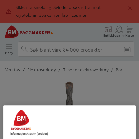
Sikkerhetsmelding: Svindelforsøk rettet mot
kryptolommebøker i omløp -
Les mer
Butikk
Logg inn
Kasse
Meny
/
/
/
Verktøy
Elektroverktøy
Tilbehør elektroverktøy
Bor
Detaljert beskrivelse finnes i produktbeskrivelsen
Informasjonskapsler (cookies)