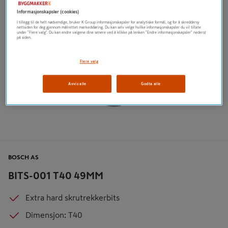
Informasjonskapsler (cookies)
I tillegg til de helt nødvendige, bruker K Group informasjonskapsler for analytiske formål, og for å skreddersy
nettsiden for deg gjennom målrettet markedsføring. Du kan selv velge hvilke informasjonskapsler du vil tillate
under "Flere valg". Du kan endre valgene dine senere ved å klikke på lenken "Endre informasjonskapsler" nederst
på siden.
Flere valg
Avvis alle
Godta alle
BOSCH AS
BITS-001 T40 49MM
Extra hard skrutrekkerbits
Dimensjon: T40