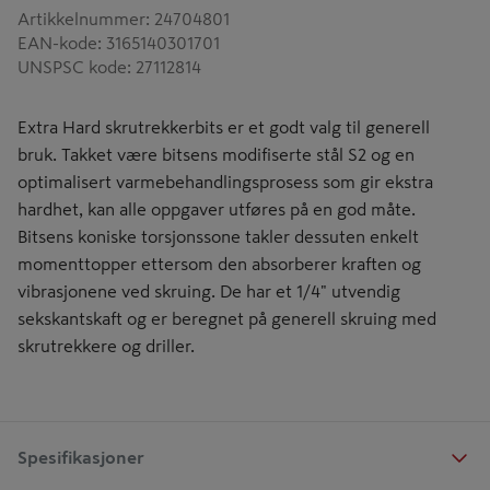
Artikkelnummer
:
24704801
EAN-kode
:
3165140301701
UNSPSC kode
:
27112814
Extra Hard skrutrekkerbits er et godt valg til generell
bruk. Takket være bitsens modifiserte stål S2 og en
optimalisert varmebehandlingsprosess som gir ekstra
hardhet, kan alle oppgaver utføres på en god måte.
Bitsens koniske torsjonssone takler dessuten enkelt
momenttopper ettersom den absorberer kraften og
vibrasjonene ved skruing. De har et 1/4" utvendig
sekskantskaft og er beregnet på generell skruing med
skrutrekkere og driller.
Spesifikasjoner