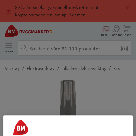
Sikkerhetsmelding: Svindelforsøk rettet mot
kryptolommebøker i omløp -
Les mer
Butikk
Logg inn
Kasse
Meny
/
/
/
Verktøy
Elektroverktøy
Tilbehør elektroverktøy
Bits
Detaljert beskrivelse finnes i produktbeskrivelsen