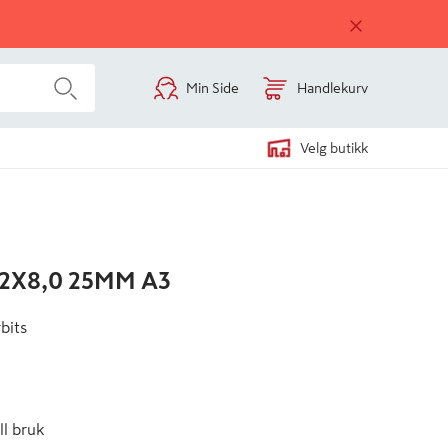
Min Side
Handlekurv
Velg butikk
,2X8,0 25MM A3
bits
ll bruk