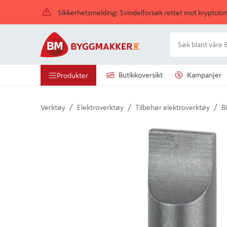
Sikkerhetsmelding: Svindelforsøk rettet mot kryptol
Butikkoversikt
Kampanjer
Produkter
/
/
/
Verktøy
Elektroverktøy
Tilbehør elektroverktøy
Bi
Detaljert beskrivelse finnes i produktbeskrivelsen