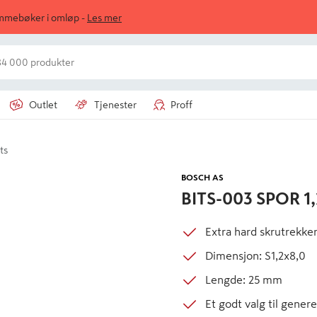
ommebøker i omløp -
Les mer
Outlet
Tjenester
Proff
ts
BOSCH AS
BITS-003 SPOR 1
Extra hard skrutrekker
Dimensjon: S1,2x8,0
Lengde: 25 mm
Et godt valg til genere