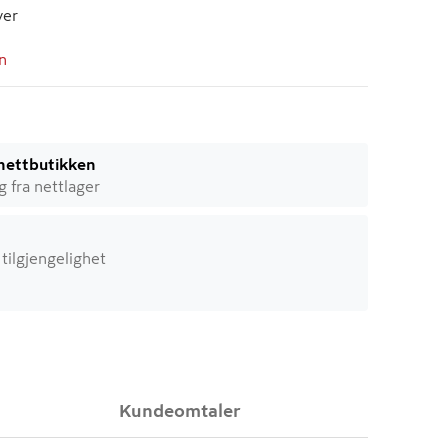
ver
n
i nettbutikken
ig fra nettlager
 tilgjengelighet
Kundeomtaler