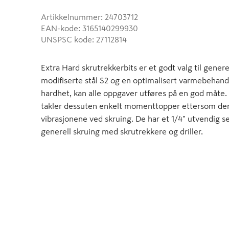
Artikkelnummer
:
24703712
EAN-kode
:
3165140299930
UNSPSC kode
:
27112814
Extra Hard skrutrekkerbits er et godt valg til gener
modifiserte stål S2 og en optimalisert varmebehand
hardhet, kan alle oppgaver utføres på en god måte.
takler dessuten enkelt momenttopper ettersom den
vibrasjonene ved skruing. De har et 1/4" utvendig s
generell skruing med skrutrekkere og driller.