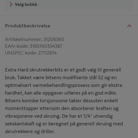
Velg butikk
Produktbeskrivelse
Artikkelnummer
:
31206360
EAN-kode
:
3165140354387
UNSPSC kode
:
27112814
Extra Hard skrutrekkerbits er et godt valg til generell
bruk. Takket være bitsens modifiserte stål S2 og en
optimalisert varmebehandlingsprosess som gir ekstra
hardhet, kan alle oppgaver utføres på en god måte.
Bitsens koniske torsjonssone takler dessuten enkelt
momenttopper ettersom den absorberer kraften og
vibrasjonene ved skruing. De har et 1/4" utvendig
sekskantskaft og er beregnet på generell skruing med
skrutrekkere og driller.