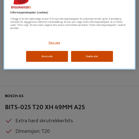
Informasjonskapsler (cookies)
I tillegg til de helt nødvendige, bruker K Group informasjonskapsler for analytiske formål, og for å skreddersy
nettsiden for deg gjennom målrettet markedsføring. Du kan selv velge hvilke informasjonskapsler du vil tillate
under "Flere valg". Du kan endre valgene dine senere ved å klikke på lenken "Endre informasjonskapsler" nederst
på siden.
Flere valg
Avvis alle
Godta alle
BOSCH AS
BITS-025 T20 XH 49MM A25
Extra hard skrutrekkerbits
Dimensjon: T20