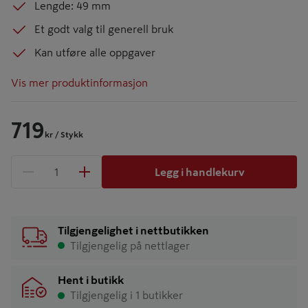
Lengde: 49 mm
Et godt valg til generell bruk
Kan utføre alle oppgaver
Vis mer produktinformasjon
719
kr
/ Stykk
Legg i handlekurv
1 produkter
Antall
Tilgjengelighet i nettbutikken
Tilgjengelig på nettlager
Hent i butikk
Tilgjengelig i 1 butikker