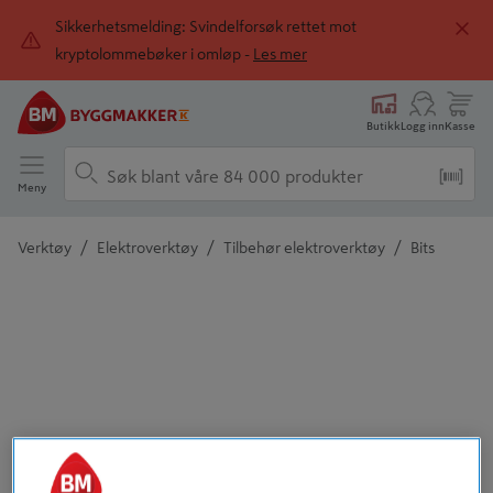
Sikkerhetsmelding: Svindelforsøk rettet mot
kryptolommebøker i omløp -
Les mer
Butikk
Logg inn
Kasse
Meny
/
/
/
Verktøy
Elektroverktøy
Tilbehør elektroverktøy
Bits
Detaljert beskrivelse finnes i produktbeskrivelsen