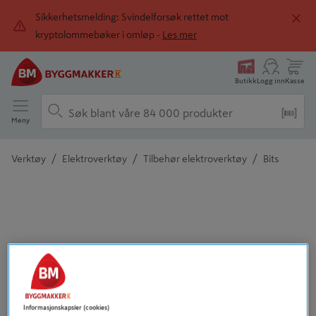
Sikkerhetsmelding: Svindelforsøk rettet mot
kryptolommebøker i omløp -
Les mer
Butikk
Logg inn
Kasse
Meny
/
/
/
Verktøy
Elektroverktøy
Tilbehør elektroverktøy
Bits
Detaljert beskrivelse finnes i produktbeskrivelsen
Informasjonskapsler (cookies)