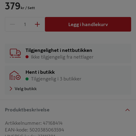
379
kr
/ Sett
Legg i handlekurv
1 produkter
Antall
Tilgjengelighet i nettbutikken
Ikke tilgjengelig fra nettlager
Hent i butikk
Tilgjengelig i 3 butikker
Velg butikk
Produktbeskrivelse
Artikkelnummer
:
47168414
EAN-kode
:
5020385063594