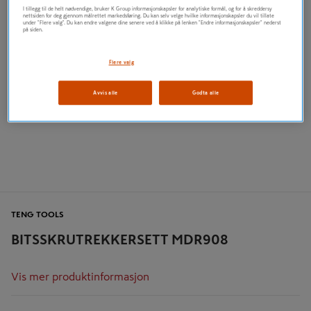
I tillegg til de helt nødvendige, bruker K Group informasjonskapsler for analytiske formål, og for å skreddersy
nettsiden for deg gjennom målrettet markedsføring. Du kan selv velge hvilke informasjonskapsler du vil tillate
under "Flere valg". Du kan endre valgene dine senere ved å klikke på lenken "Endre informasjonskapsler" nederst
på siden.
Flere valg
Avvis alle
Godta alle
TENG TOOLS
BITSSKRUTREKKERSETT MDR908
Vis mer produktinformasjon