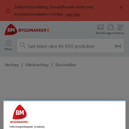
Sikkerhetsmelding: Svindelforsøk rettet mot
kryptolommebøker i omløp -
Les mer
Butikk
Logg inn
Kasse
Meny
/
/
Verktøy
Håndverktøy
Skrutrekker
Detaljert beskrivelse finnes i produktbeskrivelsen
Informasjonskapsler (cookies)