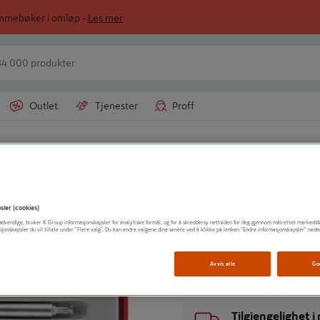
ommebøker i omløp -
Les mer
Outlet
Tjenester
Proff
LUNA NORGE AS
BITSSKRUTREKK
sler (cookies)
t nødvendige, bruker K Group informasjonskapsler for analytiske formål, og for å skreddersy nettsiden for deg gjennom målrettet markedsf
sjonskapsler du vil tillate under "Flere valg". Du kan endre valgene dine senere ved å klikke på lenken "Endre informasjonskapsler" nede
Vis mer produktinformasjo
Avvis alle
Go
Tilgjengelighet 