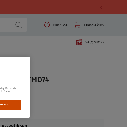
Min Side
Handlekurv
Velg butikk
ERSETT TTMD74
øring. Du kan selv
rst på siden.
n
dta alle
i nettbutikken