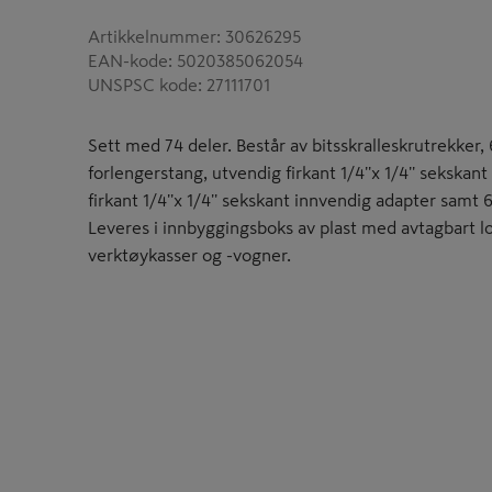
Artikkelnummer
:
30626295
EAN-kode
:
5020385062054
UNSPSC kode
:
27111701
Sett med 74 deler. Består av bitsskralleskrutrekker, 6'
forlengerstang, utvendig firkant 1/4''x 1/4'' sekskan
firkant 1/4''x 1/4'' sekskant innvendig adapter samt 6
Leveres i innbyggingsboks av plast med avtagbart lo
verktøykasser og -vogner.