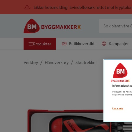
Sikkerhetsmelding: Svindelforsøk rettet mot kryptol
Butikkoversikt
Kampanjer
Produkter
/
/
Verktøy
Håndverktøy
Skrutrekker
Detaljert beskrivelse finnes i produktbeskrivelsen
Informasjonskap
I tillegg til de hel
velge hvilke informa
Flere valg