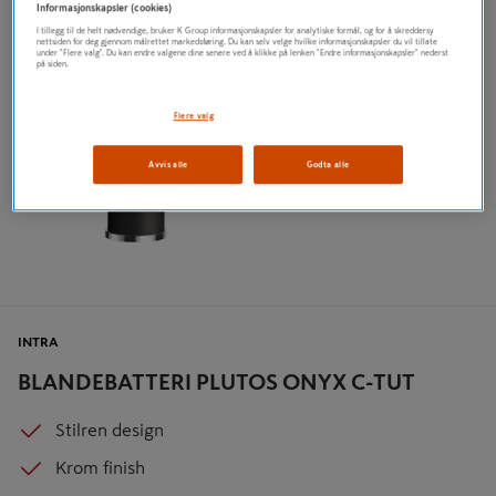
Informasjonskapsler (cookies)
I tillegg til de helt nødvendige, bruker K Group informasjonskapsler for analytiske formål, og for å skreddersy
nettsiden for deg gjennom målrettet markedsføring. Du kan selv velge hvilke informasjonskapsler du vil tillate
under "Flere valg". Du kan endre valgene dine senere ved å klikke på lenken "Endre informasjonskapsler" nederst
på siden.
Flere valg
Avvis alle
Godta alle
INTRA
BLANDEBATTERI PLUTOS ONYX C-TUT
Stilren design
Krom finish