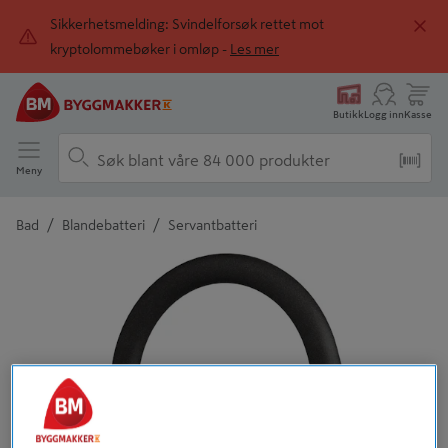
Sikkerhetsmelding: Svindelforsøk rettet mot
kryptolommebøker i omløp -
Les mer
Butikk
Logg inn
Kasse
Meny
/
/
Bad
Blandebatteri
Servantbatteri
Detaljert beskrivelse finnes i produktbeskrivelsen