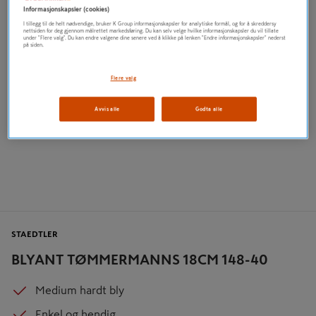
Informasjonskapsler (cookies)
I tillegg til de helt nødvendige, bruker K Group informasjonskapsler for analytiske formål, og for å skreddersy
nettsiden for deg gjennom målrettet markedsføring. Du kan selv velge hvilke informasjonskapsler du vil tillate
under "Flere valg". Du kan endre valgene dine senere ved å klikke på lenken "Endre informasjonskapsler" nederst
på siden.
Flere valg
Avvis alle
Godta alle
STAEDTLER
BLYANT TØMMERMANNS 18CM 148-40
Medium hardt bly
Enkel og hendig