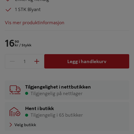
1 STK Blyant
Vis mer produktinformasjon
16
90
kr
/ Stykk
Legg i handlekurv
1 produkter
Antall
Tilgjengelighet i nettbutikken
Tilgjengelig på nettlager
Hent i butikk
Tilgjengelig i 65 butikker
Velg butikk