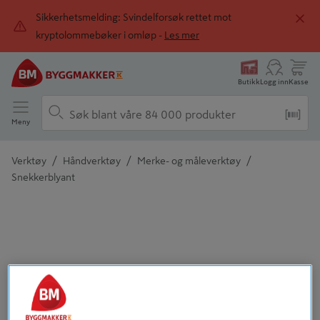
Sikkerhetsmelding: Svindelforsøk rettet mot
kryptolommebøker i omløp -
Les mer
Butikk
Logg inn
Kasse
Meny
/
/
/
Verktøy
Håndverktøy
Merke- og måleverktøy
Snekkerblyant
Detaljert beskrivelse finnes i produktbeskrivelsen